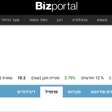
משפט
טכנולוגיה
רכב
נתוני מסחר
שער הדולר
2
% 12 חודשים:
2.75%
סטיית תקן (שנה):
10.2
שארפ (ש
ים ופדיונות
סקירות
פרופיל
דיבידנדים