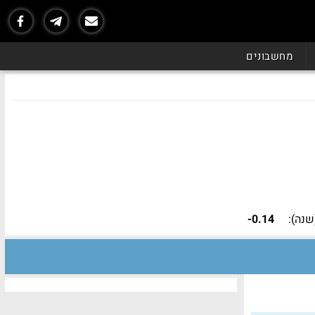
מחשבונים
נה):
-0.14