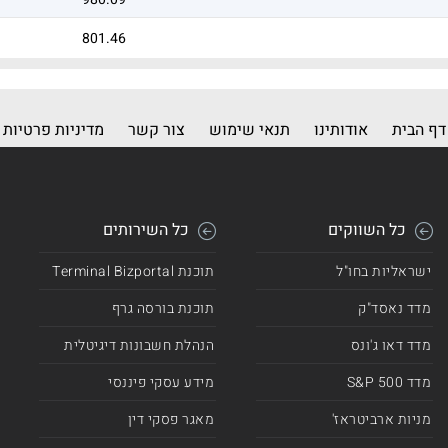
801.46
750.77
730.73
דף הבית
אודותינו
תנאי שימוש
צור קשר
מדיניות פרטיות
724.27
720.34
כל השווקים
כל השירותים
678.57
ישראליות בחו"ל
תוכנת Terminal Bizportal
571.05
מדד נאסד"ק
תוכנת בורסה גרף
559.02
מדד דאו ג'ונס
הנהלת חשבונות דיגיטלית
546.66
מדד 500 S&P
מידע עסקי פיננסי
480.05
מניות ארביטראז'
מאגר פסקי דין
465.74