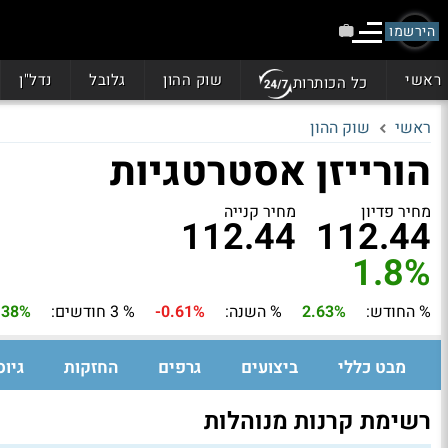
הירשמו
ראשי
שוק ההון
גלובל
נדל"ן
כל הכותרות
ראשי
שוק ההון
הורייזן אסטרטגיות
מחיר פדיון
מחיר קנייה
112.44
112.44
1.8%
% החודש:
2.63%
% השנה:
-0.61%
% 3 חודשים:
.38%
מבט כללי
ביצועים
גרפים
החזקות
גיוס
רשימת קרנות מנוהלות