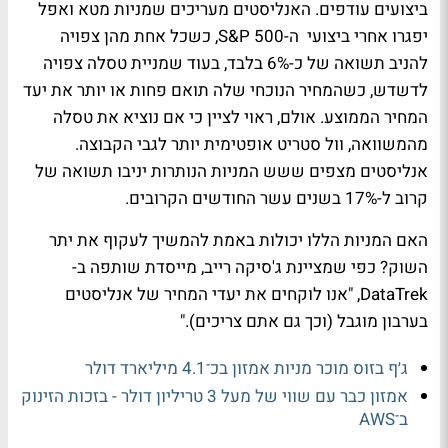
ביצועים עודפים. האנליסטים מעריכים שמניות מטא ואפל
יפגרו אחרי ביצועי ה-S&P 500, כשכל אחת מהן צפויה
להניב תשואה של כ-6% בלבד, בעוד שמניית טסלה צפויה
לדשדש, כשהמחיר הנוכחי שלה תואם פחות או יותר את יעד
המחיר הממוצע. אולם, ראוי לציין כי אם נוציא את טסלה
מהמשוואה, וול סטריט אופטימית יותר לגבי הקבוצה.
אנליסטים מצפים ששש המניות הנותרות יניבו תשואה של
קרוב ל-17% בשנים עשר החודשים הקרובים.
האם המניות הללו יכולות באמת להמשיך לעקוף את יתר
השוק? כפי שמציינת ג'סיקה רייב, מייסדת שותפה ב-
DataTrek, "אנו לוקחים את יעדי המחיר של אנליסטים
בערבון מוגבל (וכך גם אתם צריכים)."
ג׳ף בזוס מוכר מניות אמזון בכ־4.1 מיליארד דולר
אמזון כבר עם שווי של מעל 3 טריליון דולר - בזכות הזינוק
ב־AWS