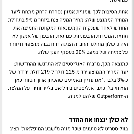
עם 18%.
אחת הסיבות לכך שמניית אמזון נסחרת הרחק מתחת ליעד
המחיר הממוצע שלה: מחיר המניה צנח ביותר מ-9% בתחילת
החודש לאחר שענקית הקמעונאות המקוונת החמיצה את
תחזית המכירות הרבעוניות. עם זאת, הרבעון של אמזון לא
היה כישלון מוחלט. החברה הציגה רווח גבוה מהצפוי ודיווחה
על צמיחה של כמעט 20% בעסקי הענן שלה.
כתוצאה מכך, מרבית האנליסטים לא התרגשו מהחדשות:
יעד המחיר הממוצע ירד מ-225 דולר ל-219 דולר, ירידה של
כ-3% בלבד. "אנו עדיין מאמינים שהכיוון ארוך הטווח כאן
הוא חיובי", כתבו אנליסטים בוויליאם בלייר וחזרו על המלצת
ה-Outperform שלהם למניה.
לא כולן ינצחו את המדד
בוול-סטריט לא טוענים שכל מניה מ"שבע המופלאות" תציג