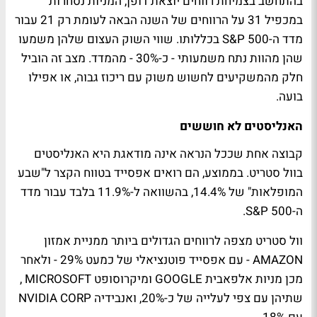
בהתחשב בצמיחת רווחים יוצאת דופן, המניות נסחרות
במכפיל 31 על הרווחים של השנה הבאה לעומת רק 21 עבור
מדד ה-S&P 500 בכללותו. שווי השוק העצום שלהן משמעו
שהן מהוות נתח משמעותי - כ-30% - מהמדד. מצב זה הוביל
חלק מהמשקיעים לחשוש משוק עם ריכוז גבוה, או אפילו
בועה.
האנליסטים לא חוששים
קבוצה אחת שככל הנראה אינה מודאגת היא האנליסטים
בוול סטריט. בממוצע, הם רואים אפסייד בטווח הקצר ל"שבע
המופלאות" של 14.4%, בהשוואה ל-11.9% בלבד עבור מדד
ה-S&P 500.
וול סטריט מצפה לרווחים הגדולים ביותר ממניית אמזון
AMAZON - עם אפסייד פוטנציאלי של כמעט 29% - ולאחר
מכן מניות אלפאבית GOOGLE ומיקרוסופט MICROSOFT ,
שתיהן עם צפי לעלייה של כ-20%, ואנבידיה NVIDIA CORP