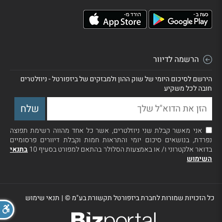
הרשמה לדיוור
הירשם לסיכום היומי של שוק ההון ולמבזקים של ביזפורטל - ניוזלטרים
חובה לכל משקיע
אני מאשר קבלת שני ניוזלטרים, אשר כל אחד מהווה רשימת תפוצה
נפרדת, בנושאים סיכום יומי והתראות חמות וקבלת דיוורים פרסומיים
בדואר אלקטרוני ו/ או באמצעות הסלולר בהתאם למפורט בסעיף 10
בתנאי
השימוש
כל הזכויות שמורות לחברת ביזפורטל תקשורת בע"מ ©
|
תנאי שימוש