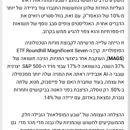
משקיעים רבים חששו בנוגע לשבע המופלאות לאחר
העליות החדות שלהן והחששות התגברו עוד בירידה של יותר
מ-10% של הנאסד"ק. עם זאת, בוול-סטריט רואים את
הדברים אחרת. האנליסטים צופים סבב נוסף של תשואות
דו-ספרתיות והוא צפוי להגיע ממש בקרוב.
זו הייתה עלייה מרשימה לקבוצת מניות הטכנולוגיה
הפופולרית. קרן ה-ETF Roundhill Magnificent Seven
MAGS
(
), העוקבת אחר ביצועי המניות, הניבה תשואה של
37% השנה, בהשוואה ל-17% עבור מדד ה-S&P 500. יצרנית
שבבי ה-AI אנבידיה ראתה את המניה שלה יותר ממכפילה
את עצמה, בעוד שחברת האם של פייסבוק, מטא, עלתה
ב-50%. רק טסלה, הניצבת בפני האטה בביקושים ותחרות
גוברת, נמצאת באדום, עם ירידה של 14%.
ההצלחה העצומה של "שבע המופלאות" הובילה חלק
מהמשקיעים לחשוש שהמניות עלו גבוה מדי מהר מדי. גם