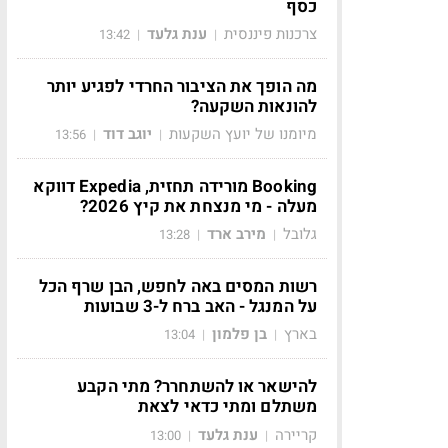
כסף
צרכנות פיננסית
ענת גלעד
13:42
|
|
מה הופך את הציבור החרדי לפגיע יותר
להונאות השקעה?
מיומנו של יועץ השקעות
יוגב דוד
13:56
|
|
Booking מורידה תחזית, Expedia דווקא
מעלה - מי מנצחת את קיץ 2026?
גלובל
מירב ארד
13:28
|
|
רשות המסים באה לחפש, הבן שרף הכל
על המנגל - האב ברח ל-3 שבועות
בארץ
בן פלמון
13:04
|
|
להישאר או להשתחרר? מתי הקבע
משתלם ומתי כדאי לצאת
קריירה
ענת גלעד
13:00
|
|