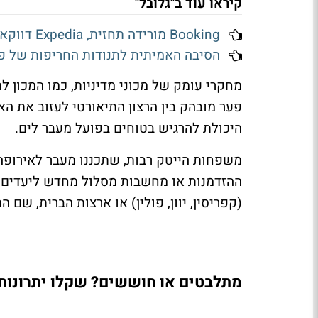
קיראו עוד ב"גלובל"
Booking מורידה תחזית, Expedia דווקא מעלה - מי מנצחת את קיץ 2026?
הסיבה האמיתית לתנודות החריפות של פ
מחקרי עומק של מכוני מדיניות, כמו המכון למ
פער מובהק בין הרצון התיאורטי לעזוב את הא
היכולת להרגיש בטוחים בפועל מעבר לים.
משפחות הייטק רבות, שתכננו מעבר לאירופה 
ההזדמנות או מחשבות מסלול מחדש ליעדים ש
(קפריסין, יוון, פולין) או ארצות הברית, שם 
מתלבטים או חוששים? שקלו יתרונות 