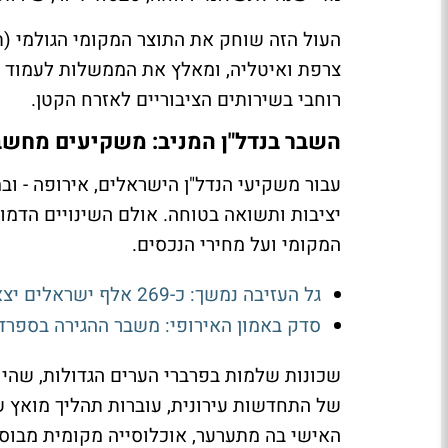
העול הזה שוחק את התוצר המקומי הגולמי (ת
צרפת ואיטליה, ומאלץ את הממשלות לעמוד ב
רוחבי בשירותים הציבוריים לאזרח הקטן
.
השבר בנדל"ן המניב: משקיעים מחש
עבור משקיעי הנדל"ן הישראלים, אירופה - וב
יציבות ותשואה בטוחה. אולם השינויים הדמוג
המקומי ועל מחירי הנכסים
.
גל העזיבה נמשך: כ-269 אלף ישראלים יצאו מהארץ בשלוש שנים
סדק באמון האירופי: משבר ההגירה בספרד
שכונות שלמות בפרברי הערים הגדולות, שהי
של התחדשות עירונית, עוברות תהליך מואץ ש
האישי בה מתערער, אוכלוסייה מקומית מבוסס