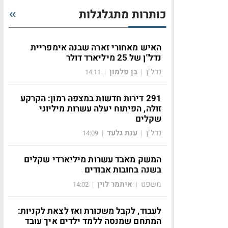
כותרות מתגלגלות
האיש מאחורי זארה שבנה אימפריית
נדל"ן של 25 מיליארד דולר
נדל"ן
בן פלמון
14:11
|
|
291 דירות חדשות במצפה רמון: הקרקע
זולה, הפיתוח יעלה עשרות מיליוני
שקלים
נדל"ן
ענת גלעד
14:09
|
|
המשק מאבד עשרות מיליארדי שקלים
בשנה בחובות אבודים
משפט
איתמר לוין
14:02
|
|
לעבוד, לקבל משכורת ואז לצאת לקניות:
המתחם שמנסה ללמד ילדים איך עובד