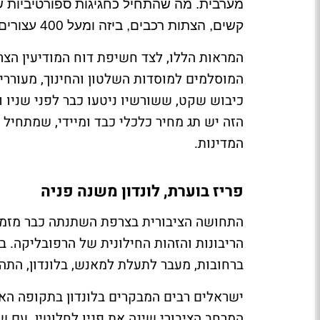
מערבית. מה שהתחיל כחגיגות ספורטיביות של
קשים, הצתות רכבים, ביזה ומעל 400 עצורים.
המראות הללו, לצד חשיפת דוח המודיעין הצר
המוסלמים למוסדות השלטון והחינוך, מעורר
כיבוש שקט, ששורשיו ניטעו כבר לפני שניו ו
הזה יש תג מחיר כלכלי כבד ומיידי, שמתחיל
המדינות
.
פריז בוערת, לונדון משנה פניה
התחושה הציבורית בצרפת השתנתה כבר מזמן
הריבונות והזהות החילונית של הרפובליקה. 
ברחובות, מעבר לתעלת למאנש, בלונדון, הת
ישראלים רבים המבקרים בלונדון בתקופה הא
המרחב הציבורי שינה את פניו לחלוטין. עם ש