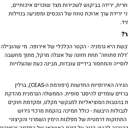
ית, ירידה בביקוש לשכירות מצד שוכרים איכותיים,
ירידת ערך ארוכת טווח של הנכסים ומפגיעה בנזילות
ד.
ר
?
שת היא גרמניה - הקטר הכלכלי של אירופה. מי שהובילה
בית של "דלת פתוחה" תחת חזונה של אנגלה מרקל, מתוך מחשבה
וסייה והמחסור בידיים עובדות, מבינה כעת שהעלויות
גירה האירופיות החדשות (רפורמת ה-
CEAS
), ברלין
רזים עומדים להיסגר סופית. הממשלה הגרמנית מהדקת
ת בהטבות הסוציאליות למבקשי מקלט, ומקדמת חוקים
לגבולות היבשת - כולל תמיכה בהקמת מרכזי גירוש
 התחזקות דרמטית של מפלגות הימין השמרני והקיצוני
הנהגה להבין: הגנה על דירוג האשראי של המדינה והיציבות