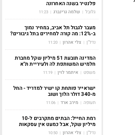
פלנטיר בשנה האחרונה
גלובל
שלמה גרינברג
11:23
|
|
מעבר לגבול תל אביב, במחיר נמוך
ב-12%: מה קורה למחירים בתל גיבורים?
נדל"ן
צלי אהרון
11:20
|
|
המדינה תובעת 51 מיליון שקל מחברת
חלמיש המשותפת לה ולעיריית ת"א
משפט
איתמר לוין
11:19
|
|
ישראייר פותחת קו ישיר למדריד - החל
מ-340 דולר הלוך ושוב
תעופה
מירב ארד
11:06
|
|
רמת החייל: הבתים מתקרבים ל-10
מיליון שקל, אבל כמעט אין עסקאות
נדל"ן
צלי אהרון
10:50
|
|