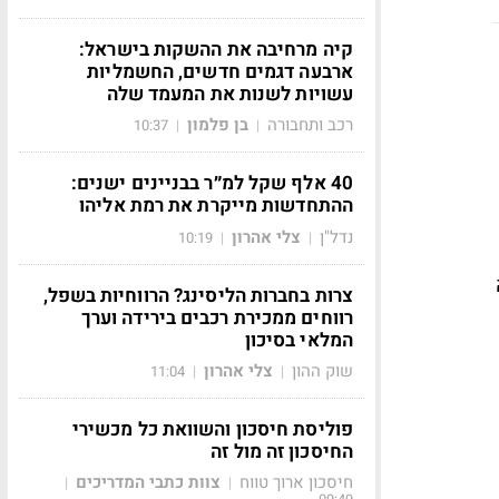
קיה מרחיבה את ההשקות בישראל:
ארבעה דגמים חדשים, החשמליות
עשויות לשנות את המעמד שלה
רכב ותחבורה
בן פלמון
10:37
|
|
40 אלף שקל למ״ר בבניינים ישנים:
ההתחדשות מייקרת את רמת אליהו
נדל"ן
צלי אהרון
10:19
|
|
צרות בחברות הליסינג? הרווחיות בשפל,
רווחים ממכירת רכבים בירידה וערך
המלאי בסיכון
שוק ההון
צלי אהרון
11:04
|
|
פוליסת חיסכון והשוואת כל מכשירי
החיסכון זה מול זה
חיסכון ארוך טווח
צוות כתבי המדריכים
|
|