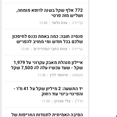
772 אלף שקל בשנה לרופא מומחה,
ושליש מזה פרטי
קריירה
ענת גלעד
12:48
|
|
פנסיה חובה: כמה באמת נכנס לחיסכון
שלכם בכל חודש ומי מחויב להפריש
קריירה
צוות כתבי המדריכים
12:46
|
|
איילון מנהלת מאבק עקרוני על 1,979
שקל - שעד עכשיו עלה לה 7,500 שקל
משפט
איתמר לוין
11:38
|
|
יד התשעה: 2 מיליון שקל על 41 מ"ר -
והפינוי-בינוי עוד רחוק
נדל"ן
צלי אהרון
11:50
|
|
הסיבה האמיתית לתנודות החריפות של