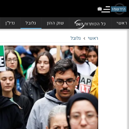
הירשמו
ראשי
שוק ההון
גלובל
נדל"ן
כל הכותרות
ראשי
גלובל