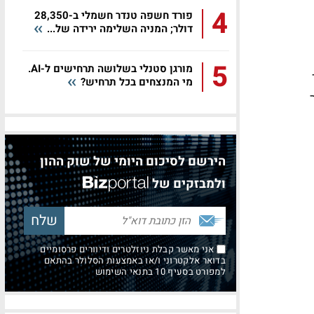
4
פורד חשפה טנדר חשמלי ב-28,350
דולר; המניה השלימה ירידה של...
5
מורגן סטנלי בשלושה תרחישים ל-AI.
מי המנצחים בכל תרחיש?
הירשם לסיכום היומי של שוק ההון
ולמבזקים של
אני מאשר קבלת ניוזלטרים ודיוורים פרסומיים
בדואר אלקטרוני ו/או באמצעות הסלולר בהתאם
למפורט בסעיף 10 בתנאי השימוש