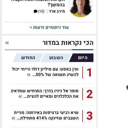
בהמשך?
|
מירב ארד
(10)
עוד ניתוחים ודעות
הכי נקראות במדור
היום
השבוע
החודש
1
וורן באפט: עם מיליון דולר הייתי יכול
להשיג תשואה של 50%...
2
סופר אל ניניו בדרך: התרחיש שמדאיג
את הכלכלנים ומאיים להצית...
3
שיא רביעי ברציפות באירופה: מניית
השבבים שזינקה 414% מתחילת...