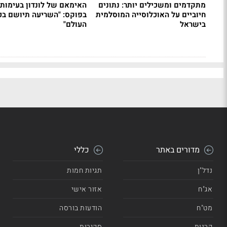
מתקדמים ומשכילים יותר: נתונים
האימאם של לונדון בעימות 
חיוביים על האוכלוסייה המוסלמית
בפוקס: "השריעה תיושם בכ
בישראל
העולם"
מדורים באתר
כללי
נדל"ן
תגיות חמות
אג"ח
אזור אישי
מט"ח
הודעות בורסה
קרנות
סקירות