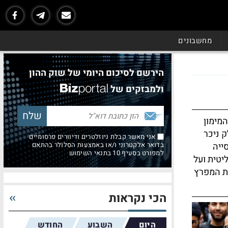
מחשבונים
הירשם לסיכום היומי של שוק ההון
ולמבזקים של
מימון
ק ניכר
אני מאשר קבלת ניוזלטרים ודיוורים פרסומיים
ייה
בדואר אלקטרוני ו/או באמצעות הסלולר בהתאם
למפורט בסעיף 10 בתנאי השימוש
יטית ועל
ות המפרץ
הכי נקראות
היום
השבוע
החודש