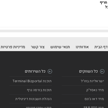
חריף
ל
דף הבית
אודותינו
תנאי שימוש
צור קשר
מדיניות פרטיות
כל השווקים
כל השירותים
ישראליות בחו"ל
תוכנת Terminal Bizportal
מדד נאסד"ק
תוכנת בורסה גרף
מדד דאו ג'ונס
הנהלת חשבונות דיגיטלית
מדד 500 S&P
מידע עסקי פיננסי