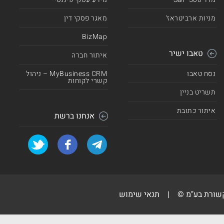
מניות ארביטראז'
מאגר פסקי דין
BizMap
טאבו ישיר
איתור חברה
נסח טאבו
MyBusiness CRM – ניהול
קשרי לקוחות
תשריט בניין
איתור כתובת
אנחנו ברשת
קשורת בע"מ ©
|
תנאי שימוש