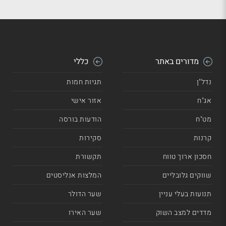
מדורים באתר
כללי
נדל"ן
תגיות חמות
אג"ח
אזור אישי
מט"ח
הודעות בורסה
קרנות
סקירות
חסכון ארוך טווח
תקשורת
שווקים גלובליים
המלצות אנליסטים
תנועות בעלי עניין
שער הדולר
מדדים למצב השוק
שער האירו