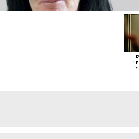
ו
רי
ץ"