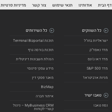
דף הבית
אודותינו
תנאי שימוש
צור קשר
מדיניות פרטיות
כל השווקים
כל השירותים
ישראליות בחו"ל
תוכנת Terminal Bizportal
מדד נאסד"ק
תוכנת בורסה גרף
מדד דאו ג'ונס
הנהלת חשבונות דיגיטלית
מדד 500 S&P
מידע עסקי פיננסי
מניות ארביטראז'
מאגר פסקי דין
BizMap
טאבו ישיר
איתור חברה
נסח טאבו
MyBusiness CRM – ניהול
קשרי לקוחות