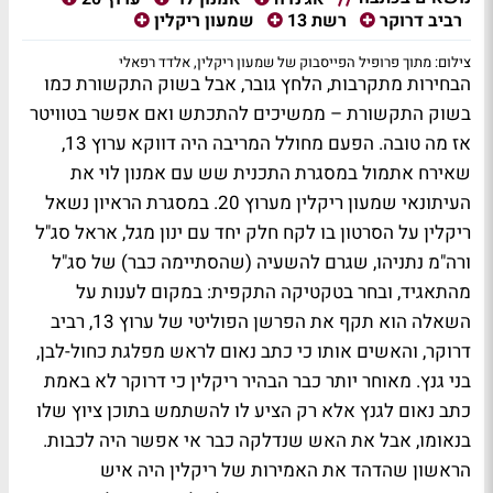
רביב דרוקר
רשת 13
שמעון ריקלין
צילום: מתוך פרופיל הפייסבוק של שמעון ריקלין, אלדד רפאלי
הבחירות מתקרבות, הלחץ גובר, אבל בשוק התקשורת כמו
בשוק התקשורת – ממשיכים להתכתש ואם אפשר בטוויטר
אז מה טובה. הפעם מחולל המריבה היה דווקא ערוץ 13,
שאירח אתמול במסגרת התכנית שש עם אמנון לוי את
העיתונאי שמעון ריקלין מערוץ 20. במסגרת הראיון נשאל
ריקלין על הסרטון בו לקח חלק יחד עם ינון מגל, אראל סג"ל
ורה"מ נתניהו, שגרם להשעיה (שהסתיימה כבר) של סג"ל
מהתאגיד, ובחר בטקטיקה התקפית: במקום לענות על
השאלה הוא תקף את הפרשן הפוליטי של ערוץ 13, רביב
דרוקר, והאשים אותו כי כתב נאום לראש מפלגת כחול-לבן,
בני גנץ. מאוחר יותר כבר הבהיר ריקלין כי דרוקר לא באמת
כתב נאום לגנץ אלא רק הציע לו להשתמש בתוכן ציוץ שלו
בנאומו, אבל את האש שנדלקה כבר אי אפשר היה לכבות.
הראשון שהדהד את האמירות של ריקלין היה איש