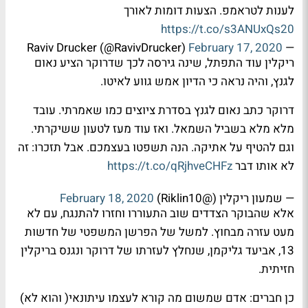
לענות לטראמפ. הצעות דומות לאורך
https://t.co/s3ANUxQs20
February 17, 2020
— Raviv Drucker (@RavivDrucker)
ריקלין עוד התפתל, שינה גירסה לכך שדרוקר הציע נאום
לגנץ, והיה נראה כי הדיון אמש גווע לאיטו.
דרוקר כתב נאום לגנץ בסדרת ציוצים כמו שאמרתי. עובד
מלא מלא בשביל השמאל. ואז עוד מעז לטעון ששיקרתי.
וגם להטיף על אתיקה. הנה תשפטו בעצמכם. אבל תזכרו: זה
לא אותו דבר
https://t.co/qRjhveCHFz
— שמעון ריקלין (@Riklin10)
February 18, 2020
אלא שהבוקר הצדדים שוב התעוררו וחזרו להתנגח, עם לא
מעט עזרה מבחוץ. למשל של הפרשן המשפטי של חדשות
13, אביעד גליקמן, שנחלץ לעזרתו של דרוקר ונגנס בריקלין
חזיתית.
כן חברים: אדם שמשום מה קורא לעצמו עיתונאי( והוא לא)