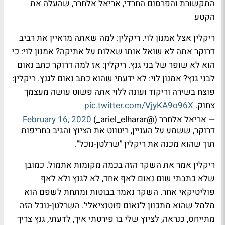
התקשורת והפרסום החרדי, אריאל אלחרר, שהעלה את
הקטע
ריקלין אצל אמנון לוי. ריקלין: למה שאתה מראיין את רביב
דרוקר אתה לא שואל אותו שאלות על אתיקה? אמנון לוי: כי
הוא לא שופר של בני גנץ. ריקלין: אז למה דרוקר כתב נאום
לבני גנץ? אמנון לוי: לא ידעתי שהוא כתב נאום לגנץ. ריקלין:
פוצח בשירה וריקוד ועונה ללוי אתה פשוט עושה מעצמך
צחוק.
pic.twitter.com/VjyKA9o96X
— אריאל אלחרר (@ariel_elharar_)
February 16, 2020
דרוקר, ששמע על העניין, ריטווט את הציוץ והגיב בחריפות
תוך שהוא מכנה את ריקלין "שרלטן-נוכל".
ריקלין אמר את השקר הזה בכמה מקומות אתמול. כמובן
שלא כתבתי שום נאום לאף אחד, לא לגנץ ולא לאף
פוליטיקאי אחר. השקר נאמר בבוטות ומתחת לשפם הוא
מלמל שהוא מתכוון ל'נאום פוטנציאלי'. השרלטן-נוכל הזה
מתייחס, כנראה, לציוץ שלי בו פירטתי איך, לדעתי, גנץ צריך