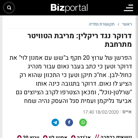
ראשי
תקשורת ומדיה
דרוקר נגד ריקלין: מריבת הטוויטר
מתרחבת
הפרשן של ערוץ 20 תקף ב"שש עם אמנון לוי" את
דרוקר וטען כי כתב בעבר נאום עבור מנהיג
כחול-לבן. אח"כ תיקן וטען כי התכוון שהוא רק
הציע לו נאום. דרוקר בתגובה כינה אותו
"שרלטן-נוכל", ומכאן הצטרפו לקרב הציוצים גם
אביעד גליקמן ועמית סגל והעסק נהיה שמח
אייס
|
18/02/2020 17:40
נושאים בכתבה
אג'נדה
אמנון לוי
ערוץ 20