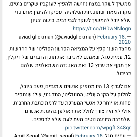
ממשיך לשקר במצח נחושה ולהפיץ לעוקביו שקרים בוטים.
מקווה מאוד שתוכניות הטלויזיה יפסיקו להזמין אותו כדי
שלא יוכל להמשיך לשקר לגבי רביב. בושה ובזיון
https://t.co/tH0wNNlogn
February 18,
— aviad glickman (@aviadglickman)
2020
מהצד השני קפץ על המציאה הפרשן הפוליטי של החדשות
12, עמית סגל, שאמנם לא גיבה את תוכן הדברים של ריקלין,
אך תקף את ערוץ 13 ואת האג'נדה השמאלנית שלהם
כביכול.
אם לערוץ 13 היו מספיק אנשים שמעזים, פעם ביובל,
לחלוק על הקו השליט, המונוליטי, החד גוני, שלו שותפים
פחות או יותר כל אנשי המערכת עד לרמת כתבת התרבות,
אולי לא היה צורך לחלל את האולפן בהזמנת אנשים
שלמרבה הזוועה נוטים מעת לעת שלא להסכים.
pic.twitter.com/wpgfL348qr
— עמית סגל Amit Segal (@amit_segal)
February 18,