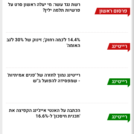
רשת נגד עשר: מי יעלה ראשון סרט על
פרשיות תלמה ילין?
פרסום ראשון
14.4% ל'כמה רחוק'; זינוק של 30% ל'גב
האומה'
רייטינג
רייטינג נמוך לחזרה של 'פנים אמיתיות'
- שמפסידה להפועל ב"ש
רייטינג
הכתבה על האנטי אייג'ינג הקפיצה את
'תכנית חיסכון' ל-16.6%
רייטינג