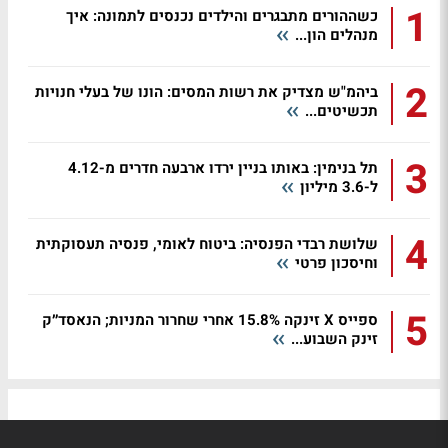
1
כשההורים מתבגרים והילדים נכנסים לתמונה: איך
מנהלים הון...
2
ביהמ"ש מצדיק את רשות המסים: הונו של בעלי חנויות
תכשיטים...
3
תל בנימין: באותו בניין ירדו ארבעה חדרים מ-4.12
ל-3.6 מיליון
4
שלושת רבדי הפנסיה: ביטוח לאומי, פנסיה תעסוקתית
וחיסכון פרטי
5
ספייס X זינקה 15.8% אחרי שחרור המניות; הנאסד״ק
זינק השבוע...