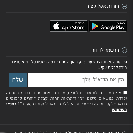
הורדת אפליקציה
הרשמה לדיוור
הירשם לסיכום היומי של שוק ההון ולמבזקים של ביזפורטל - ניוזלטרים
חובה לכל משקיע
אני מאשר קבלת שני ניוזלטרים, אשר כל אחד מהווה רשימת תפוצה
נפרדת, בנושאים סיכום יומי והתראות חמות וקבלת דיוורים פרסומיים
בדואר אלקטרוני ו/ או באמצעות הסלולר בהתאם למפורט בסעיף 10
בתנאי
השימוש