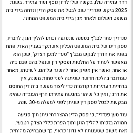
דחה עתירה שלו, בקשה שלו לדיון נוסף ועוד עתירה. בשנת
2025 ביקש פנדריך שוב לבטל את פסק הדין ונדחה בידי בית
משפט השלום ולאחר מכן בידי בית המשפט המחוזי.
פנדריך עתר לבג"ץ בטענה שנפגעה זכותו להליך הוגן. לדבריו,
פסק דינו של בית המשפט העליון אשתקד בעניין האדי, פתח
בפניו את הדרך לבקש מבג"ץ "סעד למען הצדק", שכן הוא
מאפשר לעתור על החלטות ופסקי דין שנפל בהם פגם כזה
או אחר, ואשר אין אפיק אחר להשגה עליהם. לשיטתו, מאחר
שמדובר בהלכה חדשה שניתנה לפני פחות משנה, אין
בדחיית העתירות הקודמות כדי ליצור מעשה בית דין החוסם
את דרכו, ואין כל שיהוי בהגשת עתירתו חרף העובדה שהיא
מבקשת לבטל פסק דין שניתן לפני למעלה מ-30 שנה.
עוד טען פנדריך, כי פסק הדין ההצהרתי ניתן תוך פגיעה
חמורה בזכותו להליך הוגן ותוך הפרת כללי הצדק הטבעי.
זאת משום שטענותיו לא נדונו כראוי, כך שמבחינה מהותית