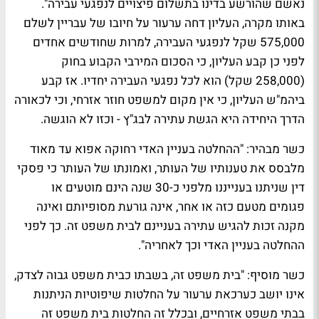
נאשם שהורשע בדינו בתשלום פיצויים לנפגעי עבירה".
באותו מקרה, העליון דחה ערעור על חיובו של עבריין לשלם
575,000 שקל לנפגעי העבירה, למרות שחודשים אחדים
לפני כן קבע העליון, כי הסכום המירבי הקבוע בחוק
(258,000 שקל) הוא לכל נפגעי העבירה יחדיו. אז קבע
ביהמ"ש העליון, כי אין מקום למשפט חוזר אזרחי, וכי לכאורה
הדרך היחידה היא הגשת עתירה לבג"ץ - וכזו לא הוגשה.
כשר מבהיר: "ההחלטה בעניין האדי רחוקה אפוא עד מאוד
מלבסס את טענותיו של העותר, ואמונתו של העותר כי פסקי
דין שניתנו בענייננו מלפני כ-30 שנה הינם מוטעים או
פגומים מטעם כזה או אחר, אינה גורעת מסופיותם ואינה
מקנה זכות להגיש עתירה בעניינם לבית משפט זה. כך לפני
ההחלטה בעניין האדי וכך לאחריה".
כשר מוסיף: "בית משפט זה, בשבתו כבית משפט גבוה לצדק,
אינו יושב כערכאת ערעור על החלטות שיפוטיות הניתנות
בבתי משפט אזרחיים, ובכלל זה החלטות בית משפט זה