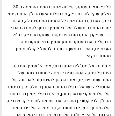
על פי תנאי העסקה, שילמה אספן במועד החתימה כ-30
מיליון שקל לחברת רייק, שבבעלות איש הנדל"ן הוותיק יוסי
רייק, וזאת כנגד הקצאת כלל המניות המוקצות לה, כאשר
יתרת התמורה תשולם על ידי אספן בכפוף לעמידה באבני
דרך שעיקרן התקדמות בפרויקטים שמקדמת רייק בת"א
וירושלים. את העסקה תממן אספן גרופ ממקורותיה
העצמיים, כאשר בהמשך בכוונתה לפעול לקבלת מימון
ממוסד בנקאי.
צופית הראל, מנכ"לית אספן גרופ, אמרה: "אספן מעדכנת
היום על עסקה אסטרטגית לכניסה לתחום הצומח של
התחדשות עירונית, זאת בהמשך להצטרפות לאחרונה של
אוסטרליה-ישראל כבעלת מניות באספן וכחלק מכך כניסתם
של שלומי עקריש ואבן ניומן, שהינם בעלי ניסיון רב בתחום
הנדל"ן, לדירקטוריון החברה. אנו שמחים לחבור לקבוצת רייק
שלה ניסיון רב שנים בתחום זה, עם מסירה של פרויקטים
וקידום של אלפי יח"ד בשלבים שונים ברחבי הארץ. אנו