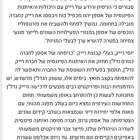
סבורים כי הניסיון והידע של רייק עם היכולות והאיתנות
הפיננסית של אספן יהוו מכפיל כוח ויבססו את רייק כחברה
מובילה בתחומה. נמשיך לפתח ולהשביח את פורטפוליו
הנכסים של אספן במגזרי הפעילויות השונים ולייצר מנועי
צמיחה במטרה להשיא ערך לבעלי המניות".
יוסי רייק, בעלי קבוצת רייק: "כניסתה של אספן לחברה
כגורם נדל"ן תחזק את האיתנות הפיננסית של חברת רייק
נדל"ן, תתמוך בפעילות השוטפת של החברה ותאפשר לה
להתפתח בקצב מואץ. בימים אלו, ששוק הנדל"ן מדשדש, יש
הזדמנויות רבות ופרויקטים רבים מוצעים לרכישה ורייק נדל"ן
מתכוונת לעשות כן ולהתרחב באופן משמעותי. תחום
התחדשות העירונית נמצא כיום בשלב מפנה מהותי, עם
מאות אלפי יחידות דיור שנמצאות בשלבי קידום שונים.
הצטרפותה של אספן גרופ, חברה מנוסה ואיתנה פיננסית,
לשדרה הניהולית שלנו, תייצר צבר פרויקטים משמעותי
באפיקים הקיימים וגם חדשים. עד היום אכלסנו עשרות