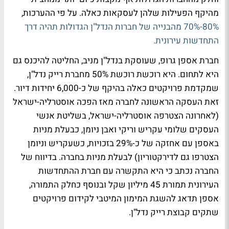
מהיקף הפעילות שלהן לעסקאות כאלה. על פי ההערכות,
80%-70% מהבנייה של חברות הנדל"ן הגדולות תהיה דרך
התחדשות עירונית.
חברת אספן גרופ, שעוסקת בנדל"ן מניב, החליטה להיכנס גם
היא לתחום. היא רוכשת רוכשת 50% מחברת רייק נדל"ן,
שמקדמת פרויקטים כאלה בהיקף של כ-6,000 יחידות דיור.
זאת העסקה הראשונה לחברה מאז הפכה אוסטרליה-ישראל
(לאחרונה הצטרפה אוסטרליה-ישראל, בשליטת אנשי
העסקים שלומי עקריש וריקי ואבן ניומן, כבעלת מניות
באספן עם אחזקה של כ-29% בזכויות, כשעקריש וניומן
הצטרפו גם לדירקטוריון) לבעלת מניות בחברה. בדיווח של
החברה נכתב כי היא התקשרה עם חברת ההתחדשות
העירונית תמורת 45 מיליון שקל ובנוסף כחלק התמורה,
אספן תדאג להשגת המימון המיטבי לקידום פרויקטים
שתקים קבוצת רייק נדל"ן.