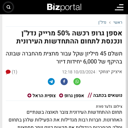
ראשי
נדל"ן
אספן גרופ רכשה 50% מרייק נדל"ן
ונכנסת לתחום ההתחדשות העירונית
תשלם 45 מיליון שקל עבור מחצית מהחברה שבונה
בהיקף של 6,000 יחידות דיור
איציק יצחקי
(1)
|
10/03/2024 12:18
נושאים בכתבה
אספן גרופ
צופית הראל
צילום: גלעד פורת
תחום ההתחדשות העירונית צובר תאוצה בשנתיים
האחרונות. חברות רבות מגדילות את הפעילות שלהן בתחום
וחלק מהחברות הגדולות אף מקצות כיום יותר ממחצית