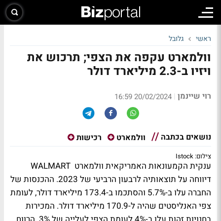
ראשי
גלובל
וולמארט עקפה את הצפי; תרכוש את
ויזיו ב-2.3 מיליארד דולר
רוי שיינמן
|
20/02/2024 16:59
נושאים בכתבה
וולמארט
רכישות
צילום: Istock
ענקית הקמעונאות האמריקאית וולמארט WALMART
דיווחה על תוצאותיה לרבעון הרביעי של 2023. ההכנסות של
החברה עלו ב-5.7% והסתכמו ב-173.4 מיליארד דולר, לעומת
צפי האנליסטים שהיה ל-170.9 מיליארד דולר. המכירות
בחנויות זהות עלו ב-4% לעומת הצפי לעלייה של 3%. הרווח