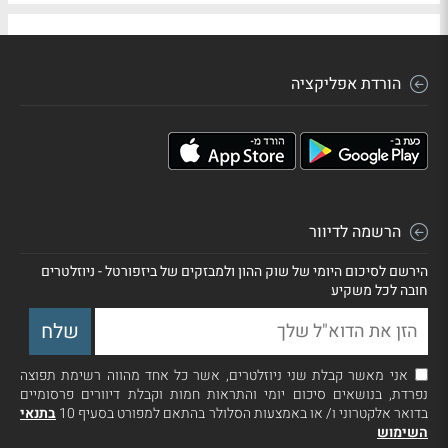
הורדת אפליקציה
הרשמה לדיוור
הירשם לסיכום היומי של שוק ההון ולמבזקים של ביזפורטל - ניוזלטרים
חובה לכל משקיע
אני מאשר קבלת שני ניוזלטרים, אשר כל אחד מהווה רשימת תפוצה
נפרדת, בנושאים סיכום יומי והתראות חמות וקבלת דיוורים פרסומיים
בדואר אלקטרוני ו/ או באמצעות הסלולר בהתאם למפורט בסעיף 10
בתנאי
השימוש