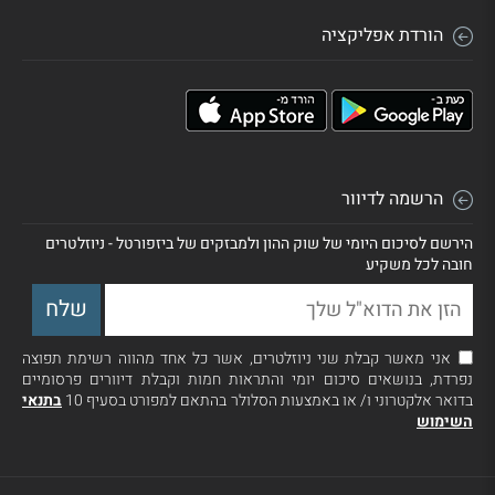
הורדת אפליקציה
הרשמה לדיוור
הירשם לסיכום היומי של שוק ההון ולמבזקים של ביזפורטל - ניוזלטרים
חובה לכל משקיע
אני מאשר קבלת שני ניוזלטרים, אשר כל אחד מהווה רשימת תפוצה
נפרדת, בנושאים סיכום יומי והתראות חמות וקבלת דיוורים פרסומיים
בדואר אלקטרוני ו/ או באמצעות הסלולר בהתאם למפורט בסעיף 10
בתנאי
השימוש