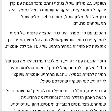
תשקיע 2.5 מיליון שקל. בנוסף נחתם מזכר הבנות עם קרן
יורקוויל האמריקאית. היקף ההשקעות הכולל בספיץ' יהיה
בסך של כ-6 מיליון שקל, מתוכם כ-2.4 מיליון שקל
ממשקיעים פרטיים.
ההסכם עם קרן ספרה, הינו כנגד הקצאה פרטית של מניות
למשקיעים במחיר שמשקף 20% הנחה על מחיר המניה, וכן
אופציות לא סחירות במחיר מימוש של 100 אג' לכל אופציה.
מזכר ההבנות עם יורקוויל, הוא לגבי העמדת הלוואה בסך של
כ-1.1 מיליון דולר מיורקוויל לספיץ', כאשר ההלוואה תהיה
המירה למניות בספיץ', שינבעו ממימוש אופציות שיוקצו
ליורקוויל, לפי תשקיף שתפרסם ספיץ'.
עובד צפניה, מנכ"ל חברת ספיץ' מודולס, ציין "אנו שמחים על
הבעת האמון הגדולה בחברה ובטכנולוגיה החדשנית
שפיתחנו, מצד גופים מכובדים ומנוסים. ההון שגויס יסייע
לספיץ' להתקדם במהירות לקראת מסחור רחב יותר של