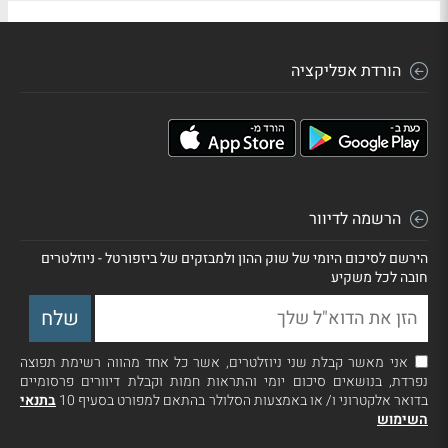
הורדת אפליקציה
הרשמה לדיוור
הירשם לסיכום היומי של שוק ההון ולמבזקים של ביזפורטל - ניוזלטרים
חובה לכל משקיע
אני מאשר קבלת שני ניוזלטרים, אשר כל אחד מהווה רשימת תפוצה
נפרדת, בנושאים סיכום יומי והתראות חמות וקבלת דיוורים פרסומיים
בדואר אלקטרוני ו/ או באמצעות הסלולר בהתאם למפורט בסעיף 10
בתנאי
השימוש