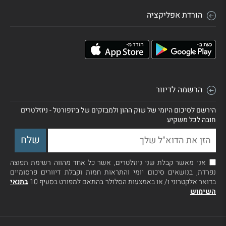
הורדת אפליקציה
הרשמה לדיוור
הירשם לסיכום היומי של שוק ההון ולמבזקים של ביזפורטל - ניוזלטרים
חובה לכל משקיע
אני מאשר קבלת שני ניוזלטרים, אשר כל אחד מהווה רשימת תפוצה
נפרדת, בנושאים סיכום יומי והתראות חמות וקבלת דיוורים פרסומיים
בדואר אלקטרוני ו/ או באמצעות הסלולר בהתאם למפורט בסעיף 10
בתנאי
השימוש