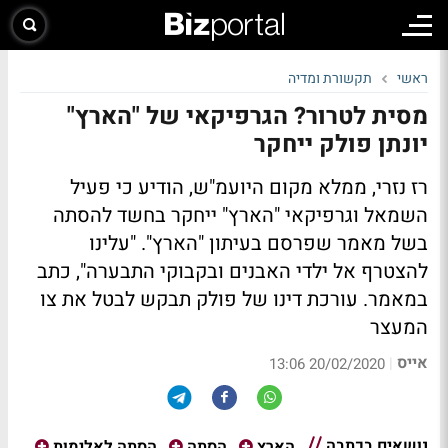
ראשי
תקשורת ומדיה
מסית לטרור? הגרפיקאי של "הארץ"
יונתן פולק ייחקר
רז נזרי, ממלא מקום היועמ"ש, הודיע כי פעיל
השמאל וגרפיקאי "הארץ" ייחקר בחשד להסתה
בשל מאמר שפרסם בעיתון "הארץ". "עלינו
להצטרף אל ילדי האבנים ובקבוקי התבערה", כתב
במאמר. עורכת דינו של פולק תבקש לבטל את צו
המעצר
אייס
|
20/02/2020 13:06
נושאים בכתבה
הארץ
הסתה
הסתה לאלימות