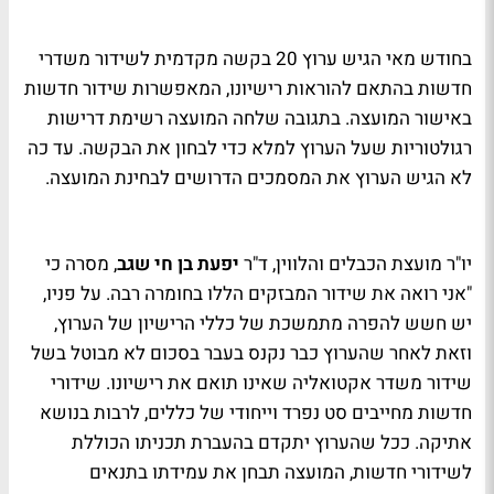
בחודש מאי הגיש ערוץ 20 בקשה מקדמית לשידור משדרי
חדשות בהתאם להוראות רישיונו, המאפשרות שידור חדשות
באישור המועצה. בתגובה שלחה המועצה רשימת דרישות
רגולטוריות שעל הערוץ למלא כדי לבחון את הבקשה. עד כה
לא הגיש הערוץ את המסמכים הדרושים לבחינת המועצה.
יו"ר מועצת הכבלים והלווין, ד"ר
יפעת בן חי שגב
, מסרה כי
"אני רואה את שידור המבזקים הללו בחומרה רבה. על פניו,
יש חשש להפרה מתמשכת של כללי הרישיון של הערוץ,
וזאת לאחר שהערוץ כבר נקנס בעבר בסכום לא מבוטל בשל
שידור משדר אקטואליה שאינו תואם את רישיונו. שידורי
חדשות מחייבים סט נפרד וייחודי של כללים, לרבות בנושא
אתיקה. ככל שהערוץ יתקדם בהעברת תכניתו הכוללת
לשידורי חדשות, המועצה תבחן את עמידתו בתנאים