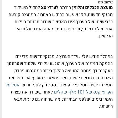
צילום: לוגו
מועצת הכבלים והלווין
הורתה ל
ערוץ 20
לחדול משידור
מבזקי חדשות, כפי שעשה בחודש האחרון. המועצה קובעת
כי רישיונו של הערוץ אינו מאפשר שידור תכניות בעלות
אופי של חדשותי, וכי שידור כזה מהווה הפרה על תנאי
הרישיון.
במהלך חודש יולי שידר הערוץ 2 מבזקי חדשות מדי יום
בהפקה פנימית של הערוץ, שהוגשו על ידי
שלמור שטרוזמן
.
בעקבות כך פתחה המועצה בהליך בירור במסגרתו ייבדק
האם הופרו תנאי רישיונו, ואם יימצא כי הערוץ אכן הפר את
תנאי הרישיון, יוטל עליו עיצום כספי. רק לפני חודש
הוטל על
הערוץ קנס של 101 אלף שקלים
לאחר ששידר את עצרת
הימין בימים שלפני הבחירות, מה שהיווה גם כן את תנאי
רישיונו.