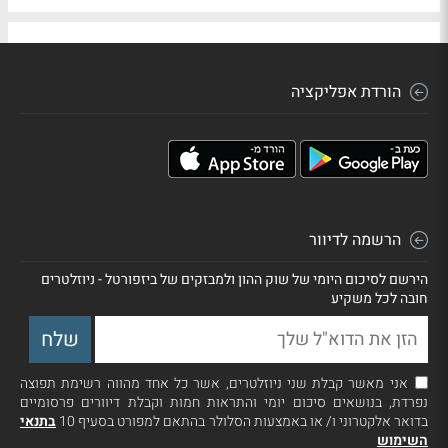
הורדת אפליקציה
הרשמה לדיוור
הירשם לסיכום היומי של שוק ההון ולמבזקים של ביזפורטל - ניוזלטרים
חובה לכל משקיע
אני מאשר קבלת שני ניוזלטרים, אשר כל אחד מהווה רשימת תפוצה
נפרדת, בנושאים סיכום יומי והתראות חמות וקבלת דיוורים פרסומיים
בדואר אלקטרוני ו/ או באמצעות הסלולר בהתאם למפורט בסעיף 10
בתנאי
השימוש