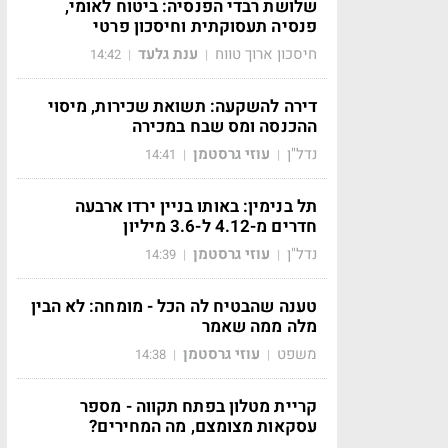
שלושת רבדי הפנסיה: ביטוח לאומי,
פנסיה תעסוקתית וחיסכון פרטי
חיסכון ארוך טווח
ענת גלעד
14:42
|
|
דירה להשקעה: תשואת שכירות, מיסוי
ההכנסה ומס שבח במכירה
נדל"ן
עוזי גרסטמן
14:41
|
|
תל בנימין: באותו בניין ירדו ארבעה
חדרים מ-4.12 ל-3.6 מיליון
נדל"ן
עוזי גרסטמן
14:39
|
|
טענה שהבטיח לה הכל - מומחה: לא הבין
מלה ממה שאמר
משפט
עוזי גרסטמן
14:38
|
|
קריית מטלון בפתח תקווה - מספר
עסקאות מצומצם, מה המחירים?