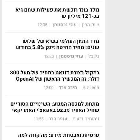
גולד בונד רוכשת את פעילות שחם גיא
בכ-121 מיליון ש'
שוק ההון
עוזי גרסטמן
12:35
|
|
מדד המזון העולמי בשיא של שלוש
שנים: מחיר החיטה זינק 5.8% בחודש
גלובל
עוזי גרסטמן
12:20
|
|
רמקול בצורת דונאט במחיר של מעל 300
דולר: זה המכשיר הראשון של OpenAI
BizTech
מירב ארד
12:00
|
|
מתחת למכסה המנוע: השינויים הסודיים
שחיל האוויר מבצע באפאצ'י האמריקאי
ניתוחים ודעות
עופר הבר
11:55
|
|
פרטיות ואבטחת מידע: מה קורה למה