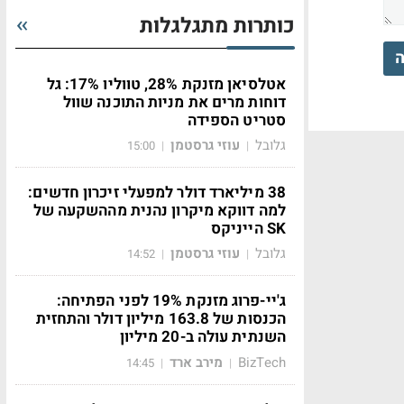
כותרות מתגלגלות
ה
אטלסיאן מזנקת 28%, טווליו 17%: גל
דוחות מרים את מניות התוכנה שוול
סטריט הספידה
גלובל
עוזי גרסטמן
15:00
|
|
38 מיליארד דולר למפעלי זיכרון חדשים:
למה דווקא מיקרון נהנית מההשקעה של
SK הייניקס
גלובל
עוזי גרסטמן
14:52
|
|
ג'יי-פרוג מזנקת 19% לפני הפתיחה:
הכנסות של 163.8 מיליון דולר והתחזית
השנתית עולה ב-20 מיליון
BizTech
מירב ארד
14:45
|
|