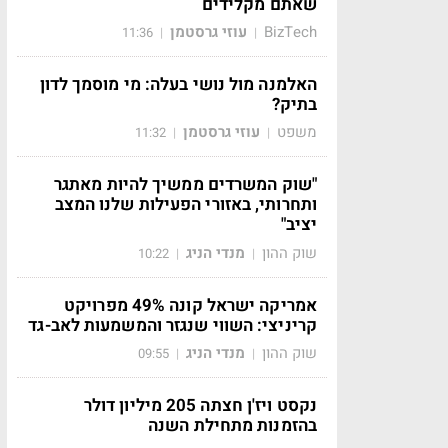
שאתם מקלידים
BizTech
עוזי גרסטמן
11:36
|
|
האלמנה מול נושי בעלה: מי מוסמך לדון
בתיק?
משפט
עוזי גרסטמן
11:32
|
|
"שוק המשרדים ממשיך להיות מאתגר
ותחרותי, באזורי הפעילות שלנו המצב
יציב"
שוק ההון
מנדי הניג
10:22
|
|
אמריקה ישראל קונה 49% מפרויקט
קריניצי: השווי שנגזר והמשמעות לאב-גד
שוק ההון
מנדי הניג
09:55
|
|
נקסט ויז'ן חצתה 205 מיליון דולר
בהזמנות מתחילת השנה