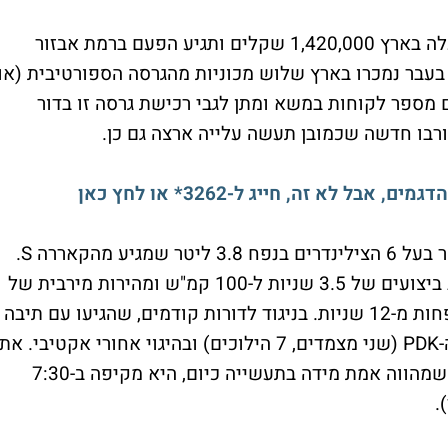
מכונית המרוץ החוקית לכביש של פורשה תעלה בארץ 1,420,000 שקלים ותגיע הפעם ברמת אבזור
בעבר נמכרו בארץ שלוש מכוניות מהגרסה הספורטיבית (או
 מספר לקוחות במשא ומתן לגבי רכישת גרסה זו בדור
 לא זה, חייג ל-3262* או לחץ כאן
היא מצוידת בגרסה משופרת של מנוע הבוקסר בעל 6 הצילינדרים בנפח 3.8 ליטר שמגיע מהקאררה S.
הוא מספק כאן 475 כ"ס ב-8,250 סל"ד ומניב ביצועים של 3.5 שניות ל-100 קמ"ש ומהירות מירבית של
315 קמ"ש. ל-200 קמ"ש, אגב, היא מגיעה בפחות מ-12 שניות. בניגוד לדורות קודמים, שהגיעו עם תיבה
ידנית רגילה, ה-GT3 החדשה חמושה בתיבת ה-PDK (שני מצמדים, 7 הילוכים) ובהיגוי אחורי אקטיבי. את
מסלול הנרברגרינג (נורדשלייפה, ליתר דיוק), שמהווה אמת מידה בתעשייה כיום, היא מקיפה ב-7:30