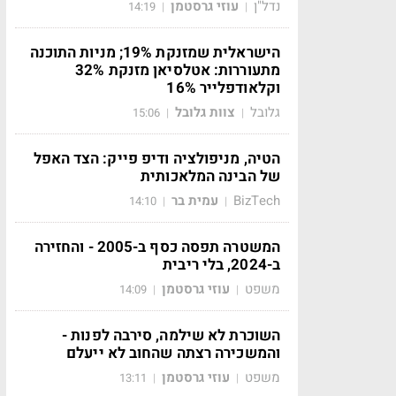
נדל"ן
עוזי גרסטמן
14:19
|
|
הישראלית שמזנקת 19%; מניות התוכנה
מתעוררות: אטלסיאן מזנקת 32%
וקלאודפלייר 16%
גלובל
צוות גלובל
15:06
|
|
הטיה, מניפולציה ודיפ פייק: הצד האפל
של הבינה המלאכותית
BizTech
עמית בר
14:10
|
|
המשטרה תפסה כסף ב-2005 - והחזירה
ב-2024, בלי ריבית
משפט
עוזי גרסטמן
14:09
|
|
השוכרת לא שילמה, סירבה לפנות -
והמשכירה רצתה שהחוב לא ייעלם
משפט
עוזי גרסטמן
13:11
|
|