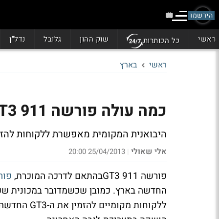
הירשמו
ראשי
שוק ההון
גלובל
נדל"ן
כל הכותרות
ראשי
בארץ
כמה עולה פורשה GT3 911?
היבואנית המקומית מאפשרת ללקוחות להזמי
אלי שאולי
25/04/2013 20:00
|
פורשה 911 GT3בהתאם לדרכה המוכרת,
פור
החדשה בארץ. כמובן שכשמדובר במכונית שכ
ללקוחות מקומיים להזמין את ה-GT3 החדשה, הגרסה הספורטיבית והספרטנית של