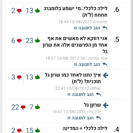
.
6
לילה כלכלי..מי ישמע בלומברג
2
13
חחחח (ל"ת)
פתאטים
13/08/2012 18:44
הגב לתגובה זו
.
5
אני דווקא לא מאשים את אף
6
23
אחד מן הפרשנים אלה את שרון
גל
אחד שפעם ראה
13/08/2012 18:07
הגב לתגובה זו
איך נתנו לאחד כמו שרון גל
3
13
תוכנית? (ל"ת)
13/08/2012 22:41
ofihar
הגב לתגובה זו
שרוןן גל
22
7
יובל עידו
13/08/2012 19:47
הגב לתגובה זו
.
4
לילה כלכלי = המדינה
2
15