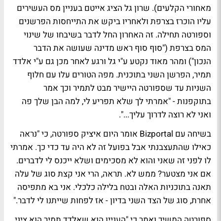
מאחורי הקלעים). שרון גל הציג אייטם בעניין מס העשירים
עליו הוכרז בצרפת ולאחריו ביקש את התייחסות הפרשנים
וספורטה תחילה. זה האחרון החל לדבר בשיבחו של שינוי
המס בצרפת ("סוף סוף ראש מדינה שעושה את הדבר
הנכון") ומהר מאוד נקטע ע"י גל ורגע לאחר מכן גם ע"י אלדד
תמיר, הפרשן השני בתוכנית. מפה הטורים עלו עם חלוף
השניות עד שספורטה היישיר מבט לתמיר וכך אמר
בתוקפנות - "אמרתי לך שלא תפריע לי, למה הבן שלך פה
ואני לא רוצה לדרוך עליך...".
בשיחה עם Bizportal אומר היום
איציק ספורטה
, כי "נראה
כאילו שהתעצבנתי אבל בפועל זה לא היה עד כדי כך. אמרתי
לו לפני זה שאני והוא לא מסכימים ושלא ייכנס לי לדברים.
אם אני מצטער? ממש לא. תראה, הרי אני קצת סוג של עלה
תאנה בתוכניות האלה ובטח בלילה כלכלי. אני בא מתפיסה
אחרת, סוג של הצד השני בדיון - אז לפחות שייתנו לי לדבר."
ספורטה המשיך ואמר כי "העניין הוא שאלדד תמיר הוא ציני