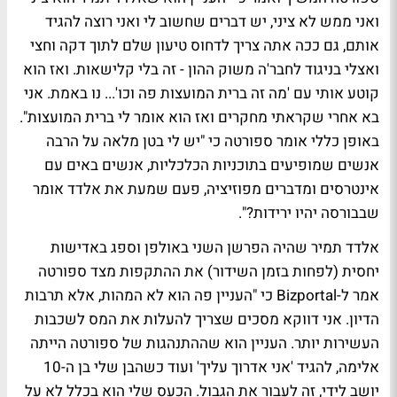
ואני ממש לא ציני, יש דברים שחשוב לי ואני רוצה להגיד
אותם, גם ככה אתה צריך לדחוס טיעון שלם לתוך דקה וחצי
ואצלי בניגוד לחבר'ה משוק ההון - זה בלי קלישאות. ואז הוא
קוטע אותי עם 'מה זה ברית המועצות פה וכו'... נו באמת. אני
בא אחרי שקראתי מחקרים ואז הוא אומר לי ברית המועצות".
באופן כללי אומר ספורטה כי "יש לי בטן מלאה על הרבה
אנשים שמופיעים בתוכניות הכלכליות, אנשים באים עם
אינטרסים ומדברים מפוזיציה, פעם שמעת את אלדד אומר
שבבורסה יהיו ירידות?".
אלדד תמיר
שהיה הפרשן השני באולפן וספג באדישות
יחסית (לפחות בזמן השידור) את ההתקפות מצד ספורטה
אמר ל-Bizportal כי "העניין פה הוא לא המהות, אלא תרבות
הדיון. אני דווקא מסכים שצריך להעלות את המס לשכבות
העשירות יותר. העניין הוא שההתנהגות של ספורטה הייתה
אלימה, להגיד 'אני אדרוך עליך' ועוד כשהבן שלי בן ה-10
יושב לידי, זה לעבור את הגבול. הכעס שלי הוא בכלל לא על