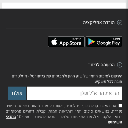
הורדת אפליקציה
הרשמה לדיוור
הירשם לסיכום היומי של שוק ההון ולמבזקים של ביזפורטל - ניוזלטרים
חובה לכל משקיע
אני מאשר קבלת שני ניוזלטרים, אשר כל אחד מהווה רשימת תפוצה
נפרדת, בנושאים סיכום יומי והתראות חמות וקבלת דיוורים פרסומיים
בדואר אלקטרוני ו/ או באמצעות הסלולר בהתאם למפורט בסעיף 10
בתנאי
השימוש