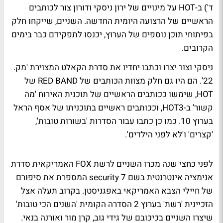
ד') ב-HOT על מינויים של ירון ניסקי ודורון צור לכותבים
הראשיים של הרצועה היומית החדשה. השניים, שייקחו חלק
בפיתוחי תוכן נוספים של הערוץ, יכנסו לתפקידם כבר בימים
הקרובים.
ניסקי וצור יצרו וכתבו יחדיו את סדרת הקאלט המצוירת 'מק.
22'. הם היו גם חלק מצוות הכותבים של RED BAND של
HOT, שימשו ככותבים הראשיים של תוכנית האירוח 'מה
קשור' ב-HOT3, וככותבים ראשיים בתוכניתו של אסף הראל
בערוץ 10. כמו כן כתבו עבור הסדרות 'בשורות טובות',
'קצרים' ו'לא לפני הילדים'.
לפני כחצי שנה מכרו השניים לרשת FOX האמריקאית סדרת
אנימציה אינטרנטית בשם security 7 המספרת את סיפורם
של חיילי הצבא האמריקאי באפגניסטן. בקרוב תעלה אצל
הזכיינית 'רשת' בערוץ 2 הסדרה הקומית 'השנים הכי טובות'
שיצרו השניים בכיכובם של גידי גוב, קרן מור ואורנה בנאי.