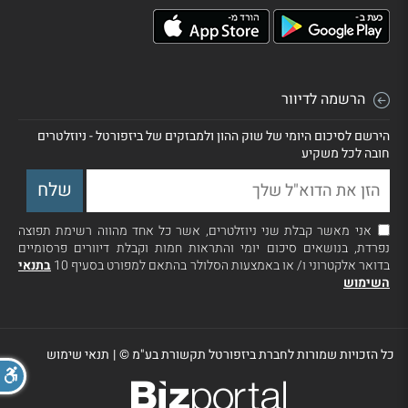
הרשמה לדיוור
הירשם לסיכום היומי של שוק ההון ולמבזקים של ביזפורטל - ניוזלטרים
חובה לכל משקיע
אני מאשר קבלת שני ניוזלטרים, אשר כל אחד מהווה רשימת תפוצה
נפרדת, בנושאים סיכום יומי והתראות חמות וקבלת דיוורים פרסומיים
בדואר אלקטרוני ו/ או באמצעות הסלולר בהתאם למפורט בסעיף 10
בתנאי
השימוש
כל הזכויות שמורות לחברת ביזפורטל תקשורת בע"מ ©
|
תנאי שימוש