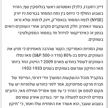
דייב רוזנברג, כלכלן ואסטרטג ראשי בגלוסקין שף, הזהיר
בשבוע החולף כי היחס בין נפח המסחר בבורסת ניו יורק
(NYSE) לנפח המסחר בנאסד"ק, זינק לרמות שלא נראו
בעשור האחרון. חלק מהעוקבים מקרוב אחרי השווקים רואים
בנתון זה כאינדיקטור לגידול חד במסחר הספקולטיבי
בשווקים.
שוק המניות האמריקני, הקטר שהרבה מאמינים כי מניע את
השווקים, טיפס בכ-80% (מדד ה-S&P 500) מאז נפלו
השווקים לשפל בחודש מארס 2009 ? הזינוק החד ביותר
מאז התיקון שנרשם בשווקים בשנים 1932-1933.
במקביל מנהל ההשקעות המוערך וודי דורסי, המייסד של
חברת מרקט סמיוטיקס, אמר לפני כחודש שלמניות יש עוד
מקום לטפס אך הזהיר כי עד סוף אפריל-תחילת מאי, הדובים
צפויים להיכנס לפעולה עד יוני. בעדכון אחרון שפרסם
בשבוע שעבר, הוא אשרר את התחזית שלו ואמר, כי "תיקון