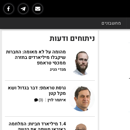
מחשבונים
ניתוחים ודעות
מהומה על לא מאומה: החברות
שיקבלו מיליארדים בחזרה
ממכסי טראמפ
מנדי הניג
גרסת טראמפ: דבר בגדול ושא
מקל קטן
|
איתמר לוין
(3)
1.4 מיליארד חביות: המלחמה
באיראן חשפה את הנשק