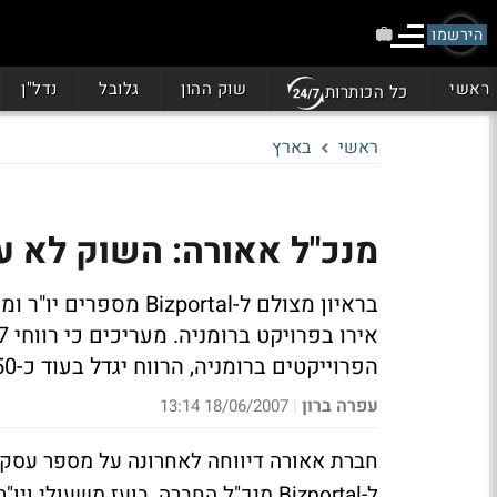
הירשמו
ראשי
שוק ההון
גלובל
נדל"ן
כל הכותרות
ראשי
בארץ
מנכ"ל אאורה: השוק לא ע
בראיון מצולם ל-Bizportal
מספרים יו"ר ומ
הפרוייקטים ברומניה, הרווח יגדל בעוד כ-50 מיליון שקל"
עפרה ברון
18/06/2007 13:14
|
חברת אאורה דיווחה לאחרונה על מספר עסקא
ל-
Bizportal
מנכ"ל החברה, בועז משעולי ויו"