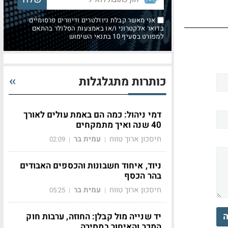
אני מאשר קבלת ניוזלטרים ודיוורים פרסומיים
בדואר אלקטרוני ו/או באמצעות הסלולר בהתאם
למפורט בסעיף 10 בתנאי השימוש
כותרות מתגלגלות
דמי ניהול: כמה הם באמת עולים לאורך
40 שנה ואיך מתמקחים
חיסכון ארוך טווח
עמית בר
02:09
|
|
ניוד, איחוד חשבונות והכספים האבודים
בהר הכסף
חיסכון ארוך טווח
עמית בר
05:25
|
|
ה
יד שנייה מול קבלן: החוזה, ערבות חוק
המכר והאיחור במסירה