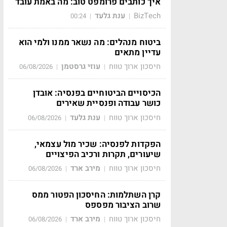
איך כותבים פרומפט טוב: מה באמת עובד
BizTech
ענת גלעד
00:24
|
|
ביטוח מנהלים: מה נשאר ממנו ולמי הוא
עדיין מתאים
חיסכון ארוך טווח
עוזי גרסטמן
06/08/2026
|
|
הכיסויים הביטוחיים בפנסיה: אובדן
כושר עבודה ופנסיית שאירים
חיסכון ארוך טווח
ענת גלעד
06/08/2026
|
|
הפקדות לפנסיה: שכיר מול עצמאי,
שיעורים, תקרות ורכיב הפיצויים
חיסכון ארוך טווח
מירב ארד
06/08/2026
|
|
קרן השתלמות: החיסכון הפטור ממס
שרוב הציבור מפספס
חיסכון ארוך טווח
מירב ארד
06/08/2026
|
|