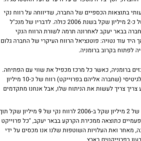
נרשם שיפור משמעותי בתוצאות הכספיים של החברה, שדיווחה על רווח נקי
של כ-9 מיליון שקל, זאת לעומת הפסד נקי של כ-2 מיליון שקל בשנת 2006 כולה. לדבריו של מנכ"ל
חברה בבאר יעקב לאחרונה תרמה לשורת הרווח הנקי
שקל נוספים, אך היד עוד נטויה: פוטנציאל הרווח העיקרי של החברה גלום
ה לפתוח בקרוב ברומניה.
ים ברומניה, כאשר כל מרכז מכפיל את שווי עם הפתיחה.
לדבריו, "שלושת המרכזים צריכים לייצר לנו ולגיטיסי (שחברה אליהם בפרוייקט) רווח של כ-10 מיליון
ע צריך צריך לעשות את הניתוח שלו, אבל אנחנו מתקדמים
בנוגע לשאלה כיצד עברה החברה מהפסד נקי של 2 מיליון שקל ב-2006 לרווח נקי של 9 מיליון שקל תו
 פעמיים כתוצאה ממכירת הקרקע בבאר יעקב, "כל פרוייקט
, מאחר ואת העלויות השוטפות שלנו אנו מכסים על ידי
ון בפרוייקטים בארץ.