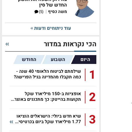
החדש של סין
|
משה כסיף
(5)
עוד ניתוחים ודעות
הכי נקראות במדור
היום
השבוע
החודש
1
שילמתם לביטוח הלאומי 40 שנה -
כמה תקבלו מהמדינה בגיל הפרישה?
2
אופציות ב-150 מיליארד שקל
תקועות בהייטק: כך מתכננים באוצר...
ך
3
שיא חדש ביולי: הישראלים הוציאו
1.77 מיליארד שקל ביום בכרטיסי...