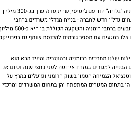
מלבד הפרוייקט של רשת מרכזי הקניות ברומניה "גלריה" יחד עם ג'יטיסי, שהיקפו מוערך בכ-300 מיליון
ום נדל"ן חדש לחברה - בניית מגדלי משרדים ברחבי
רומניה שהיקפו הכולל כ-500 אלף מטרים מרובעים ברחבי רומניה והשקעה הכוללת בו היא כ-500 מיליון
ם אלו במגעים עם מספר גורמים להכנסת שותף גם בפרוייקט
עילות שלנו מתרכזת ברומניה ובהונגריה והיעד הבא הוא
 הבנייה למגורים במזרח אירופה לפני כחצי שנה וכיום אנו
מאמינים בפוטנציאל הצמיחה הטמון בשוק הרומני ופועלים במרץ על
, הן בתחום המגורים המתפתח והן בתחום המשרדים ומרכזי