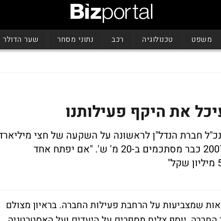
משפט
טכנולוגיה
רכב
נתוני מסחר
שער הדולר
יכל את היקף פעילותנו
נכ"ל חברת הנדל"ן לראשונה על השקעה של חצי מיליארד
אירו בפרויקט ברומניה. מעריכים כי רווחי 2007 כבר מסתכמים ב-20 מ' ש'. "אם יפתח אחד
ות שמצביעות על הרחבת פעילות החברה. בראיון מצולם
ר החברה, יוסף צליח מספרים על היעדים ועל האסטרטגיה.