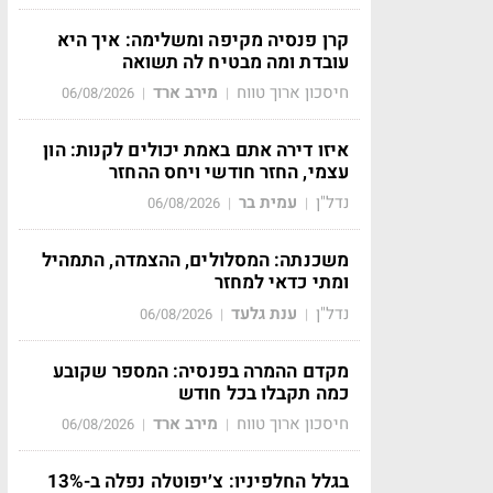
קרן פנסיה מקיפה ומשלימה: איך היא
עובדת ומה מבטיח לה תשואה
חיסכון ארוך טווח
מירב ארד
06/08/2026
|
|
איזו דירה אתם באמת יכולים לקנות: הון
עצמי, החזר חודשי ויחס ההחזר
נדל"ן
עמית בר
06/08/2026
|
|
משכנתה: המסלולים, ההצמדה, התמהיל
ומתי כדאי למחזר
נדל"ן
ענת גלעד
06/08/2026
|
|
מקדם ההמרה בפנסיה: המספר שקובע
כמה תקבלו בכל חודש
חיסכון ארוך טווח
מירב ארד
06/08/2026
|
|
בגלל החלפיניו: צ׳יפוטלה נפלה ב-13%