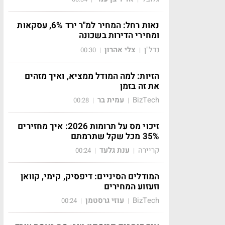
נאות רחל: המחיר למ"ר ירד 6%, עסקאות
ומחירי הדירות בשכונה
נדל"ן
צלי אהרון
00:30
|
|
הזיות: למה המודל ממציא, ואיך מזהים
את זה בזמן
BizTech
עמית בר
00:28
|
|
זיכוי מס על תרומות 2026: איך מחזירים
35% מכל שקל שתרמתם
קריירה
ענת גלעד
00:24
|
|
המודלים הסיניים: דיפסיק, קימי, קוואן
וזעזוע המחירים
BizTech
עוזי גרסטמן
00:24
|
|