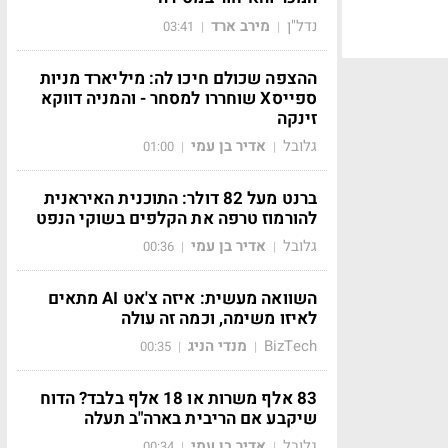
נדל"ן
מירב ארד
03:41
|
|
ההצפה שכולם חיכו לה: מיליארד מניות
ספייסX שוחררו למסחר - והמניה דווקא
זינקה
גלובל
אדיר בן עמי
01:00
|
|
ברנט מעל 82 דולר: התוכנית האיראנית
להורמוז טרפה את הקלפים בשוקי הנפט
גלובל
אדיר בן עמי
00:36
|
|
השוואה מעשית: איזה צ'אט AI מתאים
לאיזו משימה, וכמה זה עולה
BizTech
מנדי הניג
00:35
|
|
83 אלף משרות או 18 אלף בלבד? הדוח
שיקבע אם הריבית בארה"ב תעלה
גלובל
אדיר בן עמי
00:34
|
|