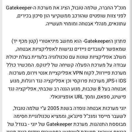
מנכ"ל החברה, שלמה טובול, הציג את מערכת ה-Gatekeeper
לפני צוות שופטים שהורכב ממשקיעי הון סיכון בכירים,
עתונאים, מנהלי אבטחה ומומחי תעשייה.
פתרון הGatekeeper- הוא מחשב מיניאטורי (קטן מכף יד)
שמאפשר לעובדים ניידים נגישות לאפליקציות אבטחה,
משלב אפליקציות שונות עם טכנולוגיה בלעדית בעלת יכולת
עבודה על מערכת הפעלה קשיחה של לינוקס. המכשיר כולל
מערכת פיירוול, לקוח VPN אפליקציית אנטי וירוס, מערכות
IDS ו-IPS, מערכות פרוקסי וכן אפליקציה נגד רוגלות, מנוע
אבטחה בעל 8 שכבות, מנוע הגנה רב שכבתי, אפליקציה נגד
פישינג, ספאם, ומסך URL אופציונאלי.
יוגי מערכות אבטחה נוסדה בשנת 2005 ע"י שלמה טובול,
לשעבר מייסד ומנכ"ל פינג'אן, וממציא טכנולוגיית חסימה
מבוססת התנהגות. מערכת Gatekeeper של יוגי - בגודל של