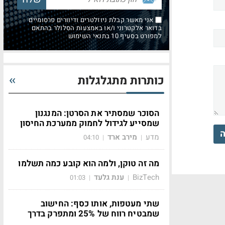
אני מאשר קבלת ניוזלטרים ודיוורים פרסומיים
בדואר אלקטרוני ו/או באמצעות הסלולר בהתאם
למפורט בסעיף 10 בתנאי השימוש
כותרות מתגלגלות
הסוכר שמסתיר את הסרטן: המנגנון
שמסייע לגידול לחמוק ממערכת החיסון
ה
מדע
מירב ארד
04:10
|
|
מה זה טוקן, ולמה הוא קובע כמה תשלמו
BizTech
ענת גלעד
01:03
|
|
שתי מעטפות, אותו כסף: החישוב
שמבטיח רווח של 25% ומתפרק בדרך