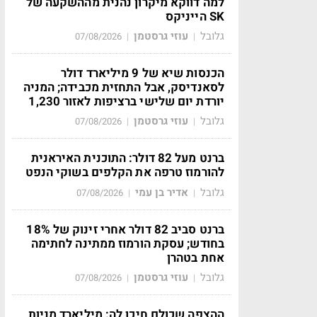
למה דווקא מיקרון נהנית מההשקעה של
SK הייניקס
גלובל
עוזי גרסטמן
07/08/2026
|
|
הכנסות שיא של 9 מיליארד דולר
לסאנדיסק, אבל התחזית מכבידה; המניה
יורדת יום שלישי ברציפות לאזור 1,230
גלובל
עוזי גרסטמן
07/08/2026
|
|
ברנט מעל 82 דולר: התוכנית האיראנית
להורמוז טרפה את הקלפים בשוקי הנפט
גלובל
אדיר בן עמי
07/08/2026
|
|
ברנט סביב 82 דולר אחרי זינוק של 18%
בחודש; עסקת הורמוז ממתינה לחתימה
אחת בטהרן
גלובל
עוזי גרסטמן
07/08/2026
|
|
ההצפה שכולם חיכו לה: מיליארד מניות