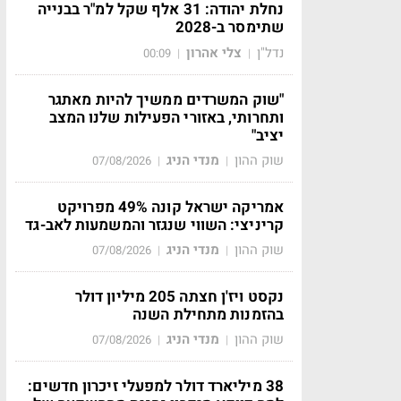
נחלת יהודה: 31 אלף שקל למ"ר בבנייה
שתימסר ב-2028
נדל"ן
צלי אהרון
00:09
|
|
"שוק המשרדים ממשיך להיות מאתגר
ותחרותי, באזורי הפעילות שלנו המצב
יציב"
שוק ההון
מנדי הניג
07/08/2026
|
|
אמריקה ישראל קונה 49% מפרויקט
קריניצי: השווי שנגזר והמשמעות לאב-גד
שוק ההון
מנדי הניג
07/08/2026
|
|
נקסט ויז'ן חצתה 205 מיליון דולר
בהזמנות מתחילת השנה
שוק ההון
מנדי הניג
07/08/2026
|
|
38 מיליארד דולר למפעלי זיכרון חדשים: