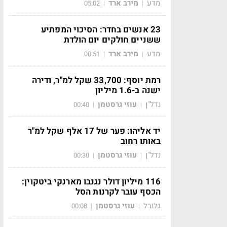
מדע
מירב ארד
05:02
|
|
23 אנשים בחדר: הסיכוי המפתיע
ששניים חולקים יום הולדת
מדע
מירב ארד
00:51
|
|
רמת יוסף: 33,700 שקל למ"ר, ודירה
ישנה ב-1.6 מיליון
נדל"ן
עוזי גרסטמן
00:40
|
|
יד אליהו: פער של 17 אלף שקל למ"ר
באותו רחוב
נדל"ן
עוזי גרסטמן
00:30
|
|
116 מיליון דולר נגנבו מארנקי ביטקוין:
הכסף עובר לקרנות הסל
גלובל
עוזי גרסטמן
00:08
|
|