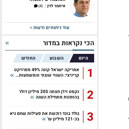
|
איתמר לוין
(4)
עוד ניתוחים ודעות
הכי נקראות במדור
היום
השבוע
החודש
1
אמריקה ישראל קונה 49% מפרויקט
קריניצי: השווי שנגזר והמשמעות...
2
נקסט ויז'ן חצתה 205 מיליון דולר
בהזמנות מתחילת השנה
3
גולד בונד רוכשת את פעילות שחם גיא
בכ-121 מיליון ש'