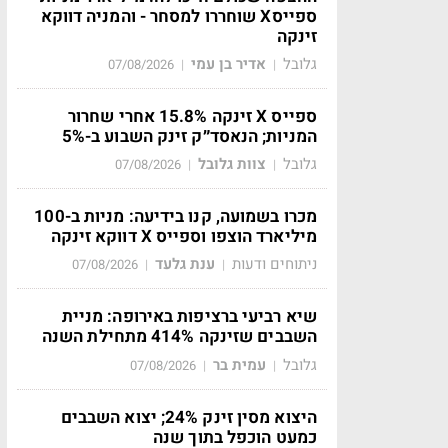
ספייסX שוחררו למסחר - והמניה דווקא
זינקה
גלובל
אדיר בן עמי
07/08/2026
|
|
ספייס X זינקה 15.8% אחרי שחרור
המניות; הנאסד״ק זינק השבוע ב-5%
גלובל
צוות גלובל
07/08/2026
|
|
מכרו בשמועה, קנו בידיעה: מניות ב-100
מיליארד הוצפו וספייס X דווקא זינקה
ניתוחים ודעות
ענת גלעד
07/08/2026
|
|
שיא רביעי ברציפות באירופה: מניית
השבבים שזינקה 414% מתחילת השנה
גלובל
עמית בר
07/08/2026
|
|
היצוא מסין זינק 24%; יצוא השבבים
כמעט הוכפל בתוך שנה