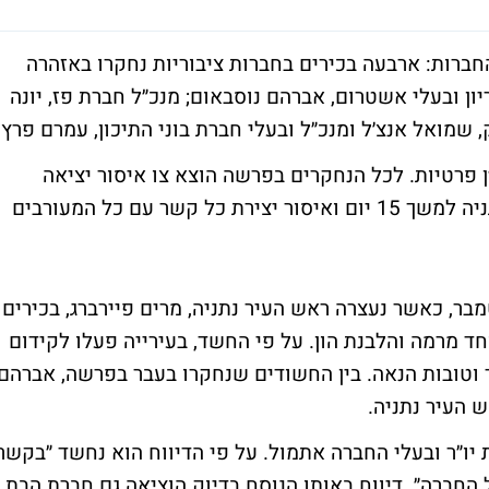
ברות: ארבעה בכירים בחברות ציבוריות נחקרו באזהרה
ון ובעלי אשטרום, אברהם נוסבאום; מנכ״ל חברת פז, יונה
שמואל אנצ׳ל ומנכ״ל ובעלי חברת בוני התיכון, עמרם פרץ.
 פרטיות. לכל הנחקרים בפרשה הוצא צו איסור יציאה
מהארץ למשך 3 חודשים, הרחקה מעיריית נתניה למשך 15 יום ואיסור יצירת כל קשר עם כל המעורבים
, כאשר נעצרה ראש העיר נתניה, מרים פיירברג, בכירים
חד מרמה והלבנת הון. על פי החשד, בעירייה פעלו לקידום
ד וטובות הנאה. בין החשודים שנחקרו בעבר בפרשה, אברהם
 העיר נתניה.
 יו״ר ובעלי החברה אתמול. על פי הדיווח הוא נחשד ״בקשר
חברה״. דיווח באותו הנוסח בדיוק הוציאה גם חברת הבת