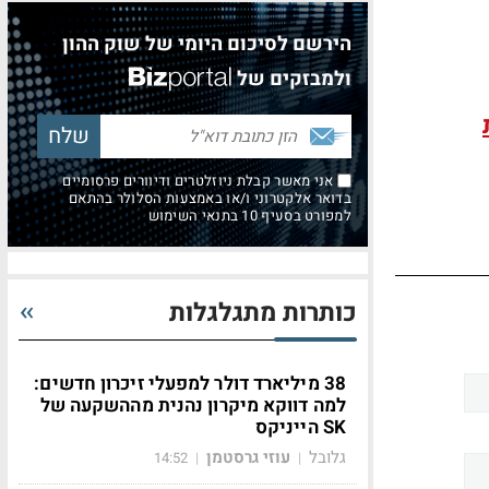
הירשם לסיכום היומי של שוק ההון
ולמבזקים של
אני מאשר קבלת ניוזלטרים ודיוורים פרסומיים
בדואר אלקטרוני ו/או באמצעות הסלולר בהתאם
למפורט בסעיף 10 בתנאי השימוש
כותרות מתגלגלות
38 מיליארד דולר למפעלי זיכרון חדשים:
למה דווקא מיקרון נהנית מההשקעה של
SK הייניקס
גלובל
עוזי גרסטמן
14:52
|
|