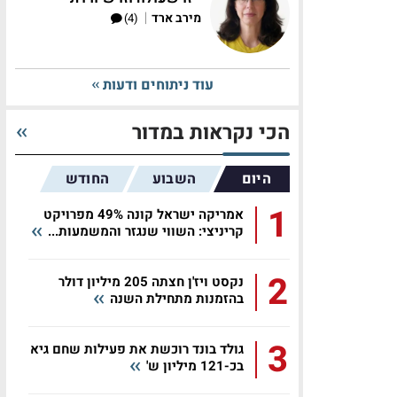
|
מירב ארד
(4)
עוד ניתוחים ודעות
הכי נקראות במדור
היום
השבוע
החודש
1
אמריקה ישראל קונה 49% מפרויקט
קריניצי: השווי שנגזר והמשמעות...
2
נקסט ויז'ן חצתה 205 מיליון דולר
בהזמנות מתחילת השנה
3
גולד בונד רוכשת את פעילות שחם גיא
בכ-121 מיליון ש'