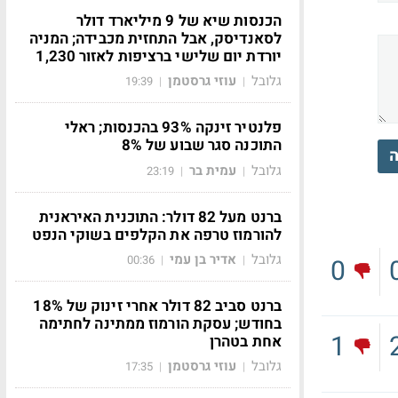
הכנסות שיא של 9 מיליארד דולר
לסאנדיסק, אבל התחזית מכבידה; המניה
יורדת יום שלישי ברציפות לאזור 1,230
גלובל
עוזי גרסטמן
19:39
|
|
פלנטיר זינקה 93% בהכנסות; ראלי
התוכנה סגר שבוע של 8%
ה
גלובל
עמית בר
23:19
|
|
ברנט מעל 82 דולר: התוכנית האיראנית
להורמוז טרפה את הקלפים בשוקי הנפט
גלובל
אדיר בן עמי
00:36
|
|
0
ברנט סביב 82 דולר אחרי זינוק של 18%
בחודש; עסקת הורמוז ממתינה לחתימה
1
אחת בטהרן
גלובל
עוזי גרסטמן
17:35
|
|