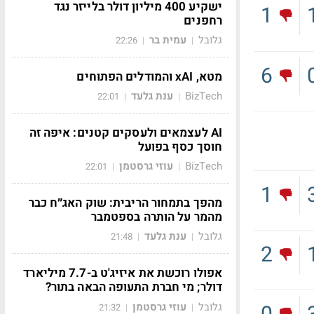
ישקיע 400 מיליון דולר בלייזר נגד
1
רחפנים
גלובל
עמית בר
22:26
|
|
6
מטא, xAI והמודלים הפתוחים
BizTech
ענת גלעד
22:01
|
|
AI לעצמאים ולעסקים קטנים: איפה זה
חוסך כסף בפועל
BizTech
עוזי גרסטמן
22:01
|
|
1
מהפך בתמחור הריבית: שוק האג״ח כבר
מהמר על הותרה בספטמבר
גלובל
ענת גלעד
21:48
|
|
2
אפולו רוכשת את איזיג'ט ב-7.7 מיליארד
דולר; מי חברת התעופה הבאה בתור?
גלובל
עוזי גרסטמן
21:32
|
|