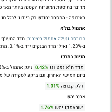
מדובר בתוספת המשרות הקטנה ביותר מאז סוף 2013, כלומר נתון שפל של 15 חו
באירופה - המסחר יחודש רק ביום ג' לרגל חג
אתמול בת"א
הבורסה ננעלה אתמול ביציבות
ב-1.23% ואילו מדד הבנקים ירד ב-0.1%. מחזור המסחר היה נמוך והסתכם ב-351 מיליון שקל בלבד.
מניות במרכז
מדד ת"א נפט וגז
0.42%
ביום חמישי האחרון, וגם ברקע לסקירה של מרי
דלק קבוצה
1.01%
אבנר יהש
ישראמקו יהש
1.76%