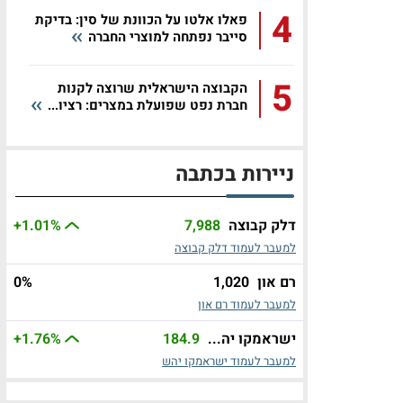
4
פאלו אלטו על הכוונת של סין: בדיקת
סייבר נפתחה למוצרי החברה
5
הקבוצה הישראלית שרוצה לקנות
חברת נפט שפועלת במצרים: רציו...
ניירות בכתבה
דלק קבוצה
7,988
%
+1.01
למעבר לעמוד דלק קבוצה
רם און
1,020
%
0
למעבר לעמוד רם און
ישראמקו יה...
184.9
%
+1.76
למעבר לעמוד ישראמקו יהש