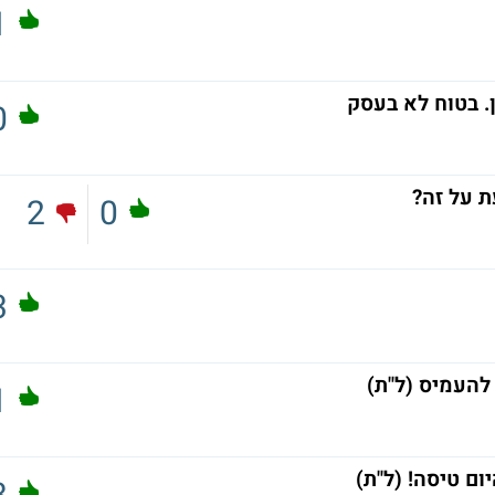
1
ן. בטוח לא בעסק
0
 על זה?
2
0
3
להעמיס (ל"ת)
1
ום טיסה! (ל"ת)