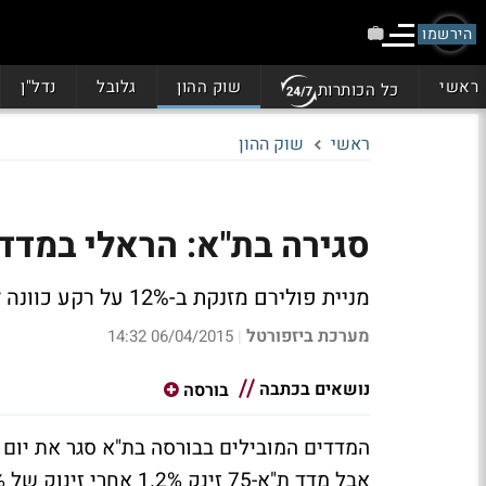
הירשמו
ראשי
שוק ההון
גלובל
נדל"ן
כל הכותרות
ראשי
שוק ההון
סגירה בת"א: הראלי במדד ת"א-75 נמשך, רציו 
מניית פולירם מזנקת ב-12% על רקע כוונה למכור את השליטה בחברה. מניית ננו דיימנשן מזנקת 9%
מערכת ביזפורטל
06/04/2015 14:32
|
נושאים בכתבה
בורסה