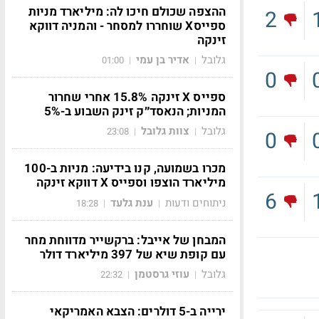
ההצפה שכולם חיכו לה: מיליארד מניות
2
ספייסX שוחררו למסחר - והמניה דווקא
זינקה
גלובל
אדיר בן עמי
01:00
|
|
0
ספייס X זינקה 15.8% אחרי שחרור
המניות; הנאסד״ק זינק השבוע ב-5%
גלובל
צוות גלובל
23:08
|
|
0
מכרו בשמועה, קנו בידיעה: מניות ב-100
מיליארד הוצפו וספייס X דווקא זינקה
6
ניתוחים ודעות
ענת גלעד
18:28
|
|
המבחן של אייבל: ברקשייר מדווחת מחר
עם קופת שיא של 397 מיליארד דולר
גלובל
עוזי גרסטמן
22:32
|
|
ירייה ב-5 דולרים: הצבא האמריקאי