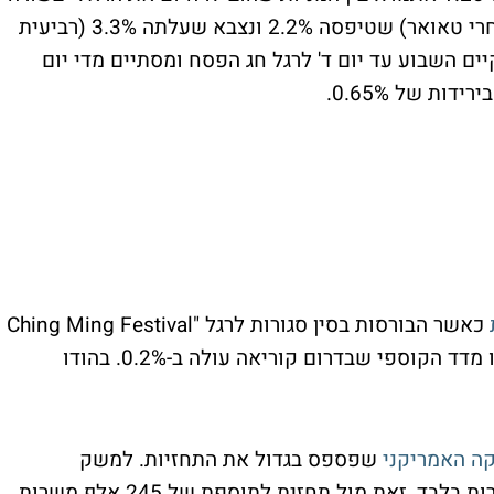
השניה - אלוני חץ (השניה הכי כבדה במדד אחרי טאואר) שטיפסה 2.2% ונצבא שעלתה 3.3% (רביעית
 השבוע עד יום ד' לרגל חג הפסח ומסתיים מדי יום
כאשר הבורסות בסין סגורות לרגל "Ching Ming Festival
Holiday". מדד הניקיי שביפן יורד 0.3% ואילו מדד הקוספי שבדרום קוריאה עולה ב-0.2%. בהודו
ה האמריקני
שפספס בגדול את התחזיות. למשק
האמריקני נוספו בחודש מארס 126 אלף משרות בלבד, זאת מול תחזית לתוספת של 245 אלף משרות.