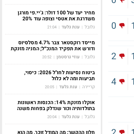
0
מחיר יעד של 100 דולר: ג'יי.פי מורגן
משדרגת את אטסי וצופה עוד 20%
0
גלובל
ענת גלעד
21:04
|
|
מייסד רוקסטאר צבר 4.7% מסלסיוס
ודורש את תפקיד המנכ״ל; המניה מזנקת
2
גלובל
עוזי גרסטמן
20:52
|
|
ביטוח נסיעות לחו"ל 2026: כיסוי,
תביעות ומה לא כלול
4
קריירה
ענת גלעד
20:05
|
|
אוקלו מזנקת 14%: הכנסות ראשונות
בתולדותיה וכור שנדלק בפחות משנה
גלובל
ענת גלעד
20:04
|
|
2
חלון ההקשר: מה המודל זוכר, מה הוא