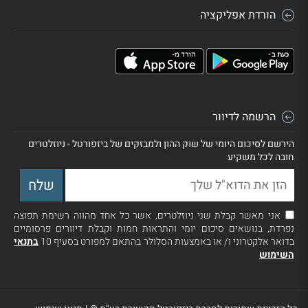
הורדת אפליקציה
הרשמה לדיוור
הירשם לסיכום היומי של שוק ההון ולמבזקים של ביזפורטל - ניוזלטרים
חובה לכל משקיע
אני מאשר קבלת שני ניוזלטרים, אשר כל אחד מהווה רשימת תפוצה
נפרדת, בנושאים סיכום יומי והתראות חמות וקבלת דיוורים פרסומיים
בדואר אלקטרוני ו/ או באמצעות הסלולר בהתאם למפורט בסעיף 10
בתנאי
השימוש