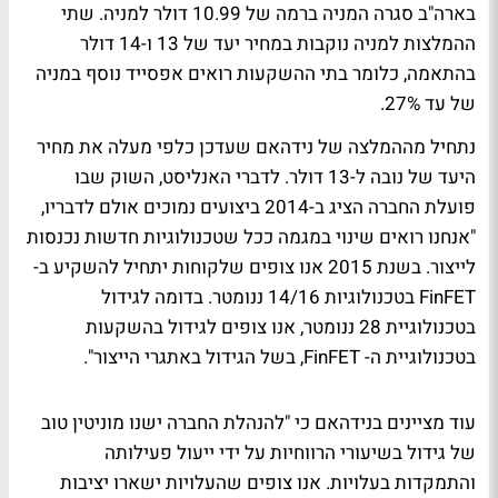
בארה"ב סגרה המניה ברמה של 10.99 דולר למניה. שתי
ההמלצות למניה נוקבות במחיר יעד של 13 ו-14 דולר
בהתאמה, כלומר בתי ההשקעות רואים אפסייד נוסף במניה
של עד 27%.
נתחיל מההמלצה של נידהאם שעדכן כלפי מעלה את מחיר
היעד של נובה ל-13 דולר. לדברי האנליסט, השוק שבו
פועלת החברה הציג ב-2014 ביצועים נמוכים אולם לדבריו,
"אנחנו רואים שינוי במגמה ככל שטכנולוגיות חדשות נכנסות
לייצור. בשנת 2015 אנו צופים שלקוחות יתחיל להשקיע ב-
FinFET בטכנולוגיות 14/16 ננומטר. בדומה לגידול
בטכנולוגיית 28 ננומטר, אנו צופים לגידול בהשקעות
בטכנולוגיית ה- FinFET, בשל הגידול באתגרי הייצור".
עוד מציינים בנידהאם כי "להנהלת החברה ישנו מוניטין טוב
של גידול בשיעורי הרווחיות על ידי ייעול פעילותה
והתמקדות בעלויות. אנו צופים שהעלויות ישארו יציבות