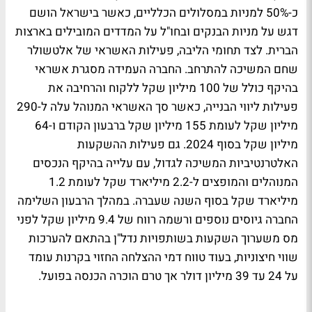
כ-50% למניות במסלולים הכלליים, כאשר בישראל הושם
דגש על מניות הבנקים ובחו"ל על המדדים המובילים בארצות
הברית. לצד תחומי הליבה, פעילות האשראי של אלטשולר
שחם המשיכה להתרחב. החברה העמידה מסגרת אשראי
בהיקף כולל של 100 מיליון שקל ללקוח והרחיבה את
פעילות ליווי הבנייה, כאשר סך האשראי המנוהל עלה ל-290
מיליון שקל לעומת 155 מיליון שקל ברבעון הקודם ו-64
מיליון שקל בסוף 2024. גם פעילות ההשקעות
האלטרנטיביות המשיכה לגדול, עם עלייה בהיקף הנכסים
המנוהלים והמופצים ל-2.2 מיליארד שקל לעומת 1.2
מיליארד שקל בסוף השנה שעברה. במהלך הרבעון השלימה
החברה גיוסים נוספים ורשמה רווח של 9.4 מיליון שקל לפני
מס משערוך השקעות בשותפויות נדל"ן בהתאם להערכות
שווי חיצוניות, בעוד טווח דמי ההצלחה החזוי בקרנות עומד
על 24 עד 39 מיליון דולר אך טרם הוכרה הכנסה בפועל.