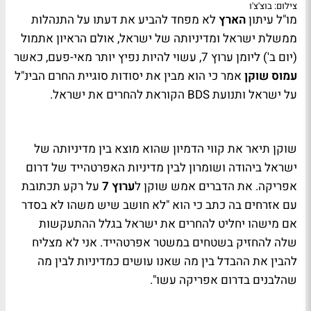
צילום: בוצ'צ'ו
מו"ל עיתון
הארץ
לא מפחד להביע את דעתו על התנהלות
ממשלת ישראל ומדיניותה של ישראל, אולם הראיון אתמול
(יום ב') ליומן ערוץ 7, עשוי להיות נפיץ יותר מאי-פעם, כאשר
עמוס שוקן
אמר כי הוא מבין את יסודות סוגיית החרם הבינ"ל
על ישראל ותנועת
BDS
הקוראת להחרים את ישראל.
שוקן תיאר את קווי הדמיון שהוא מוצא בין מדיניותה של
ישראל ביהודה ושומרון לבין מדיניות האפרטהייד של דרום
אפריקה. את הדברים אמש שוקן ל
ערוץ 7
על רקע תכתובת
עם אזרחים בה כתב כי הוא "לא חושב שיש משהו לא בסדר
אם מישהו יחליט להחרים את ישראל בגלל ההתעקשות
שלה להחזיק בשטחים במשטר אפרטהייד. אני לא מצליח
להבין את ההבדל בין מה שאנו עושים כמדיניות לבין מה
שהלבנים בדרום אפריקה עשו".