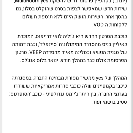
(יום ב') בקמפיין פרסומי חדש להשקת MultiRoom yes,
שירות חדש שמאפשר לצפות בסרט שהוקלט בסלון, גם
במסך אחר. השירות מושק היום ללא תוספת תשלום
ללקוחות ה-VOD.
כוכבת הסרטון החדש היא ג'וליה לואי דרייפוס, המוכרת
כאיליין בניס מהסדרה המיתולוגית 'סיינפלד', וכבת דמותה
של סגנית הנשיא וכסלינה מאייר מהסדרה VEEP. סרטון
הפרסומת צולם כבר במהלך חודש ינואר בלוס אנג'לס.
המהלך של yes ממשיך מסורת מבחינת החברה, במסגרתה
כיכבו בקמפיינים שלה כוכבי סדרות אמריקאיות ששודרו
בערוצי החברה, בין היתר ג'יימס גנדולפיני - כוכב 'הסופרנוס',
סטיב בושמי ועוד.