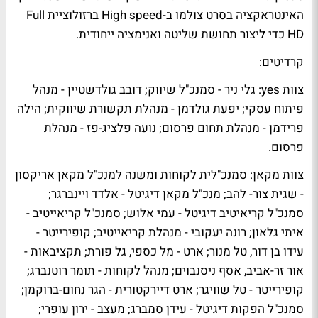
האינטראקציה בסרט צולמו ב-High speed ברזולוציית Full
HD כדי ליצור תחושת שליטה ואנימציה ייחודית.
קרדיטים:
צוות yes: גלי ניר - סמנכ"ל שיווק; דובב גולדשטיין - מנהל
פיתוח עסקי; יפעת גולדמן - מנהלת תקשורת שיווקית; הילה
פרידמן - מנהלת תחום פרסום; נועה פלציג-פז - מנהלת
פרסום.
צוות מקאן: סמנכ"לית לקוחות ומשנה למנכ"ל מקאן אריקסון
- שגית צור- להב; מנכ"ל מקאן דיגיטל - אלדד ויינברגר;
סמנכ"ל קריאיטיב דיגיטל - עמי אלוש; סמנכ"ל קריאייטיב -
איתי גלאון; רונה יעקובי - מנהלת קריאייטיב; קופירייטר -
עידו בן דור, טל מנור; ארט - מל כספי, גל פורת; תקציבאות -
אור זר-אביב, אסף ניסנבוים; מנהל לקוחות - תומר רוטנברג;
קופירייטר - טל שוויגר; ארט דיירקטורית - הגר נחום-ברוקמן;
סמנכ"ל הפקות דיגיטל - עידן סמברג; מעצב - ירון עופרי;