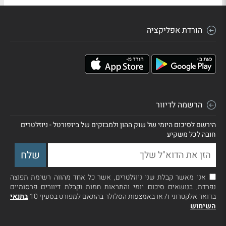
הורדת אפליקציה
הרשמה לדיוור
הירשם לסיכום היומי של שוק ההון ולמבזקים של ביזפורטל - ניוזלטרים
חובה לכל משקיע
אני מאשר קבלת שני ניוזלטרים, אשר כל אחד מהווה רשימת תפוצה
נפרדת, בנושאים סיכום יומי והתראות חמות וקבלת דיוורים פרסומיים
בדואר אלקטרוני ו/ או באמצעות הסלולר בהתאם למפורט בסעיף 10
בתנאי
השימוש