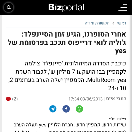
ראשי
תקשורת ומדיה
אחרי הסופרנו, הגיע זמן הסיינפלד:
ג'וליה לואי דרייפוס תככב בפרסומת של
yes
כוכבת הסדרה המיתולוגית 'סיינפלד' צולמה
לקמפיין בבו הושקעו 7 מיליון ש', לכבוד השקת
MultiRoom yes. הקמפיין יעלה הערב בערוצים 2,
10 ו-24
כתבי אייס
(2)
|
03/06/2013 17:34
צילום: יח"צ
שירות חדש, קמפיין חדש: חברת הלוויין yes תעלה הערב