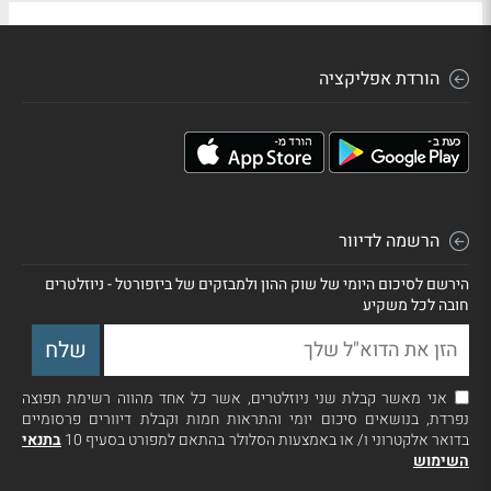
הורדת אפליקציה
הרשמה לדיוור
הירשם לסיכום היומי של שוק ההון ולמבזקים של ביזפורטל - ניוזלטרים
חובה לכל משקיע
אני מאשר קבלת שני ניוזלטרים, אשר כל אחד מהווה רשימת תפוצה
נפרדת, בנושאים סיכום יומי והתראות חמות וקבלת דיוורים פרסומיים
בדואר אלקטרוני ו/ או באמצעות הסלולר בהתאם למפורט בסעיף 10
בתנאי
השימוש