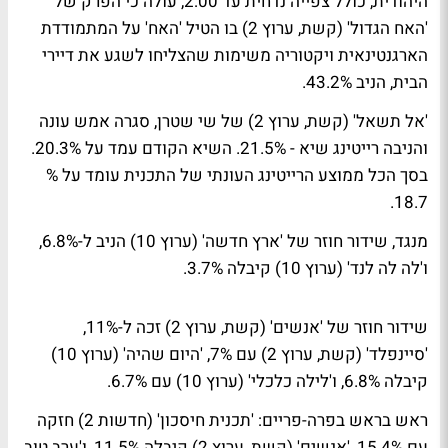
היהודית, כולל צפייה נדחית עד 2:00, עולה כי הפרק של
'האח הגדול'
(קשת, ערוץ 2) בו הטיל 'האח' על המתמודדת
הארגנטינאית ויקטוריה משימות שהצליחו לשגע את דיירי
הבית, הניב 43.2%.
'אל תשאל'
(קשת, ערוץ 2) של שי שטרן, סגרה אמש עונה
והניבה רייטינג שיא - 21.5%. השיא הקודם עמד על 20.3%.
בסך הכל ממוצע הרייטינג העונתי של התכנית עומד על %
18.7.
מנגד, שידור חוזר של 'ארץ חדשה' (ערוץ 10) הניב ל-6.8%,
ו'לה לה לנד' (ערוץ 10) קיבלה 3.7%.
שידור חוזר של
'אנשים'
(קשת, ערוץ 2) זכה ל-11%,
'סיינפלד' (קשת, ערוץ 2) עם 7%, 'היום שהיה' (ערוץ 10)
קיבלה 6.8%, ו'לילה כלכלי' (ערוץ 10) עם 6.7%.
ראש בראש בפרה-פריים:
'תכנית חיסכון' (חדשות 2) חזקה
עם 15.4%,
'אנשים'
(קשת, ערוץ 2) קיבלה 11.5%, ו'ערב טוב