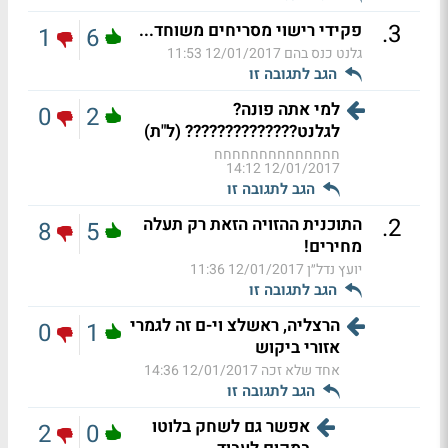
.
3
פקידי רישוי מסריחים משוחד...
1
6
גלנט כנס בהם
12/01/2017 11:53
הגב לתגובה זו
למי אתה פונה?
0
2
לגלנט?????????????? (ל"ת)
חחחחחחחחחחחחחח
12/01/2017 14:12
הגב לתגובה זו
.
2
התוכנית ההזויה הזאת רק תעלה
8
5
מחירים!
יועץ נדל״ן
12/01/2017 11:36
הגב לתגובה זו
הרצליה, ראשלצ וי-ם זה לגמרי
0
1
אזורי ביקוש
אחד שלא זכה
12/01/2017 14:36
הגב לתגובה זו
אפשר גם לשחק בלוטו
2
0