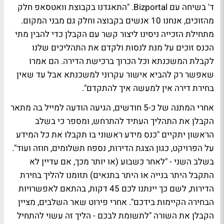
ד' בשיחה עם Bizportal. "התאגדנו בקבוצת וואטסאפ חלק
מהזוכים, אנחנו 10 אנשים בקבוצה וחלק גם מבני המקום.
מתחילת הזכייה ניסינו ליצור קשר עם הקבלן כדי להבין מתי
הכנס זוכים על מנת לנסות ולקדם את התהליכים שלנו
לקבלת המשכנתא וכל הכרוך ברכישת הדירה. הם אמרו
שאפשר רק להביא אישור עקרוני למשכנתא אבל עד שאין
בחירת דירה אין למעשה איך להתקדם".
אחרי המתנה של כ-5 חודשים, הגיעה הודעה למייל בה מתאר
הקבלן את התהליך העתיד להתרחש, ומספר כי בשלב
הראשון יתקיים "כנס מידע ראשוני בו תקבלו את כל המידע
על הפרויקט, כגון הצגת הדירות, נספח תשלומים, חוזה ועוד".
בשלב השני - "לאחר כשבוע (או יותר מכך, אם עדיין לא
התקבל היתר בנייה או היתר בתנאים) תזומנו להליך בחירת
הדירות, לשם כך יינתנו לכם 45 דקות, בהתאם לאפשרויות
הבחירה הקיימות בידכם". אחרי פירוט שאר השלבים, מציין
הקבלן את השורה "לתשומת לבכם - הליך זה עשוי להתחיל