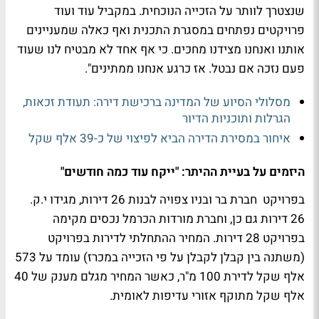
שנצטרך לוותר על הזכייה הנוכחית. במקביל עוד ועוד
פרויקטים נפתחים במסגרת התכנית ואף כאלה שמעניינים
אותנו ואנחנו מצידנו מחכים. כי אף אחד לא מבטיח לנו שעוד
פעם נזכה אם נבטל. אז כרגע אנחנו ממתינים".
מסלולי הסיוע של המדינה ברכישת דירה: תעודת זכאות,
הגרלות ותוכניות הדיור
איחור במסירת הדירה הביא לפיצוי של כ-39 אלף שקל
היזמים על בעיית ההיתר: "ייקח עוד כמה חודשים"
בפרויקט חברת בר ובניו צפויה לבנות 26 דירות, מגידו י.ק.
26 דירות גם כן, וחברת מורדות הכרמל נכסים מקימה
בפרויקט 28 דירות. המחיר ההתחלתי לדירות בפרויקט
(משתנה בין קבלן לקבלן על פי הזכייה במכרז) עומד על 573
אלף שקל לדירת 100 מ"ר, כאשר המחיר מגלם מענק של 40
אלף שקל מתוקף אזורי עדיפות לאומית.