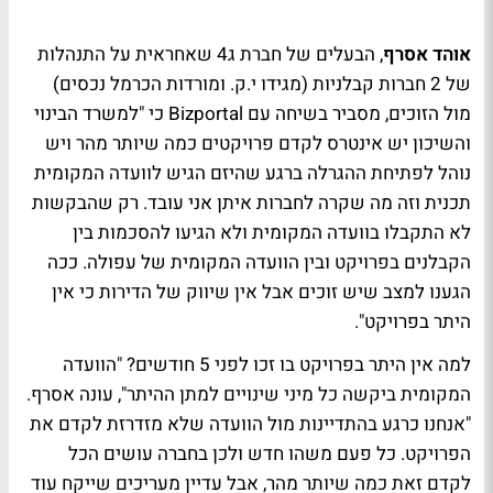
אוהד אסרף
, הבעלים של חברת ג4 שאחראית על התנהלות
של 2 חברות קבלניות (מגידו י.ק. ומורדות הכרמל נכסים)
מול הזוכים, מסביר בשיחה עם Bizportal כי "למשרד הבינוי
והשיכון יש אינטרס לקדם פרויקטים כמה שיותר מהר ויש
נוהל לפתיחת ההגרלה ברגע שהיזם הגיש לוועדה המקומית
תכנית וזה מה שקרה לחברות איתן אני עובד. רק שהבקשות
לא התקבלו בוועדה המקומית ולא הגיעו להסכמות בין
הקבלנים בפרויקט ובין הוועדה המקומית של עפולה. ככה
הגענו למצב שיש זוכים אבל אין שיווק של הדירות כי אין
היתר בפרויקט".
למה אין היתר בפרויקט בו זכו לפני 5 חודשים? "הוועדה
המקומית ביקשה כל מיני שינויים למתן ההיתר", עונה אסרף.
"אנחנו כרגע בהתדיינות מול הוועדה שלא מזדרזת לקדם את
הפרויקט. כל פעם משהו חדש ולכן בחברה עושים הכל
לקדם זאת כמה שיותר מהר, אבל עדיין מעריכים שייקח עוד