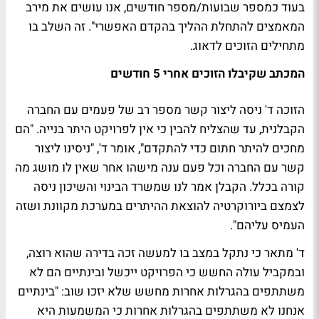
בעוד כמספר שבועות/מספר חודשים, אנו עושים את מירב
המאמצים להתחלת ההליך בהקדם האפשרי". זה השלב בו
מתחילים הזוכים לדאוג.
המכתב שקיבלו הזוכים אחרי 5 חודשים​
הזוכה ד' ניסה ליצור קשר מספר רב של פעמים עם החברה
הקבלנית, עד שהצליח להבין כי אין לפרויקט היתר בנייה. "הם
מחכים להיתר חתום כדי להתקדם", אומר ד', "ניסינו ליצור
קשר עם החברה וכל פעם ענה מישהו אחר שאין לו מושג מה
קורה בכלל. הקבלן אמר לנו שמשרד הבינוי והשיכון ניסה
לצמצם ביורוקרטיה להוצאת ההיתרים במערכת מקוונת ושזה
העמיס עליהם".
ד' מתאר כי נתקל במצב בו למעשה זכה בדירה שהוא רוצה,
ובמקביל עולה החשש כי הפרויקט ייכשל ובינתיים הם לא
משתתפים בהגרלות אחרות מחשש שלא יזכו שוב: "בינתיים
אנחנו לא משתתפים בהגרלות אחרות כי המשמעות היא