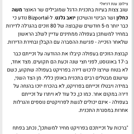
צילום: ענת דניאלי
שוב צצות בעיות בתכנית הדגל שמובילים שר האוצר
משה
כחלון
ושר הבינוי והשיכון
יואב גלנט
. ל-
Bizportal
נודע כי
כבר יותר מ-5 חודשים שקבוצה של 80 זוכים בהגרלה לדירות
במחיר למשתכן בעפולה ממתינים עדיין לשלב הראשון
שלאחר הזכייה - פגישת ההסברה עם הקבלן ובחירת הדירות.
קבוצת הזוכים בעפולה קיבלו את ההודעה על זכייתם כבר
ב-17 באוגוסט, לפני חצי שנה וכעת הם תקועים. מצד אחד,
לא בטוח שירצו לרכוש דירה בפרויקט בעפולה שתקוע, כשם
שישנם מבטלים רבים בתכנית באופן כללי. מן הצד השני,
במידה ויבטלו זכייתם בפרויקט, לא בהכרח יזכו בהנחה על
דירה במקום אחר. כמו כן, כל עוד לא ויתרו על זכייתם
בעפולה - אינם יכולים לגשת לפרויקטים נוספים והגרלות
אחרות במסגרת התכנית.
"ברכות על זכייתכם בפרויקט מחיר למשתכן", נכתב בפתח