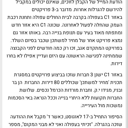
הודעת המייל של הקבלן לזוכים, שאינם יכולים במקביל
להירשם להגרלות אחרות. מדובר ב-3 פרויקטים
באזור C1 בעפולה בקרבה לבית החולים עפולה ותחנת רכבת
העמק שהחלה לפעול לאחרונה. שכונה C1 היא אזור חדש
ומתפתח מאוד בעיר עם תנופת בנייה רבה. באותו אזור גם
נמצא פרויקט אחר של מחיר למשתכן שכבר בסיום השלד.
בפרויקט המתקדם אגב, זכו רק כמה חודשים לפני הקבוצה
שממתינה לפגישה הראשונה עם היזם ועדיין אפילו לא בחרו
דירות.
באזור C1 ישנן 3 חברות שזכו בביצוע פרויקטים במסגרת
תכנית 'מחיר למשתכן' שכוללים 80 דירות. החברות הן בר
ובניו, מגידו י.ק. וחברת מורדות הכרמל נכסים. שלושת
החברות תקועות ללא היתרי בנייה וככל הנראה באי הסכמות
נמשכות מול העירייה.
הסיפור התחיל ב-17 לאוגוסט, כאשר ד' מקבל את ההודעה
שזכה בהגרלה. "זכיתי בעפולה ואני לא מבני המקום", מספר