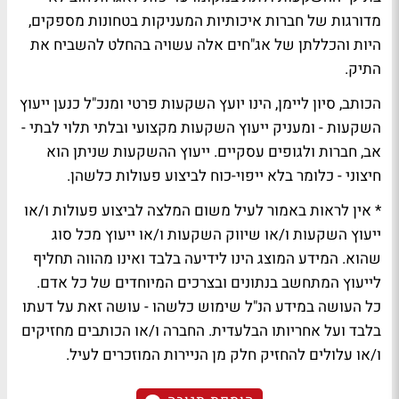
מדורגות של חברות איכותיות המעניקות בטחונות מספקים,
היות והכללתן של אג"חים אלה עשויה בהחלט להשביח את
התיק.
הכותב, סיון ליימן, הינו יועץ השקעות פרטי ומנכ"ל כנען ייעוץ
השקעות - ומעניק ייעוץ השקעות מקצועי ובלתי תלוי לבתי -
אב, חברות ולגופים עסקיים. ייעוץ ההשקעות שניתן הוא
חיצוני - כלומר בלא ייפוי-כוח לביצוע פעולות כלשהן.
* אין לראות באמור לעיל משום המלצה לביצוע פעולות ו/או
ייעוץ השקעות ו/או שיווק השקעות ו/או ייעוץ מכל סוג
שהוא. המידע המוצג הינו לידיעה בלבד ואינו מהווה תחליף
לייעוץ המתחשב בנתונים ובצרכים המיוחדים של כל אדם.
כל העושה במידע הנ"ל שימוש כלשהו - עושה זאת על דעתו
בלבד ועל אחריותו הבלעדית. החברה ו/או הכותבים מחזיקים
ו/או עלולים להחזיק חלק מן הניירות המוזכרים לעיל.