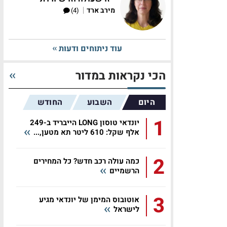
|
מירב ארד
(4)
עוד ניתוחים ודעות
הכי נקראות במדור
היום
השבוע
החודש
1
יונדאי טוסון LONG הייבריד ב-249
אלף שקל: 610 ליטר תא מטען,...
2
כמה עולה רכב חדש? כל המחירים
הרשמיים
3
אוטובוס המימן של יונדאי מגיע
לישראל