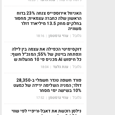
האניוול אירוספייס צנחה 23% בדוח
הראשון שלה כחברה עצמאית; מחסור
בחלקים מחק 13.5 מיליארד דולר
משוויה
גלובל
עוזי גרסטמן
18:16
|
|
דוקסימיטי הכפילה את עצמה בין לילה
ונפתחה בזינוק של 55%; המנכ״ל חשף:
כל חיפוש AI מכניס פי 10 מהעלות ש
גלובל
ענת גלעד
18:04
|
|
פורד חשפה טנדר חשמלי ב-28,350
דולר; המניה השלימה ירידה של כמעט
10% בשישה ימי מסחר
גלובל
עוזי גרסטמן
17:52
|
|
נילסן רוכשת את דאבל-וריפיי לפי שווי