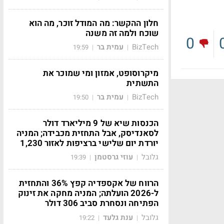
חלון ההקשר: מה המודל זוכר, מה הוא
שוכח ולמה זה משנה
0
BizTech
עמית בר
19:59
|
|
מיקרוסופט, אמזון ומי שמוכר את
התשתית
BizTech
עמית בר
19:50
|
|
הכנסות שיא של 9 מיליארד דולר
לסאנדיסק, אבל התחזית מכבידה; המניה
יורדת יום שלישי ברציפות לאזור 1,230
גלובל
עוזי גרסטמן
19:39
|
|
הרווח של אקספדיה קפץ 36% והתחזית
ל-2026 הועלתה; המניה מחקה את זינוק
הפתיחה ונסחרת סביב 306 דולר
גלובל
ענת גלעד
19:22
|
|