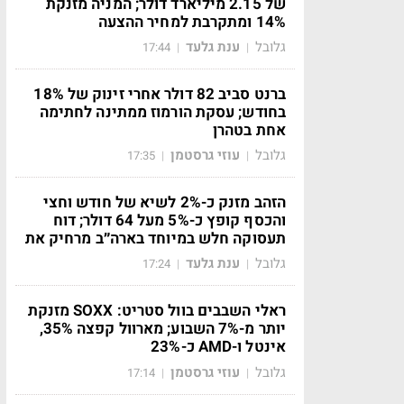
של 2.15 מיליארד דולר; המניה מזנקת
14% ומתקרבת למחיר ההצעה
גלובל
ענת גלעד
17:44
|
|
ברנט סביב 82 דולר אחרי זינוק של 18%
בחודש; עסקת הורמוז ממתינה לחתימה
אחת בטהרן
גלובל
עוזי גרסטמן
17:35
|
|
הזהב מזנק כ-2% לשיא של חודש וחצי
והכסף קופץ כ-5% מעל 64 דולר; דוח
תעסוקה חלש במיוחד בארה״ב מרחיק את
גלובל
ענת גלעד
17:24
|
|
ראלי השבבים בוול סטריט: SOXX מזנקת
יותר מ-7% השבוע; מארוול קפצה 35%,
אינטל ו-AMD כ-23%
גלובל
עוזי גרסטמן
17:14
|
|