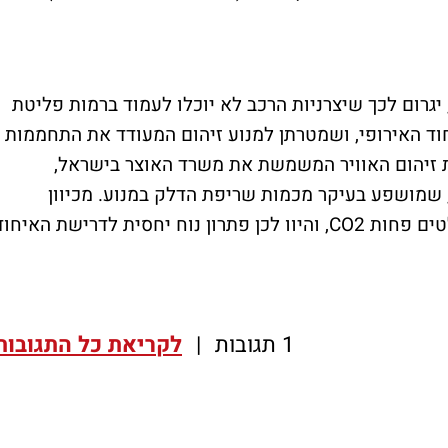
נזין, יגרום לכך שיצרניות הרכב לא יוכלו לעמוד ברמות פליטת
האיחוד האירופי, ושמטרתן למנוע זיהום המעודד את התחממות
סחת זיהום האוויר המשמשת את משרד האוצר בישראל,
אירופה התמקדו במשך שנים בפליטת CO2, שמושפע בעיקר מכמות שריפת הדלק במנוע. מכיוון
שמנועי דיזל צורכים לרוב פחות דלק, הם פולטים פחות CO2, והיוו לכן פתרון נוח יחסית לדרישת האיחו
1 תגובות
|
לקריאת כל התגובות