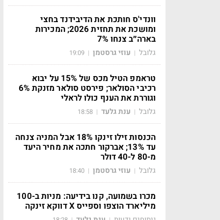
וונדי'ס חותכת את הדיבידנד בחצי
ומושכת את תחזית 2026; המכירות
בארה״ב צנחו 7%
גלובל
עוזי גרסטמן
19:09
|
|
טראמפ הטיל מכס של 15% על יבוא
רכיבי הסולאר; פירסט סולאר מזנקת 6%
וגוררת את הענף כולו לראלי
גלובל
ענת גלעד
18:58
|
|
הכנסות זילו זינקו 18% אבל המניה צנחה
עד 13%; אברקור חתכה את מחיר היעד
מ-80 ל-40 דולר
גלובל
עוזי גרסטמן
18:40
|
|
מכרו בשמועה, קנו בידיעה: מניות ב-100
מיליארד הוצפו וספייס X דווקא זינקה
ניתוחים ודעות
ענת גלעד
18:28
|
|