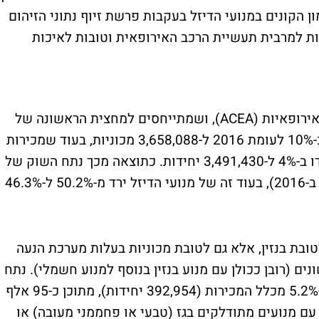
ן הקונים במנועי הדיזל בעקבות פרשת זיוף נתוני הזיהום
עות למרבית תעשיית הרכב האירופאית וטובות לאיכות
מנתונים שפרסמה התאחדות יצרניות הרכב האירופאיות (ACEA), ושמתייחסים למחצית הראשונה של
2017, עולה כי מכירות מכוניות בנזין זינקו בכ-10% לעומת 2016 ל-3,658,088 מכוניות, בעוד שמכירות
מכוניות המצוידות במנועים הצורכים סולר ירדו ב-4% ל-3,491,430 יחידות. כתוצאה מכך נתח השוק של
מנועי הבנזין עומד על 48.5% (לעומת 45.8% ב-2016), בעוד זה של מנועי הדיזל ירד מ-50.2% ל-46.3%
ובת בנזין, אלא גם לטובת מכוניות בעלות מערכת הנעה
ים (רובן ככולן עם מנוע בנזין בנוסף למנוע חשמלי). נתח
השוק של מכוניות אלו זינק ביבשת ב-35% ל-5.2% מכלל המכירות (392,954 יחידות), מתוכן כ-95 אלף
ברידיות והיתר עם מנועים מתודלקים בגז (טבעי או פחממני מעובה) או