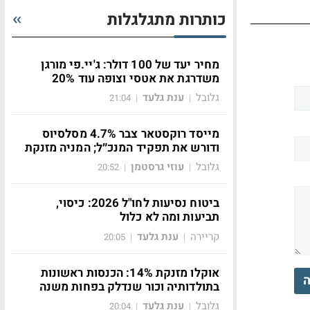
כותרות מתגלגלות
מחיר יעד של 100 דולר: ג'יי.פי מורגן
משדרגת את אטסי וצופה עוד 20%
גלובל
ענת גלעד
21:04
|
|
מייסד רוקסטאר צבר 4.7% מסלסיוס
ודורש את תפקיד המנכ״ל; המניה מזנקת
גלובל
עוזי גרסטמן
20:52
|
|
ביטוח נסיעות לחו"ל 2026: כיסוי,
תביעות ומה לא כלול
קריירה
ענת גלעד
20:05
|
|
אוקלו מזנקת 14%: הכנסות ראשונות
ה
בתולדותיה וכור שנדלק בפחות משנה
גלובל
ענת גלעד
20:04
|
|