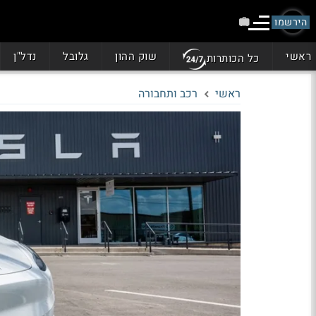
הירשמו
ראשי
שוק ההון
גלובל
נדל"ן
כל הכותרות
ראשי
רכב ותחבורה