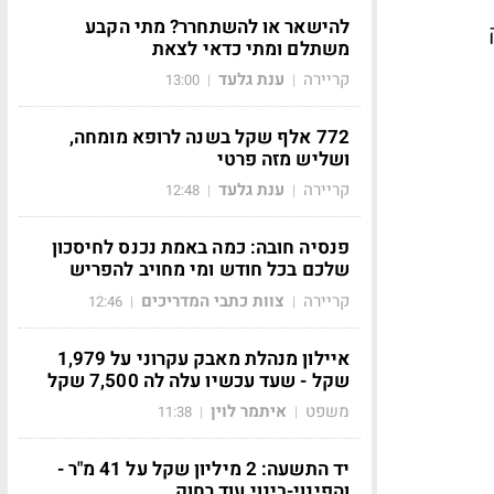
להישאר או להשתחרר? מתי הקבע
משתלם ומתי כדאי לצאת
קריירה
ענת גלעד
13:00
|
|
772 אלף שקל בשנה לרופא מומחה,
ושליש מזה פרטי
קריירה
ענת גלעד
12:48
|
|
פנסיה חובה: כמה באמת נכנס לחיסכון
שלכם בכל חודש ומי מחויב להפריש
קריירה
צוות כתבי המדריכים
12:46
|
|
איילון מנהלת מאבק עקרוני על 1,979
שקל - שעד עכשיו עלה לה 7,500 שקל
משפט
איתמר לוין
11:38
|
|
יד התשעה: 2 מיליון שקל על 41 מ"ר -
והפינוי-בינוי עוד רחוק