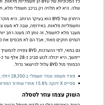
כל המכוניות של BYD הן חשמל
שלה. היא לא תלויה רק ברכב חשמלי מלא, ול
היתרון של BYD הוא בעיקר הרוחב. 
וחשמליות מלאות. באירופה, שבה לא מעט צרכ
דגמים חזקים מאוד, אבל הם לא מכסים את כ
גם במאי, לפי ההערכות
הכמותי מול BYD עלול להישאר גדול.
פורד חשפה טנדר חשמלי ב-28,350 דולר; המניה השלימה ירידה של כמעט 10% בשישה ימי מסחר
ספייס X זינקה 15.8% אחרי שחרור המניות; הנאסד״ק זינק השבוע ב-5%
השוק עצמו עוזר לטסלה
השוק האירופי כולו נע לכיוון חשמל והנעה מ