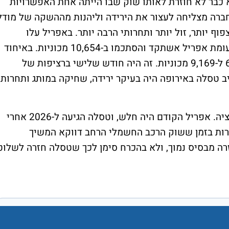
 כבר לא חוזרת לאותו שוק שבו הייתה אחת האפשרויות
ברה מצליחה לעצור את הירידה וליהנות מההשקה של מודל
וף יותר, זול יותר ותחרותי הרבה יותר. באפריל עלו
רישומי הרכב של טסלה באירופה ב-46.5% לעומת אפריל אשתקד והסתכמו ב-10,654 מכוניות. באיחוד
האירופי בלבד נרשמה קפיצה של יותר מ-67% ל-9,169 מכוניות. זה היה חודש שלישי ברציפות של
 טסלה באירופה היה בעיקר ירידה, שחיקה במותג ותחרות
ועדיין, צריך לשים את העלייה הזאת בפרופורציה. אפריל הקודם היה חלש, וטסלה הגיעה ל-2026 אחרי
רות בזמן ששוק הרכב החשמלי הרחב דווקא המשיך
ה מבסיס נמוך, ולא בהכרח סימן לכך שטסלה חזרה לשלוט