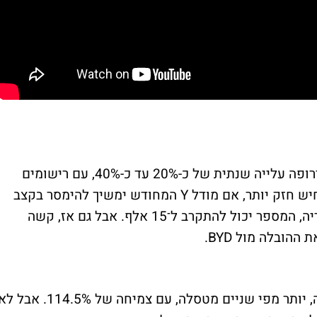
לכן תרחיש סביר למאי הוא שטסלה תציג באירופה עלייה שנתית של כ-20% עד כ-40%, עם רישומים
באזור כ-11 אלף עד כ-14 אלף מכוניות. בתרחיש חזק יותר, אם מודל Y המחודש ימשיך להימסר בקצב
גבוה במדינות כמו גרמניה, צרפת, הולנד ושוודיה, המספר יכול להתקרב ל־15 אלף. אבל גם אז, קשה
הובלה מול BYD.
BYD רשמה באפריל 27,008 מסירות באירופה, יותר מפי שניים מטסלה, עם צמיחה של 114.5%. אבל