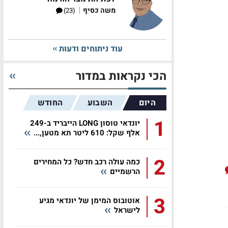
|
משה כסיף
(23)
עוד ניתוחים ודעות
הכי נקראות במדור
היום
השבוע
החודש
1
ש
יונדאי טוסון LONG הייבריד ב-249
אלף שקל: 610 ליטר תא מטען,...
2
כמה עולה רכב חדש? כל המחירים
הרשמיים
3
אוטובוס המימן של יונדאי מגיע
לישראל