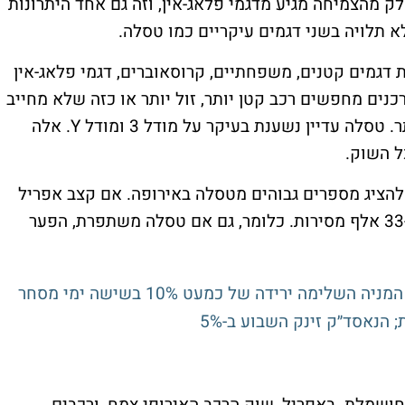
יות מלאות. חלק מהצמיחה מגיע מדגמי פלאג-אין, וזה גם אחד היתרונות
א תלויה בשני דגמים עיקריים כמו טסלה.
היא מוכרת דגמים קטנים, משפחתיים, קרוסאוברים, דגמי פלאג-אין
נים מחפשים רכב קטן יותר, זול יותר או כזה שלא מחייב
מעבר מלא לחשמל, זה נותן לה מענה רחב יותר. טסלה עדיין נשענת בעיקר על מודל 3 ומודל Y. אלה
ל השוק.
, BYD צפויה להמשיך להציג מספרים גבוהים מטסלה באירופה. אם קצב אפריל
יימשך, היא יכולה לנוע סביב כ-28 אלף עד כ-33 אלף מסירות. כלומר, גם אם טסלה משתפרת, הפער
חושמלת. באפריל, שוק הרכב האירופי צמח, ורכבים