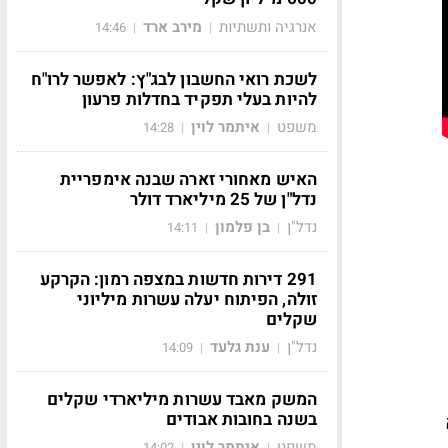
אנרגיה ותשתיות
מירב ארד
14:46
|
|
לשכת רואי החשבון לבג"ץ: לאפשר לרו"ח
להיות בעלי תפקיד בחדלות פרעון
משפט
איתמר לוין
14:28
|
|
האיש מאחורי זארה שבנה אימפריית
נדל"ן של 25 מיליארד דולר
נדל"ן
בן פלמון
14:11
|
|
291 דירות חדשות במצפה רמון: הקרקע
זולה, הפיתוח יעלה עשרות מיליוני
שקלים
נדל"ן
ענת גלעד
14:09
|
|
המשק מאבד עשרות מיליארדי שקלים
בשנה בחובות אבודים
 לא
משפט
איתמר לוין
14:02
|
|