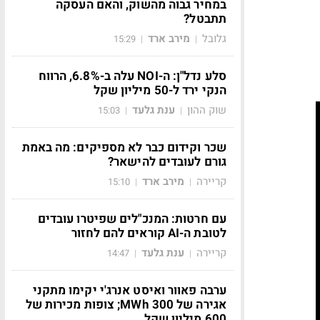
במחיר גבוה מהשוק, והאם העסקה
תתבטל?
גלובל
מירב ארד
15:29
|
|
סלע נדל"ן: ה-NOI עלה ב-6.8%, הרווח
הנקי ירד ל-50 מיליון שקל
שוק ההון
ענת גלעד
15:03
|
|
שכר וקידום כבר לא מספיקים: מה באמת
גורם לעובדים להישאר?
קריירה
מירב ארד
15:10
|
|
עם חרטות: המנכ"לים שפיטרו עובדים
לטובת ה-AI קוראים להם לחזור
קריירה
ענת גלעד
14:47
|
|
ערבה פאוור ואיסט אנרג'י יקימו מתקני
אגירה של 300 MWh; צופות מכירות של
600 מיליון שקל