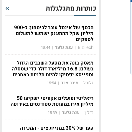
כותרות מתגלגלות
הכסף של אינטל עובר לביטחון: כ-900
מיליון שקל מהמענק ישמשו לתשלום
לספקים
BizTech
ענת גלעד
15:44
|
|
מאסק בונה את מפעל השבבים הגדול
בעולם: 16.8 מיליארד דולר כדי שטסלה
וספייסX יפסיקו להיות תלויות באחרים
גלובל
מירב ארד
15:54
|
|
ריאליטי ופועלים אקוויטי ישקיעו 50
מיליון אירו במעונות סטודנטים באירופה
נדל"ן
ענת גלעד
15:39
|
|
פער של 30% במניית צים - המכירה