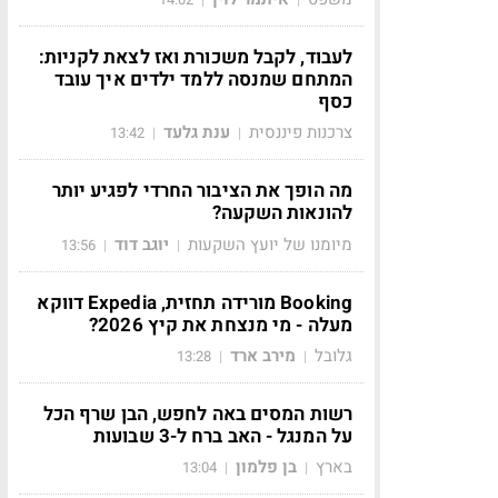
לעבוד, לקבל משכורת ואז לצאת לקניות:
המתחם שמנסה ללמד ילדים איך עובד
כסף
צרכנות פיננסית
ענת גלעד
13:42
|
|
מה הופך את הציבור החרדי לפגיע יותר
להונאות השקעה?
מיומנו של יועץ השקעות
יוגב דוד
13:56
|
|
Booking מורידה תחזית, Expedia דווקא
מעלה - מי מנצחת את קיץ 2026?
גלובל
מירב ארד
13:28
|
|
רשות המסים באה לחפש, הבן שרף הכל
על המנגל - האב ברח ל-3 שבועות
בארץ
בן פלמון
13:04
|
|