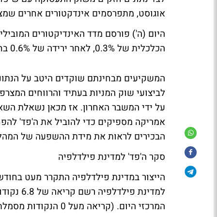
אוגוסט, מתפרסמים אינדקטורים אחרים שמצב
היום (ה') פורסם מדד האינדיקטורים המוביל
הכלכלית של 0.3%, לאחר ירידה של 0.6% בחודש אוגוסט.
המשקיעים מבחינתם שוקדים היטב על הנתוני
לביצועי שוק המניות בעתיד והרווחים המצרפיי
על ידי המשבר האחרון. אז מכאן נשאלת השא
אמריקה מספיקים כדי להוביל את ה'פד' להפח
הבכירים לראות את מידת ההשפעה של המהלך
סקר ה'פד' למדינת פילדלפיה
הייצור במדינת פילדלפיה התקרר מעט בחודש 
המרכזי היום. (קריאה מעל 0 הנקודות מסמלת על התרחבות בקצב הייצור).