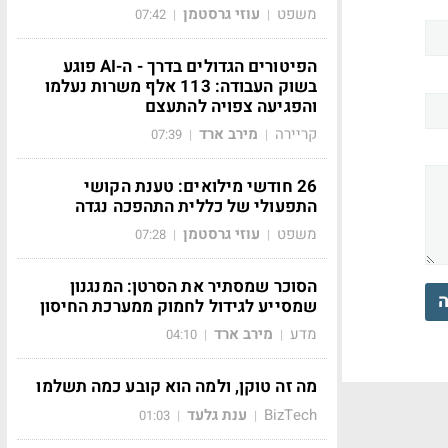
משפט
עוזי גרסטמן
07:42
|
|
הפיטורים הגדולים בדרך - ה-AI פוגע
בשוק העבודה: 113 אלף משרות נעלמו
והפגיעה צפויה להתעצם
קריירה
מירב ארד
07:39
|
|
26 חודשי מילואים: טענת הקושי
התפעולי של כללית התהפכה נגדה
משפט
עוזי גרסטמן
07:28
|
|
הסוכר שמסתיר את הסרטן: המנגנון
ה
שמסייע לגידול לחמוק ממערכת החיסון
מדע
מירב ארד
04:10
|
|
מה זה טוקן, ולמה הוא קובע כמה תשלמו
BizTech
ענת גלעד
01:03
|
|