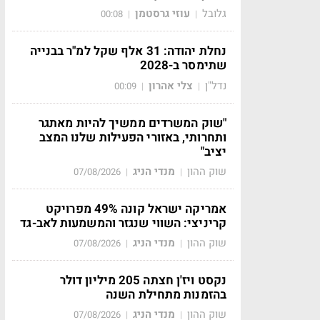
גלובל
עוזי גרסטמן
00:08
|
|
נחלת יהודה: 31 אלף שקל למ"ר בבנייה
שתימסר ב-2028
נדל"ן
צלי אהרון
00:09
|
|
"שוק המשרדים ממשיך להיות מאתגר
ותחרותי, באזורי הפעילות שלנו המצב
יציב"
שוק ההון
מנדי הניג
07/08/2026
|
|
אמריקה ישראל קונה 49% מפרויקט
קריניצי: השווי שנגזר והמשמעות לאב-גד
שוק ההון
מנדי הניג
07/08/2026
|
|
נקסט ויז'ן חצתה 205 מיליון דולר
בהזמנות מתחילת השנה
שוק ההון
מנדי הניג
07/08/2026
|
|