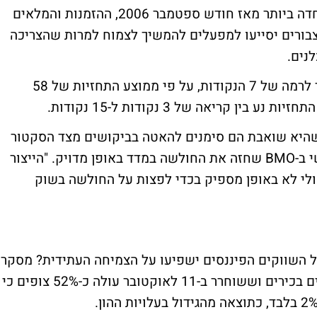
הד"וח מראה כי המכירות רשמו את הירידה החדה ביותר מאז חודש ספטמבר 2006, ההזמנות והמלאים
מצבורים יסייעו למפעלים להמשיך לצמוח למרות שהצריכה
נים.
הכלכלנים חזו כי האינדקס של פילדלפיה ירד לרמה של 7 הנקודות, על פי ממוצע התחזיות של 58
ן קריאה של 3 נקודות ל-15 נקודות.
שהיא שואבת הם סימנים להאטה בביקושים מצד הסקטור
העסקי, אמר Michael Gregory, אנליסט ראשי ב-BMO שחזה את החולשה במדד באופן מדויק. "הייצור
ולי לא באופן מספיק בכדי לפצות על החולשה בשוק
 השווקים הפיננסים ישפיעו על הצמיחה העתידית? מסקר
של ה- Business Councilשכלל מספר מנהלים בכירים וששוחרר ב-11 לאוקטובר עולה כ-52% צופים כי