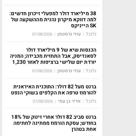
38 מיליארד דולר למפעלי זיכרון חדשים:
למה דווקא מיקרון נהנית מההשקעה של
SK הייניקס
גלובל
עוזי גרסטמן
07/08/2026
|
|
הכנסות שיא של 9 מיליארד דולר
לסאנדיסק, אבל התחזית מכבידה; המניה
יורדת יום שלישי ברציפות לאזור 1,230
גלובל
עוזי גרסטמן
07/08/2026
|
|
ברנט מעל 82 דולר: התוכנית האיראנית
להורמוז טרפה את הקלפים בשוקי הנפט
גלובל
אדיר בן עמי
07/08/2026
|
|
ברנט סביב 82 דולר אחרי זינוק של 18%
בחודש; עסקת הורמוז ממתינה לחתימה
אחת בטהרן