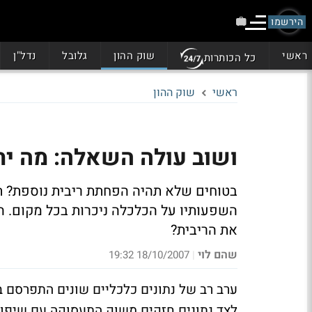
הירשמו
ראשי
שוק ההון
גלובל
נדל"ן
כל הכותרות
ראשי
שוק ההון
ושוב עולה השאלה: מה יחליט ה'פד'
בטוחים שלא תהיה הפחתת ריבית נוספת? 
השפעותיו על הכלכלה ניכרות בכל מקום. ה
את הריבית?
שהם לוי
18/10/2007 19:32
|
ערב רב של נתונים כלכליים שונים התפרסם ב
לצד נתונים חזקים משוק התעסוקה עם שיפור