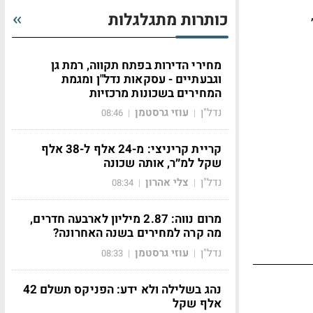
ת למיתון מאשר מהאינפלציה, אמר Rockwell Collins מנכ"ל Clayton Jones,
כותרות מתגלגלות
מחירי הדירות בפתח תקווה, רמת גן
וגבעתיים - עסקאות נדל"ן ומגמת
המחירים בשכונות מרכזיות
נדל"ן
עוזי גרסטמן
08:46
|
|
קריית קריניצי: מ-24 אלף ל-38 אלף
שקל למ״ר, אותה שכונה
נדל"ן
צלי אהרון
08:34
|
|
מרום נווה: 2.87 מיליון לארבעה חדרים,
מה קרה למחירים בשנה האחרונה?
נדל"ן
עוזי גרסטמן
08:33
|
|
נהג בשלילה ולא ידע: הפניקס תשלם 42
אלף שקל