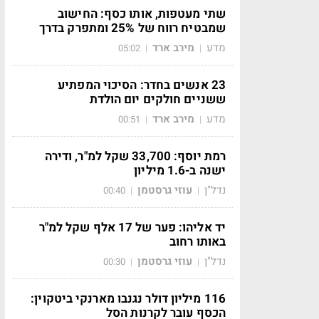
שתי מעטפות, אותו כסף: החישוב
שמבטיח רווח של 25% ומתפרק בדרך
מדע
מירב ארד
05:02
|
|
23 אנשים בחדר: הסיכוי המפתיע
ששניים חולקים יום הולדת
מדע
מירב ארד
00:51
|
|
רמת יוסף: 33,700 שקל למ"ר, ודירה
ישנה ב-1.6 מיליון
נדל"ן
עוזי גרסטמן
00:40
|
|
יד אליהו: פער של 17 אלף שקל למ"ר
באותו רחוב
נדל"ן
עוזי גרסטמן
00:30
|
|
116 מיליון דולר נגנבו מארנקי ביטקוין:
הכסף עובר לקרנות הסל