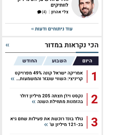
לוותיקים
|
צלי אהרון
(4)
עוד ניתוחים ודעות
הכי נקראות במדור
היום
השבוע
החודש
1
אמריקה ישראל קונה 49% מפרויקט
קריניצי: השווי שנגזר והמשמעות...
2
נקסט ויז'ן חצתה 205 מיליון דולר
בהזמנות מתחילת השנה
3
גולד בונד רוכשת את פעילות שחם גיא
בכ-121 מיליון ש'