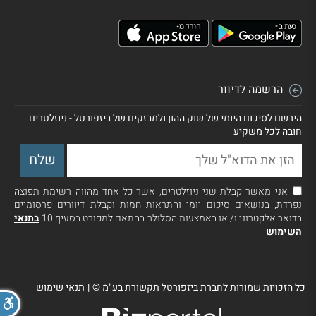
הרשמה לדיוור
הירשם לסיכום היומי של שוק ההון ולמבזקים של ביזפורטל - ניוזלטרים
חובה לכל משקיע
אני מאשר קבלת שני ניוזלטרים, אשר כל אחד מהווה רשימת תפוצה
נפרדת, בנושאים סיכום יומי והתראות חמות וקבלת דיוורים פרסומיים
בדואר אלקטרוני ו/ או באמצעות הסלולר בהתאם למפורט בסעיף 10
בתנאי
השימוש
כל הזכויות שמורות לחברת ביזפורטל תקשורת בע"מ ©
|
תנאי שימוש