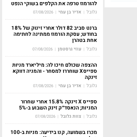
להורמוז טרפה את הקלפים בשוקי הנפט
גלובל
אדיר בן עמי
07/08/2026
|
|
ברנט סביב 82 דולר אחרי זינוק של 18%
בחודש; עסקת הורמוז ממתינה לחתימה
אחת בטהרן
גלובל
עוזי גרסטמן
07/08/2026
|
|
ההצפה שכולם חיכו לה: מיליארד מניות
ספייסX שוחררו למסחר - והמניה דווקא
זינקה
גלובל
אדיר בן עמי
07/08/2026
|
|
ספייס X זינקה 15.8% אחרי שחרור
המניות; הנאסד״ק זינק השבוע ב-5%
גלובל
צוות גלובל
07/08/2026
|
|
מכרו בשמועה, קנו בידיעה: מניות ב-100