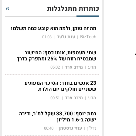
כותרות מתגלגלות
מה זה טוקן, ולמה הוא קובע כמה תשלמו
BizTech
ענת גלעד
01:03
|
|
שתי מעטפות, אותו כסף: החישוב
שמבטיח רווח של 25% ומתפרק בדרך
מדע
מירב ארד
05:02
|
|
23 אנשים בחדר: הסיכוי המפתיע
ששניים חולקים יום הולדת
מדע
מירב ארד
00:51
|
|
רמת יוסף: 33,700 שקל למ"ר, ודירה
ישנה ב-1.6 מיליון
נדל"ן
עוזי גרסטמן
00:40
|
|