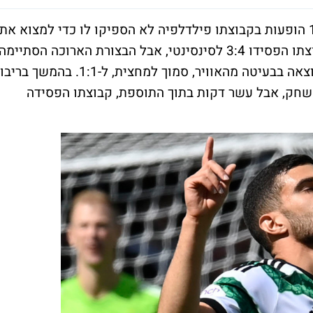
תאי בריבו לא כבש כבר זמן רב. ליתר דיוק, 10 הופעות בקבוצתו פילדלפיה לא הספיקו לו כדי למצוא את
הרשת. הלילה (בין רביעי לחמישי) בריבו וקבוצתו הפסידו 3:4 לסינסינטי, אבל הבצורת הארוכה הסתיימה
והוא כבש צמד. זה קרה כאשר השווה את התוצאה בבעיטה מהאוויר, סמוך למחצית, ל-1:1. בהמשך בריבו
חק, אבל עשר דקות בתוך התוספת, קבוצתו הפסידה