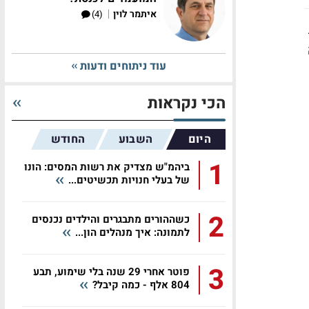
|
איתמר לוין
(4)
עוד ניתוחים ודעות
הכי נקראות
היום
השבוע
החודש
1
ביהמ"ש מצדיק את רשות המסים: הונו
של בעלי חנויות תכשיטים...
2
כשההורים מתבגרים והילדים נכנסים
לתמונה: איך מנהלים הון...
3
פוטר אחרי 29 שנה בלי שימוע, תבע
804 אלף - כמה קיבל?