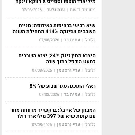
מיליארד הוצפו וספייס X דווקא זינקה
ניתוחים ודעות
ענת גלעד
07/08/2026
|
|
שיא רביעי ברציפות באירופה: מניית
השבבים שזינקה 414% מתחילת השנה
גלובל
עמית בר
07/08/2026
|
|
היצוא מסין זינק 24%; יצוא השבבים
כמעט הוכפל בתוך שנה
גלובל
עוזי גרסטמן
07/08/2026
|
|
ראלי התוכנה סגר שבוע של 8%
גלובל
עמית בר
07/08/2026
|
|
המבחן של אייבל: ברקשייר מדווחת מחר
עם קופת שיא של 397 מיליארד דולר
גלובל
עוזי גרסטמן
07/08/2026
|
|