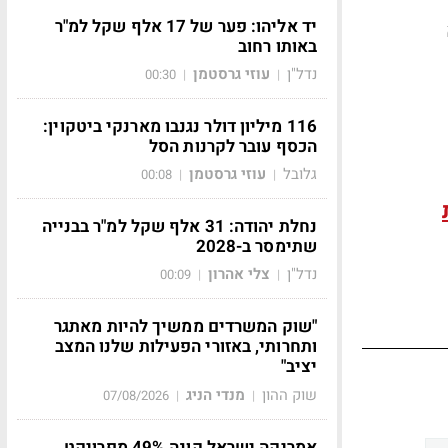
יד אליהו: פער של 17 אלף שקל למ"ר
באותו רחוב
נדל"ן
עוזי גרסטמן
00:30
|
|
116 מיליון דולר נגנבו מארנקי ביטקוין:
הכסף עובר לקרנות הסל
גלובל
עוזי גרסטמן
00:08
|
|
נחלת יהודה: 31 אלף שקל למ"ר בבנייה
שתימסר ב-2028
נדל"ן
צלי אהרון
00:09
|
|
"שוק המשרדים ממשיך להיות מאתגר
ותחרותי, באזורי הפעילות שלנו המצב
יציב"
שוק ההון
מנדי הניג
07/08/2026
|
|
אמריקה ישראל קונה 49% מפרויקט