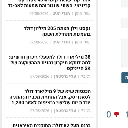
קריניצי: השווי שנגזר והמשמעות לאב-גד
שוק ההון
מנדי הניג
07/08/2026
|
|
נקסט ויז'ן חצתה 205 מיליון דולר
בהזמנות מתחילת השנה
שוק ההון
מנדי הניג
07/08/2026
|
|
38 מיליארד דולר למפעלי זיכרון חדשים:
למה דווקא מיקרון נהנית מההשקעה של
SK הייניקס
גלובל
עוזי גרסטמן
ה
07/08/2026
|
|
הכנסות שיא של 9 מיליארד דולר
לסאנדיסק, אבל התחזית מכבידה; המניה
יורדת יום שלישי ברציפות לאזור 1,230
גלובל
עוזי גרסטמן
07/08/2026
|
|
0
ברנט מעל 82 דולר: התוכנית האיראנית