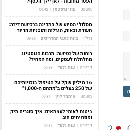
הפטר מחובות - לאן יילך הכסף?
משפט
עוזי גרסטמן
09:42
|
|
מסלולי הסיוע של המדינה ברכישת דירה:
תעודת זכאות, הגרלות ותוכניות הדיור
נדל"ן
צוות כתבי המדריכים
09:39
|
|
רוחות של נטישה: תרבות הגוסטינג
מחלחלת לעסקים, ומה המחיר?
קריירה
ענת גלעד
09:38
|
|
16 מיליון שקל על הטיפול בזכויותיהם
של 250 בעלים ב"מתחם ה-1,000"
ה
משפט
איתמר לוין
09:37
|
|
ביטוח לאומי לעצמאים: איך סוגרים תיק
ומפחיתים חוב
קריירה
ענת גלעד
2
09:36
|
|