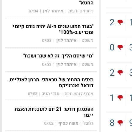
החטא"
ניתוחים ודעות
איתמר לוין
07:34
|
|
2
"בעוד חמש שנים ה-AI יהיה גורם קיומי
ומכריע ב-100%"
משפט
איתמר לוין
07:33
|
|
0
"מי שיוזם הליך, זה לא שגר ושכח"
משפט
איתמר לוין
07:33
|
|
2
רצפת המחיר של טראמפ: מבחן לאנלייט,
דוראל ואנרג׳יקס
אנרגיה ותשתיות
מנדי הניג
07:03
|
|
1
הפנטגון דורש: 21 יום לתוכניות האצת
ייצור
8
גלובל
משה כסיף
07:02
|
|