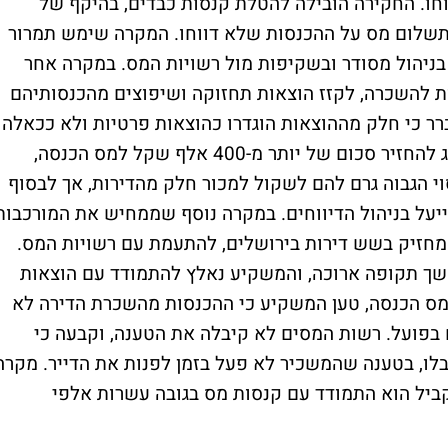
ו. החקירה הובילה להטלת קנסות כבדים, בהיקף של
תשלום מס על ההכנסות שלא דווחו. המקרה שימש תמרור
בניהול מסודר ובשקיפות מול רשויות המס. במקרה אחר
רות להשכרה, לקזז הוצאות תחזוקה ושיפוצים מהכנסותיהם
ר כי חלק מההוצאות הוגדרו כהוצאות פרטיות ולא ככאלה
הקשורות לנכסים. בעקבות כך, נדרשו בני הזוג להחזיר סכום של יותר מ-400 אלף שקל למס הכנסה,
סוי הגבוה גרם להם לשקול למכור חלק מהדירות, אך לבסוף
יעל בניהול הדיווחים. במקרה נוסף שממחיש את המורכבות
מחזיק בשש דירות בירושלים, להתעמת עם רשויות המס.
שך תקופה ארוכה, והמשקיע נאלץ להתמודד עם הוצאות
מס הכנסה, טען המשקיע כי ההכנסות מהשכרת הדירה לא
ם בפועל. רשות המסים לא קיבלה את הטענה, וקבעה כי
ו, בטענה שהמשכיר לא פעל בזמן לפנות את הדייר. מקרה
ביל הוא התמודד עם קנסות מס בגובה עשרות אלפי