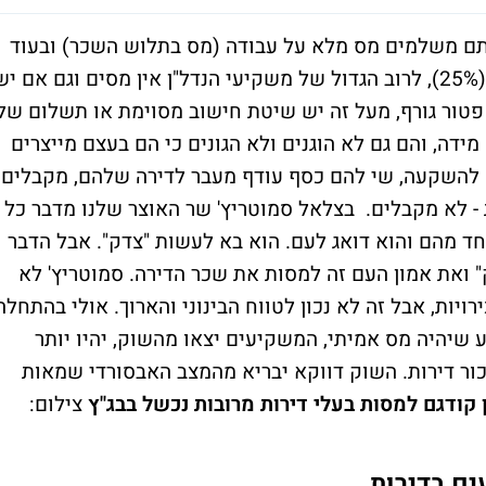
אתם משלמים מס מלא על עבודה (מס בתלוש השכר) ובעוד
שאתם משלמים מס מלא על רווחים בבורסה (25%), לרוב הגדול של משקיעי הנדל"ן אין מסים וגם אם י
כום של כ-5,650 שקלים יש פטור גורף, מעל זה יש שיטת חישוב מסוימת או תשלום של
 מידה, והם גם לא הוגנים ולא הגונים כי הם בעצם מייצרים
רה להשקעה, שי להם כסף עודף מעבר לדירה שלהם, מקבלים
- לא מקבלים. בצלאל סמוטריץ' שר האוצר שלנו מדבר כל
ד מהם והוא דואג לעם. הוא בא לעשות "צדק". אבל הדבר
 ואת אמון העם זה למסות את שכר הדירה. סמוטריץ' לא
ויות, אבל זה לא נכון לטווח הבינוני והארוך. אולי בהתחלה
ע שיהיה מס אמיתי, המשקיעים יצאו מהשוק, יהיו יותר
ור דירות. השוק דווקא יבריא מהמצב האבסורדי שמאות
ן קודגם למסות בעלי דירות מרובות נכשל בבג"ץ
צילום:
ם בדירות