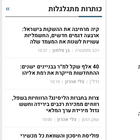
כותרות מתגלגלות
קיה מרחיבה את ההשקות בישראל:
ארבעה דגמים חדשים, החשמליות
עשויות לשנות את המעמד שלה
רכב ותחבורה
בן פלמון
10:37
|
|
40 אלף שקל למ״ר בבניינים ישנים:
ההתחדשות מייקרת את רמת אליהו
נדל"ן
צלי אהרון
10:19
|
|
צרות בחברות הליסינג? הרווחיות בשפל,
רווחים ממכירת רכבים בירידה וחשש
גדול מירידת ערך המלאי
שוק ההון
צלי אהרון
10:00
|
|
פוליסת חיסכון והשוואת כל מכשירי