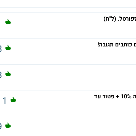
פורטל. (ל"ת)
1
כותבים תגובה!
3
3
11
9