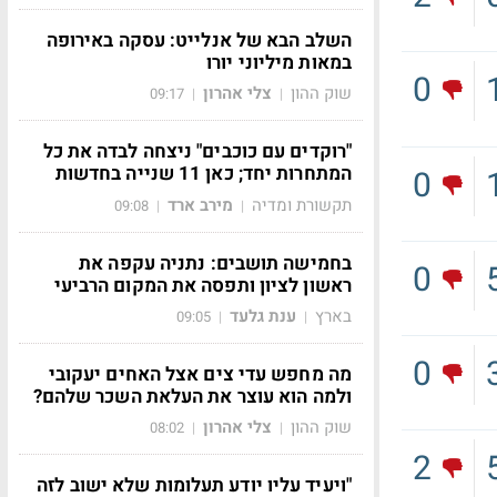
השלב הבא של אנלייט: עסקה באירופה
במאות מיליוני יורו
0
שוק ההון
צלי אהרון
09:17
|
|
"רוקדים עם כוכבים" ניצחה לבדה את כל
המתחרות יחד; כאן 11 שנייה בחדשות
0
תקשורת ומדיה
מירב ארד
09:08
|
|
בחמישה תושבים: נתניה עקפה את
0
ראשון לציון ותפסה את המקום הרביעי
בארץ
ענת גלעד
09:05
|
|
0
מה מחפש עדי צים אצל האחים יעקובי
ולמה הוא עוצר את העלאת השכר שלהם?
שוק ההון
צלי אהרון
08:02
|
|
2
"ויעיד עליו יודע תעלומות שלא ישוב לזה