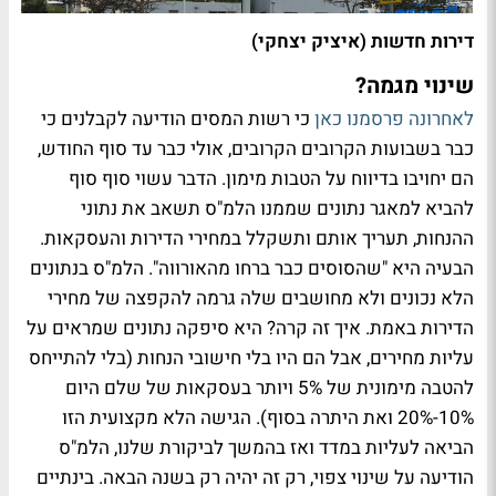
דירות חדשות (איציק יצחקי)
שינוי מגמה?
לאחרונה פרסמנו כאן
כי רשות המסים הודיעה לקבלנים כי
כבר בשבועות הקרובים הקרובים, אולי כבר עד סוף החודש,
הם יחויבו בדיווח על הטבות מימון. הדבר עשוי סוף סוף
להביא למאגר נתונים שממנו הלמ"ס תשאב את נתוני
ההנחות, תעריך אותם ותשקלל במחירי הדירות והעסקאות.
הבעיה היא "שהסוסים כבר ברחו מהאורווה". הלמ"ס בנתונים
הלא נכונים ולא מחושבים שלה גרמה להקפצה של מחירי
הדירות באמת. איך זה קרה? היא סיפקה נתונים שמראים על
עליות מחירים, אבל הם היו בלי חישובי הנחות (בלי להתייחס
להטבה מימונית של 5% ויותר בעסקאות של שלם היום
10%-20% ואת היתרה בסוף). הגישה הלא מקצועית הזו
הביאה לעליות במדד ואז בהמשך לביקורת שלנו, הלמ"ס
הודיעה על שינוי צפוי, רק זה יהיה רק בשנה הבאה. בינתיים