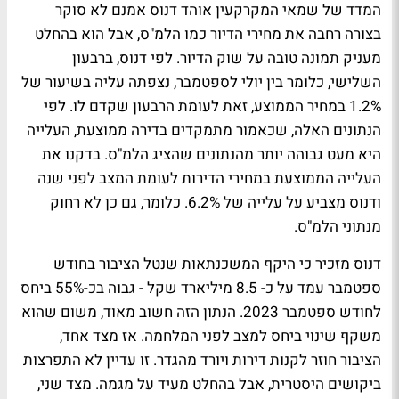
המדד של שמאי המקרקעין אוהד דנוס אמנם לא סוקר
בצורה רחבה את מחירי הדיור כמו הלמ"ס, אבל הוא בהחלט
מעניק תמונה טובה על שוק הדיור. לפי דנוס, ברבעון
השלישי, כלומר בין יולי לספטמבר, נצפתה עליה בשיעור של
1.2% במחיר הממוצע, זאת לעומת הרבעון שקדם לו. לפי
הנתונים האלה, שכאמור מתמקדים בדירה ממוצעת, העלייה
היא מעט גבוהה יותר מהנתונים שהציג הלמ"ס. בדקנו את
העלייה הממוצעת במחירי הדירות לעומת המצב לפני שנה
ודנוס מצביע על עלייה של 6.2%. כלומר, גם כן לא רחוק
מנתוני הלמ"ס.
דנוס מזכיר כי היקף המשכנתאות שנטל הציבור בחודש
ספטמבר עמד על כ- 8.5 מיליארד שקל - גבוה בכ-55% ביחס
לחודש ספטמבר 2023. הנתון הזה חשוב מאוד, משום שהוא
משקף שינוי ביחס למצב לפני המלחמה. אז מצד אחד,
הציבור חוזר לקנות דירות ויורד מהגדר. זו עדיין לא התפרצות
ביקושים היסטרית, אבל בהחלט מעיד על מגמה. מצד שני,