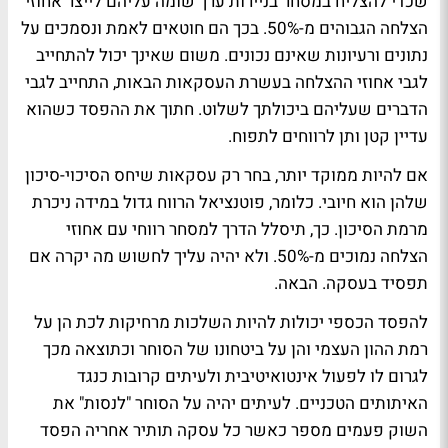
שכדי להצליח במסחר בניירות ערך שומה עליהם לייצר אחוזי
הצלחה הגבוהים מ-50%. בכך הם חוטאים לאמת ונסמכים על
נתונים ורעיונות שאינם נכונים. משום שאינך יכול להתחייב
לגבי אחוזי ההצלחה בעשרת העסקאות הבאות, התחייב לגבי
הדברים שעליהם ביכולתך לשלוט. חתוך את ההפסד כשהוא
עדיין קטן ותן לרווחים לתפוח.
אם להיות ממוקד יותר, בחר רק עסקאות שיחס הסיכוי-סיכון
שלהן הוא חיובי. כלומר, פוטנציאל הרווח גדול במידה ניכרת
מרמת הסיכון. כך, תיסלל הדרך למסחר רווחי עם אחוזי
הצלחה נמוכים מ-50%. ולא יהיה עליך לחשוש מה יקרה אם
תפסיד בעסקה. הבאה.
להפסד הכספי יכולות להיות השלכות מרחיקות לכת הן על
רמת ההון העצמי והן על ביטחונו של הסוחר וכתוצאה מכך
לגרום לו לפעול אינטואיטיבית ולעיתים קרובות כנגד
האיתותים הטכניים. לעיתים יהיה על הסוחר "לנסות" את
השוק פעמים מספר כאשר כל עסקה תותיר אחריה הפסד