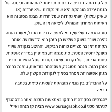
של קודמתה. הדרישה הבסיסית ביותר להתהוותה וכינונה של
מגמת ירידה מובהקת היא שתי נקודות שיא יורדות (או
שאינן עולות), ושתי נקודות שפל יורדות. מבנה מסוג זה הוא
האיתות האחרון והמוחלט ליציאה מן השוק.
סוג המגמה השלישי, הוא למעשה ברירת מחדל, אשר בהנחה
זהירה שורר בשוק כשליש מן הזמן הוא ה"דשדוש". אותה
תקופת זמן בה מצויים כוחות הביקוש וההיצע בנקודת שיווי
משקל יחסית וזמנית. סוג מגמה זה, מאופיין בסדרה אופקית,
פחות או יותר, של נקודות שיא ונקודות שפל המצויות סביב
אותן רמות. מגמה מסוג זה, משזוהתה בוודאות, טומנת בחובה
מגוון אפשרויות מסחר בסמוך לנקודות הקיצון שלה.
על ההבדלים בין מגמה מובהקת לשאינה כזאת, בכתבה
הבאה.
*הגרפים בסקירה זו הופקו באמצעות תוכנת ואתר בורסהגרף
לניתוח טכני www.bursagraph.co.il מבית קו מנחה ואייל