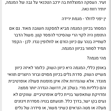
זעיר. העסקה המוצלחת בה ירכב הטכנאי על גבה של המגמה,
יותיר רווח נאה.
ין יפני לדולר - מגמת ירידה
המסחר בכיוון המגמה מביא למסקנה חשובה מאוד. גם אם
התזמון היה לקוי הרי שהסיכוי להפסד קטן. משול הדבר
לשחייה בנהר עם כיוון הזרם או לחלופין נגדו. לכן - הקפד
תמיד לסחור בכיוון המגמה.
מהי מגמה?
באופן כללי, המגמה היא כיוון השוק. כלומר לאיזה כיוון
משייט השוק. סדרת גלים בכיוון מסוים וברור היוצרים תוואי
מוגדר. אלא שהגדרות אלה אינן מזמנות פעולה אופרטיבית
והם כלליות מדי. בשלב זה, דרושה הגדרה יותר ממצה
ומדויקת שתאפשר בניית כלים אופרטיביים. שווקים לא
נעים בקו ישר, בדרך כלל. תנועתם בנויה מסדרת זיגזגים
מעלה או מטה הנראים כשיני משור, או סידרה של גלים