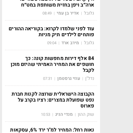
ארה״ב ויפן בחזית משותפת במט״ח
גלובל
אדיר בן עמי
08:49
|
|
עוד לפני שלמדו לקרוא: בקוריאה ההורים
פותחים לילדים תיק מניות
גלובל
מירב ארד
09:04
|
|
84 אלף דירות מחפשות קונה: כך
חושפים את המחיר האמיתי שהיזם מוכן
לקבל
נדל"ן
עוזי גרסטמן
07:31
|
|
הקבוצה הישראלית שרוצה לקנות חברת
נפט שפועלת במצרים: רציו בקרב על
פארוס
שוק ההון
מנדי הניג
10:53
|
|
נאות רחל: המחיר למ"ר ירד 6%, עסקאות