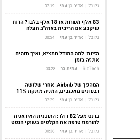
גלובל
אדיר בן עמי
07:19
|
|
83 אלף משרות או 18 אלף בלבד? הדוח
שיקבע אם הריבית בארה"ב תעלה
גלובל
אדיר בן עמי
00:34
|
|
הזיות: למה המודל ממציא, ואיך מזהים
את זה בזמן
BizTech
עמית בר
00:28
|
|
המהפך של Airbnb: אחרי שלושה
רבעונים מאכזבים, המניה מזנקת 11%
גלובל
אדיר בן עמי
07:29
|
|
ברנט מעל 82 דולר: התוכנית האיראנית
להורמוז טרפה את הקלפים בשוקי הנפט
גלובל
אדיר בן עמי
00:36
|
|