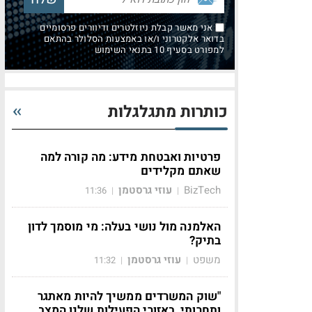
אני מאשר קבלת ניוזלטרים ודיוורים פרסומיים
בדואר אלקטרוני ו/או באמצעות הסלולר בהתאם
למפורט בסעיף 10 בתנאי השימוש
כותרות מתגלגלות
פרטיות ואבטחת מידע: מה קורה למה
שאתם מקלידים
BizTech
עוזי גרסטמן
11:36
|
|
האלמנה מול נושי בעלה: מי מוסמך לדון
בתיק?
משפט
עוזי גרסטמן
11:32
|
|
"שוק המשרדים ממשיך להיות מאתגר
ותחרותי, באזורי הפעילות שלנו המצב