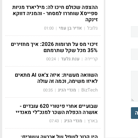
ההצפה שכולם חיכו לה: מיליארד מניות
ספייסX שוחררו למסחר - והמניה דווקא
זינקה
גלובל
אדיר בן עמי
01:00
|
|
זיכוי מס על תרומות 2026: איך מחזירים
35% מכל שקל שתרמתם
קריירה
ענת גלעד
00:24
|
|
השוואה מעשית: איזה צ'אט AI מתאים
לאיזו משימה, וכמה זה עולה
BizTech
מנדי הניג
00:35
|
|
שבועיים אחרי פיטורי 620 עובדים -
אושרה הכפלת השכר למנכ״לי מאנדיי
ה
בארץ
מנדי הניג
07:43
|
|
הין קרוב לשפל של ארבעה עשורים: