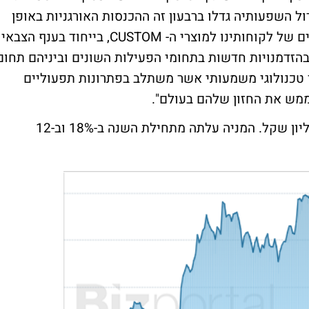
ולר, כך שבניטרול השפעותיה גדלו ברבעון זה ההכנסות האורגניות באופן
משמעותי. בתקופה האחרונה גוברים הביקושים של לקוחותינו למוצרי ה- CUSTOM, בייחוד בענף הצבאי
 בהזדמנויות חדשות בתחומי הפעילות השונים וביניהם תחום
 ערך טכנולוגי משמעותי אשר משתלב בפתרונות תפעוליים
ממש את החזון שלהם בעולם".
שווי השוק של הייפר גלובל עומד על 806 מיליון שקל. המניה עלתה מתחילת השנה ב-18% וב-12