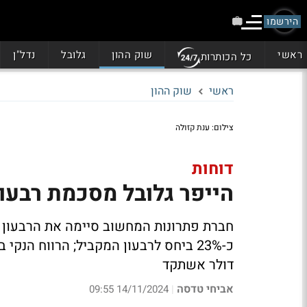
הירשמו
ראשי
שוק ההון
גלובל
נדל"ן
כל הכותרות
ראשי
שוק ההון
צילום: ענת קזולה
דוחות
הייפר גלובל מסכמת רבעון
דולר אשתקד
אביחי טדסה
14/11/2024 09:55
|