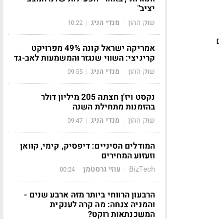
יציב"
שוק ההון
מנדי הניג
10:22
|
|
אמריקה ישראל קונה 49% מפרויקט
קריניצי: השווי שנגזר והמשמעות לאב-גד
שוק ההון
מנדי הניג
09:55
|
|
נקסט ויז'ן חצתה 205 מיליון דולר
בהזמנות מתחילת השנה
שוק ההון
מנדי הניג
09:47
|
|
המודלים הסיניים: דיפסיק, קימי, קוואן
וזעזוע המחירים
BizTech
עוזי גרסטמן
00:24
|
|
הרבעון הרווחי ביותר מזה ארבע שנים -
והמניה צנחה: מה קרה לענקית
המשכנתאות רוקט?