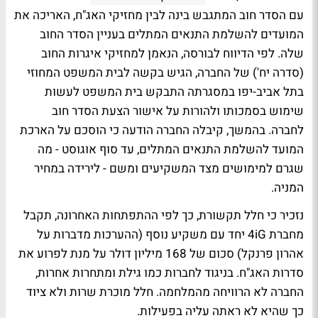
עם הסדר חוב המתגבש בינה לבין מחזיקי האג"ח, האריכה את
המועדים להשלמת התנאים המתלים בעניין הסדר החוב
שלה. לפי הדיווח לבורסה, הנאמן למחזיקי איגרות החוב
(סדרה יח') של החברה, הגיש בקשה לבית המשפט המחוזי
בתל אביב-יפו במסגרתה התבקש בית המשפט לעשות
שימוש בסמכותו ולהורות על אישור הצעת הסדר חוב
לחברה. בהמשך, קיבלה החברה הודעה כי הוסכם על הארכת
המועד להשלמת התנאים המתלים, עד סוף אוגוסט - מה
שגרם למימושים מצד המשקיעים ומשם - לירידה במחיר
המניה.
נזכיר כי חלל תקשורת, כך לפי ההתפתחות האחרונה, תקבל
מחברת 4iG יחד עם משקיע נוסף (ההערכות מדברות על
אהרון פרנקל) סכום של 168 מיליון דולר על מנת לפרוע את
סדרות האג"ח. בניגוד לחברות כמו גילת ומתחרות אחרות,
החברה לא הרוויחה מהמלחמה. חלל מוכרת שרות ולא ציוד
כך שהיא לא ראתה עליה בפעילות.