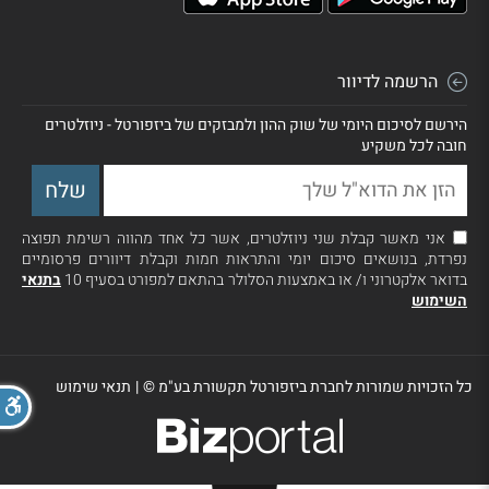
הרשמה לדיוור
הירשם לסיכום היומי של שוק ההון ולמבזקים של ביזפורטל - ניוזלטרים
חובה לכל משקיע
אני מאשר קבלת שני ניוזלטרים, אשר כל אחד מהווה רשימת תפוצה
נפרדת, בנושאים סיכום יומי והתראות חמות וקבלת דיוורים פרסומיים
בדואר אלקטרוני ו/ או באמצעות הסלולר בהתאם למפורט בסעיף 10
בתנאי
השימוש
כל הזכויות שמורות לחברת ביזפורטל תקשורת בע"מ ©
|
תנאי שימוש