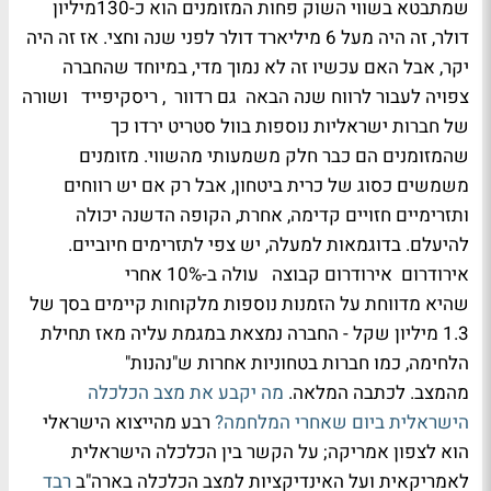
שמתבטא בשווי השוק פחות המזומנים הוא כ-130מיליון
דולר, זה היה מעל 6 מיליארד דולר לפני שנה וחצי. אז זה היה
יקר, אבל האם עכשיו זה לא נמוך מדי, במיוחד שהחברה
צפויה לעבור לרווח שנה הבאה גם רדוור , ריסקיפייד ושורה
של חברות ישראליות נוספות בוול סטריט ירדו כך
שהמזומנים הם כבר חלק משמעותי מהשווי. מזומנים
משמשים כסוג של כרית ביטחון, אבל רק אם יש רווחים
ותזרימיים חזויים קדימה, אחרת, הקופה הדשנה יכולה
להיעלם. בדוגמאות למעלה, יש צפי לתזרימים חיוביים.
אירודרום אירודרום קבוצה עולה ב-10% אחרי
שהיא מדווחת על הזמנות נוספות מלקוחות קיימים בסך של
1.3 מיליון שקל - החברה נמצאת במגמת עליה מאז תחילת
הלחימה, כמו חברות בטחוניות אחרות ש"נהנות"
מהמצב. לכתבה המלאה.
מה יקבע את מצב הכלכלה
הישראלית ביום שאחרי המלחמה?
רבע מהייצוא הישראלי
הוא לצפון אמריקה; על הקשר בין הכלכלה הישראלית
לאמריקאית ועל האינדיקציות למצב הכלכלה בארה"ב
רבד