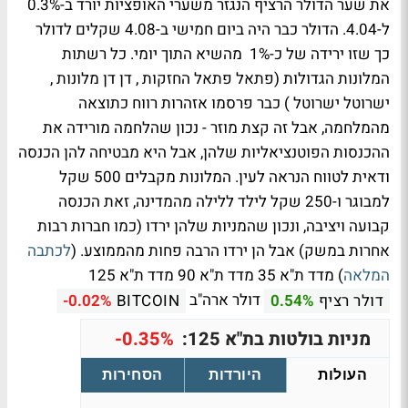
את שער הדולר הרציף הנגזר משערי האופציות יורד ב-0.3%
ל-4.04. הדולר כבר היה ביום חמישי ב-4.08 שקלים לדולר
כך שזו ירידה של כ-1% מהשיא התוך יומי. כל רשתות
המלונות הגדולות (פתאל פתאל החזקות , דן דן מלונות ,
ישרוטל ישרוטל ) כבר פרסמו אזהרות רווח כתוצאה
מהמלחמה, אבל זה קצת מוזר - נכון שהלחמה מורידה את
ההכנסות הפוטנציאליות שלהן, אבל היא מבטיחה להן הכנסה
ודאית לטווח הנראה לעין. המלונות מקבלים 500 שקל
למבוגר ו-250 שקל לילד ללילה מהמדינה, זאת הכנסה
קבועה ויציבה, ונכון שהמניות שלהן ירדו (כמו חברות רבות
אחרות במשק) אבל הן ירדו הרבה פחות מהממוצע. (
לכתבה
המלאה
)
מדד ת"א 35
מדד ת"א 90
מדד ת"א 125
דולר ארה"ב
דולר רציף
0.54%
BITCOIN
-0.02%
מניות בולטות בת"א 125:
-0.35%
העולות
היורדות
הסחירות