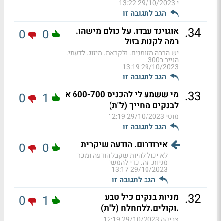
י
29/10/2023 13:22
הגב לתגובה זו
.
34
אוגוינד עבדו. על כולם מישהו.
0
0
רמה לקנות בזול
יש הרבה מזומנים. ולקראת. מיזוג. לדעתי.
הנייר ב300
29/10/2023 13:19
הגב לתגובה זו
.
33
מי ששמע לי להכניס 600-700 א
0
1
לבנקים מחייך (ל"ת)
מוטי
29/10/2023 12:19
הגב לתגובה זו
אירודרום. הודעה שיקרית
0
0
לא יכול להיות שקבל הודעה ומכר
מניות. זה. כדי להמשי
29/10/2023 13:17
הגב לתגובה זו
.
32
מניות בנקים כיל טבע
0
1
.וקולים.ללחחלח (ל"ת)
צביקה
29/10/2023 12:19