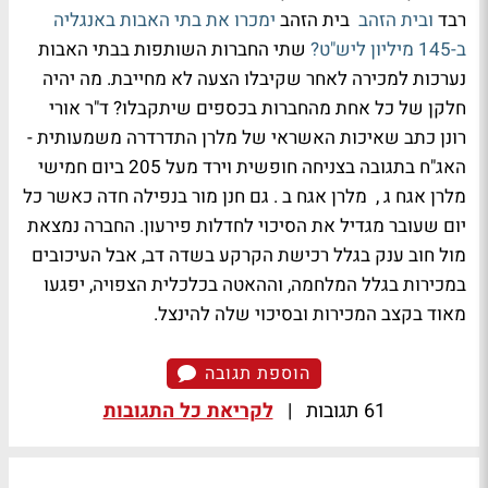
רבד
ובית הזהב
בית הזהב
ימכרו את בתי האבות באנגליה
ב-145 מיליון ליש"ט?
שתי החברות השותפות בבתי האבות
נערכות למכירה לאחר שקיבלו הצעה לא מחייבת. מה יהיה
חלקן של כל אחת מהחברות בכספים שיתקבלו? ד"ר אורי
רונן כתב שאיכות האשראי של מלרן התדרדרה משמעותית -
האג"ח בתגובה בצניחה חופשית וירד מעל 205 ביום חמישי
מלרן אגח ג , מלרן אגח ב . גם חנן מור בנפילה חדה כאשר כל
יום שעובר מגדיל את הסיכוי לחדלות פירעון. החברה נמצאת
מול חוב ענק בגלל רכישת הקרקע בשדה דב, אבל העיכובים
במכירות בגלל המלחמה, וההאטה בכלכלית הצפויה, יפגעו
מאוד בקצב המכירות ובסיכוי שלה להינצל.
הוספת תגובה
61 תגובות
|
לקריאת כל התגובות