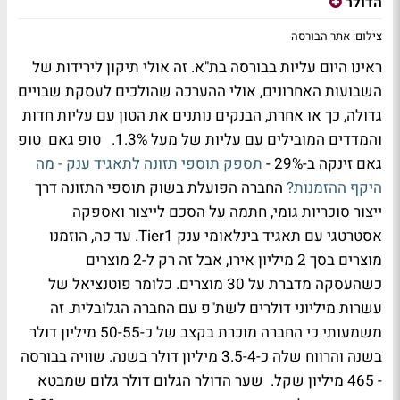
הדולר
צילום: אתר הבורסה
ראינו היום עליות בבורסה בת"א. זה אולי תיקון לירידות של
השבועות האחרונים, אולי ההערכה שהולכים לעסקת שבויים
גדולה, כך או אחרת, הבנקים נותנים את הטון עם עליות חדות
והמדדים המובילים עם עליות של מעל 1.3%. טופ גאם טופ
גאם זינקה ב-29% -
תספק תוספי תזונה לתאגיד ענק - מה
היקף ההזמנות?
החברה הפועלת בשוק תוספי התזונה דרך
ייצור סוכריות גומי, חתמה על הסכם לייצור ואספקה
אסטרטגי עם תאגיד בינלאומי ענק Tier1. עד כה, הוזמנו
מוצרים בסך 2 מיליון אירו, אבל זה רק ל-2 מוצרים
כשהעסקה מדברת על 30 מוצרים. כלומר פוטנציאל של
עשרות מיליוני דולרים לשת"פ עם החברה הגלובלית. זה
משמעותי כי החברה מוכרת בקצב של כ-50-55 מיליון דולר
בשנה והרווח שלה כ-3.5-4 מיליון דולר בשנה. שוויה בבורסה
- 465 מיליון שקל. שער הדולר הגלום דולר גלום שמבטא