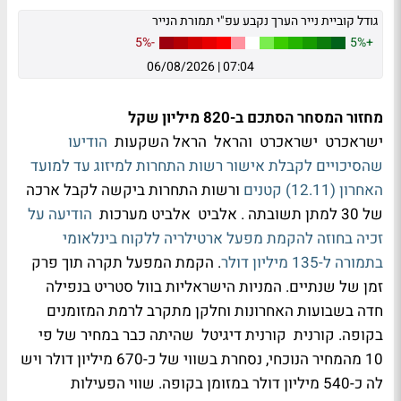
גודל קוביית נייר הערך נקבע עפ"י תמורת הנייר
-5%
+5%
06/08/2026
|
07:04
מחזור המסחר הסתכם ב-820 מיליון שקל
ישראכרט ישראכרט והראל הראל השקעות
הודיעו
שהסיכויים לקבלת אישור רשות התחרות למיזוג עד למועד
האחרון (12.11) קטנים
ורשות התחרות ביקשה לקבל ארכה
של 30 למתן תשובתה . אלביט אלביט מערכות
הודיעה על
זכיה בחוזה להקמת מפעל ארטילריה ללקוח בינלאומי
בתמורה ל-135 מיליון דולר
. הקמת המפעל תקרה תוך פרק
זמן של שנתיים. המניות הישראליות בוול סטריט בנפילה
חדה בשבועות האחרונות וחלקן מתקרב לרמת המזומנים
בקופה. קורנית קורנית דיגיטל שהיתה כבר במחיר של פי
10 מהמחיר הנוכחי, נסחרת בשווי של כ-670 מיליון דולר ויש
לה כ-540 מיליון דולר במזומן בקופה. שווי הפעילות