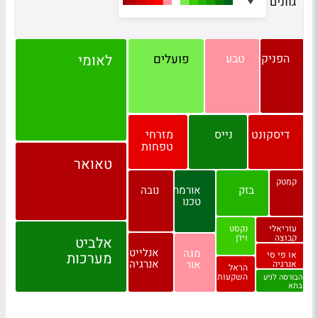
גוונים
הפניקס
טבע
פועלים
לאומי
דיסקונט
נייס
מזרחי
טפחות
טאואר
קמטק
בזק
אורמת
נובה
טכנו
עזריאלי
נקסט
קבוצה
ויז'ן
אלביט
אנלייט
מגה
או פי סי
מערכות
אנרגיה
אור
אנרגיה
הראל
השקעות
הבורסה לניע
בתא