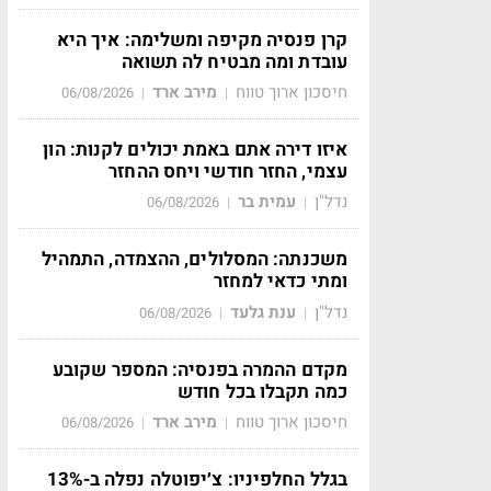
קרן פנסיה מקיפה ומשלימה: איך היא
עובדת ומה מבטיח לה תשואה
חיסכון ארוך טווח
מירב ארד
06/08/2026
|
|
איזו דירה אתם באמת יכולים לקנות: הון
עצמי, החזר חודשי ויחס ההחזר
נדל"ן
עמית בר
06/08/2026
|
|
משכנתה: המסלולים, ההצמדה, התמהיל
ומתי כדאי למחזר
נדל"ן
ענת גלעד
06/08/2026
|
|
מקדם ההמרה בפנסיה: המספר שקובע
כמה תקבלו בכל חודש
חיסכון ארוך טווח
מירב ארד
06/08/2026
|
|
בגלל החלפיניו: צ׳יפוטלה נפלה ב-13%