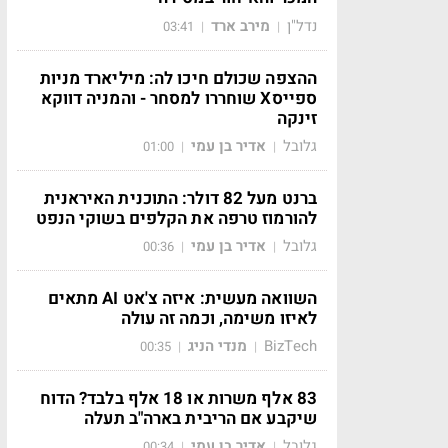
נדל"ן
מירב ארד
03:41
|
|
ההצפה שכולם חיכו לה: מיליארד מניות
ספייסX שוחררו למסחר - והמניה דווקא
זינקה
גלובל
אדיר בן עמי
01:00
|
|
ברנט מעל 82 דולר: התוכנית האיראנית
להורמוז טרפה את הקלפים בשוקי הנפט
גלובל
אדיר בן עמי
00:36
|
|
השוואה מעשית: איזה צ'אט AI מתאים
לאיזו משימה, וכמה זה עולה
BizTech
מנדי הניג
00:35
|
|
83 אלף משרות או 18 אלף בלבד? הדוח
שיקבע אם הריבית בארה"ב תעלה
גלובל
אדיר בן עמי
00:34
|
|