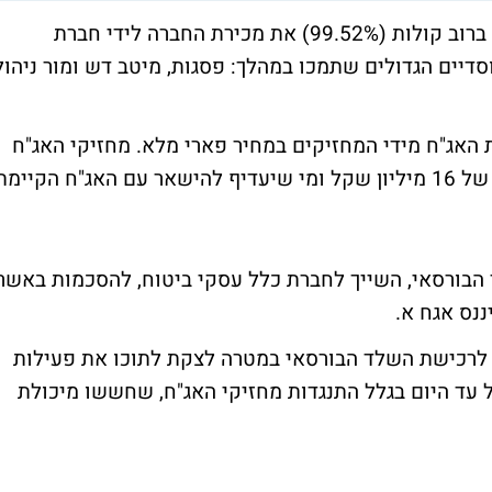
מחזיקי האג"ח של חברת כלל פיננסים אישרו ברוב קולות (99.52%) את מכירת החברה לידי חברת
ר. המוסדיים הגדולים שתמכו במהלך: פסגות, מיטב דש ומור ניהול
אג"ח מידי המחזיקים במחיר פארי מלא. מחזיקי האג"ח
יקבלו בנוסף פיצוי מעבר לשווי הפארי בגובה של 16 מיליון שקל ומי שיעדיף להישאר עם האג"ח הקיימ
הבורסאי, השייך לחברת כלל עסקי ביטוח,
להסכמות
באשר
ננס אגח א.
לרכישת השלד הבורסאי במטרה לצקת לתוכו את פעילות
 עד היום בגלל התנגדות מחזיקי האג"ח, שחששו מיכולת