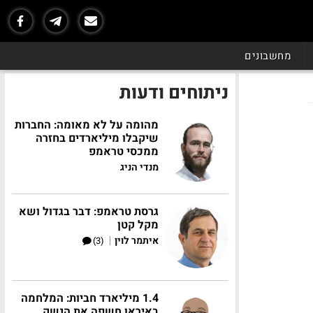
מחשבונים
ניתוחים ודעות
מהומה על לא מאומה: החברות
שיקבלו מיליארדים בחזרה
ממכסי טראמפ
מנדי הניג
גרסת טראמפ: דבר בגדול ושא
מקל קטן
|
איתמר לוין
(3)
1.4 מיליארד חביות: המלחמה
באיראן חשפה את הנשק