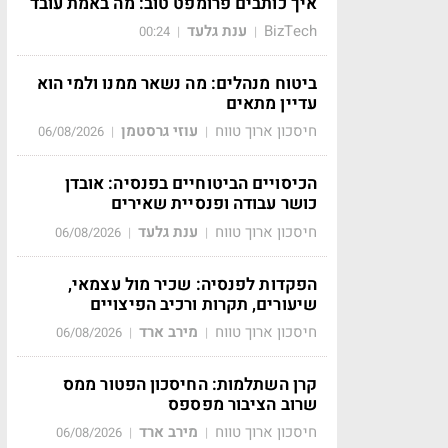
איך כותבים פרומפט טוב: מה באמת עובד
BizTech
ענת גלעד
00:24
|
|
ביטוח מנהלים: מה נשאר ממנו ולמי הוא
עדיין מתאים
חיסכון ארוך טווח
עוזי גרסטמן
06/08/2026
|
|
הכיסויים הביטוחיים בפנסיה: אובדן
כושר עבודה ופנסיית שאירים
חיסכון ארוך טווח
ענת גלעד
06/08/2026
|
|
הפקדות לפנסיה: שכיר מול עצמאי,
שיעורים, תקרות ורכיב הפיצויים
חיסכון ארוך טווח
מירב ארד
06/08/2026
|
|
קרן השתלמות: החיסכון הפטור ממס
שרוב הציבור מפספס
חיסכון ארוך טווח
מירב ארד
06/08/2026
|
|