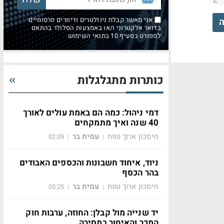
אני מאשר קבלת ניוזלטרים ודיוורים פרסומיים
ה
בדואר אלקטרוני ו/או באמצעות הסלולר בהתאם
למפורט בסעיף 10 בתנאי השימוש
כותרות מתגלגלות
דמי ניהול: כמה הם באמת עולים לאורך
40 שנה ואיך מתמקחים
חיסכון ארוך טווח
עמית בר
02:09
|
|
ניוד, איחוד חשבונות והכספים האבודים
בהר הכסף
חיסכון ארוך טווח
עמית בר
05:25
|
|
יד שנייה מול קבלן: החוזה, ערבות חוק
המכר והאיחור במסירה