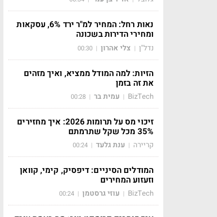
נאות רחל: המחיר למ"ר ירד 6%, עסקאות
ומחירי הדירות בשכונה
נדל"ן
צלי אהרון
00:30
|
|
הזיות: למה המודל ממציא, ואיך מזהים
את זה בזמן
BizTech
עמית בר
00:28
|
|
זיכוי מס על תרומות 2026: איך מחזירים
35% מכל שקל שתרמתם
קריירה
ענת גלעד
00:24
|
|
המודלים הסיניים: דיפסיק, קימי, קוואן
וזעזוע המחירים
BizTech
עוזי גרסטמן
00:24
|
|