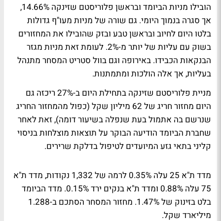
הובילו מניות הביומד ובראשן פלוריסטם שזינקה 14.66%,
אך סגרה בנמוך היומי. גם שורה של מניות מעו"ף גדולות
בלטו היום לחיוב ובראשן טבע ובזק שהובילו את המחזורים
בשוק עם עליות של יותר מ-2%. לעומת זאת מניות מגזר
הבנקאות הכבידו. באירופה וגם בוול סטריט המסחר מתנהל
בעליות, אך אלה הולכות ומתמתנות.
מניית פלוריסטם שזינקה בתחילת היום ב-27% ריכזה גם
היום מחזור חריג של 62 מיליון שקל (כפול מהמחזור החריג
שנרשם בה אתמול בעת שנפלה בשיעור דומה), זאת לאחר
שחברת הביומד הודיעה הבוקר על
תוצאות מוצלחות
בניסוי
קליני בתאי גזע המיועדים לטיפול בדלקת שרירים.
מדד ת"א 25 עלה 0.35% לרמה של 1,332 נקודות, מדד ת"א
75 עלה 0.88% ומדד ת"א בנקים ירד 0.15%. מדד הביומד
בלט בזינוק של 1.47%. מחזור המסחר הסתכם ב-1.288
מיליארד שקל.