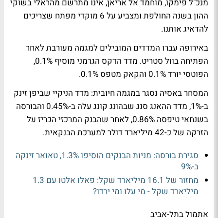
מנכ"ל פימקו, מוחמד אל אריאן, אינו מתרשם מהראלי בשוקי
ההון בשנה החולפת ומצביע על
6 מוקדי מפתח שצריכים
להדאיג אותנו.
באירופה עברו המדדים המובילים למגמה מעורבת לאחר
הפתיחה בוול סטריט. מדד הדקס הגרמני מוסיף 0.1%,
הפוטסי יורד 0.1% והקאק מטפס 0.1%.
המסחר באסיה נסגר במגמה חיובית: מדד הניקיי שביפן זינק
ב-1%, מדד ההאנג סנג שבהונג קונג עלה ב-0.45% והבורסה
בשנחאי טיפסה 0.86%, לאחר שהבנק המרכזי הכריז על
הזרקה של כ-42 מיליארד דולר למערכת הבנקאית.
סגירת בורסה: מניות הבנקים הוסיפו 1.3%, טאואר זינקה
ב-9%
מחזור של 16.1 מיליארד שקל: פאלו אלטו עם 1.3
מיליארד שקל - מי עלו ומי ירדו?
אתמול בתל-אביב