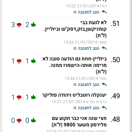
דודו
21/01/2014 15:52
הגב לתגובה זו
.
51
לא לגעת בבי
3
2
קומניקשן,בזק,דסק"ש וביוליין.
(ל"ת)
סאבי
21/01/2014 15:36
הגב לתגובה זו
.
50
ביוליין-חחח גם הודעה טובה לא
1
1
מרימה אותה-הישמרו ממנה.
(ל"ת)
טומי
21/01/2014 15:36
הגב לתגובה זו
.
49
יענקלה רוטבליט ויהודה פוליקר
1
1
כרמית של א
21/01/2014 15:21
הגב לתגובה זו
.
48
חצי שנה אני כבר תקוע עם
0
0
מלירסון משער 9800 (ל"ת)
יופיטר שוקי הון
21/01/2014 15:16