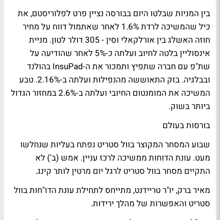
בין המניות שבלטו היום בבורסה נציין פרט לפלוריסטם, את
כיל שהמשיכה לרדת 1.6% לאחר שאתמול דווח על מחיר
חוזה האשלג בין אורלקאלי וסין - 305 דולר לטון. מניית
אינסוליין בלטה לחיוב ועלתה כ-5% לאחר שהודיעה על
שת"פ עם חברה שתפיץ ותמכור את ה-InsuPad בהולנד
ובבלגיה. בזק התאוששה מהנפילות ועלתה ב-2.16%. טבע
המשיכה את המומנטום החיובי ועלתה ב-2.6% במחזור הגדול
ביותר בשוק.
בורסות בעולם
שבוע המסחר המקוצר בוול סטריט נפתח בעליות שנחלשו
מעט. עונת הדוחות ממשיכה לרכז עניין. אמש (ב') לא
התקיים מסחר בוול סטריט לרגל יום מרטין לותר קינג.
מאיר ברק, יו"ר טריידנט, מתייחס לתחילת עונת הדו"חות בוול
סטריט
והאפשרות של מהלך ירידות.