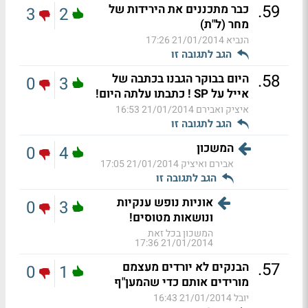
.
59
כבר מתכננים את הירידות של
3
2
מחר (ל"ת)
הנביא
21/01/2014 17:26
הגב לתגובה זו
.
58
היום בבוקר הגבנו בכתבה של
0
3
אייל על SP ! כתבתו עלתה היום!
איציק ואבירם
21/01/2014 16:53
הגב לתגובה זו
המשכון
0
4
אבירם ואיציק
21/01/2014 17:05
הגב לתגובה זו
אוניות נופש ענקיות
0
3
ונושאות מטוסים!
המשכון בכל זאת
21/01/2014 17:36
.
57
הבנקים לא יורדים מעצמם
0
1
מורידים אותם כדי שהמען"ף
יובל
21/01/2014 16:43