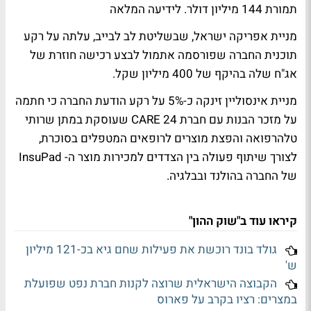
תמורת 144 מיליון דולר.
לידיעה המלאה
מניית אפריקה ישראל, שבשליטת לב לבייב, עלתה על רקע
תוכנית החברה שפורסמה אתמול
לבצע רכישה חוזרת של
אג"ח שלה
בהיקף של 400 מיליון שקל.
מניית אינסוליין זינקה כ-5% על רקע הודעת החברה כי חתמה
על מזכר הבנות עם חברת CARE 24 שעוסקת במתן שרותי
טלהרפואה והפצת מוצרים לרופאים המטפלים בסוכרת,
לצורך שיתוף פעולה בין הצדדים למכירות מוצר ה- InsuPad
של החברה בהולנד ובבלגיה.
קיראו עוד ב"שוק ההון"
גולד בונד רוכשת את פעילות שחם גיא בכ-121 מיליון
ש'
הקבוצה הישראלית שרוצה לקנות חברת נפט שפועלת
במצרים: רציו בקרב על פארוס