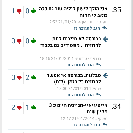
.
35
אני הולך לישון ליליה טוב גם ככה
1
0
כואב לי החזה
יופיטר שוקי הון
21/01/2014 12:52
הגב לתגובה זו
בבורסה לא חייבים לתת
0
0
להרוויח .. מפסידים גם בכבוד
...
בנדניני - גרדנניני
21/01/2014 18:16
הגב לתגובה זו
סבלנות. בבורסה אי אפשר
0
2
להרוויח כל הזמן. (ל"ת)
שמיל
21/01/2014 13:00
הגב לתגובה זו
.
34
אייטיגיאיי-מגייסת היום כ 3
2
1
מליון ש"ח
משקיע
21/01/2014 12:47
הגב לתגובה זו