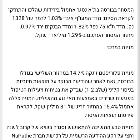
המסחר בבורסה בת"א
נסגר אתמול בירידות
שהלכו והתחזקו
לקראת הסיום: מדד המעו"ף איבד 1.03% לרמה של 1328
נק', מדד ת"א 75 נפל 1.82% ומדד הבנקים ירד 0.97%.
מחזור המסחר הסתכם ב-1.295 מיליארד שקל.
מניות במרכז
מניית פלוריסטם זינקה 14.7% במחזור השלישי בגודלו
בבורסה, זאת לאחר שהודיעה הבוקר על תוצאות חיוביות
בניסוי קליני (שלב 1-2) שבדק את בטיחות ויעילות הטיפול
בפגיעות שרירים באמצעות תאי גזע מהשיליה. המניה
צללה
אתמול 15.4%
במחזור חריג של 31 מיליון שקל, לקראת
פירסום תוצאות הניסוי.
מניית טבע המשיכה להתאושש וסגרה בשיא של קרוב לשנה
וחצי על רקע ההודעה הרשמית על רכישת חברת NuPathe