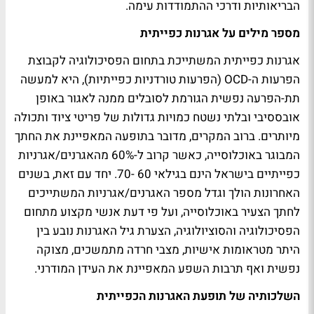
הבריאותיות ודרכי ההתמודדות עימה.
מספר מילים על אגרנות כפייתית
אגרנות כפייתית המשתייכת בתחום הפסיכולוגיה לקבוצת
הפרעות ה-
OCD
(הפרעות טורדניות כפייתיות), היא למעשה
תת-הפרעה נפשית הגורמת לסובלים ממנה לאגור באופן
אובססיבי ובלתי נשטח כמויות גדולות של פריטי ציוד ותכולה
מיותרים. ברוב המקרים, מדובר בתופעה המאפיינת את החתך
המבוגר באוכלוסייה, כאשר קרוב ל-60% מהאגרנים/אגרניות
כפייתיים בישראל הינם בגילאי 60 -70. יחד עם זאת, בשנים
האחרונות הולך וגדל מספר האגרנים/אגרניות המשתייכים
לחתך הצעיר באוכלוסייה, ועל פי דעת אנשי מקצוע מתחום
הפסיכולוגיה והסוציולוגיה, הצערת גיל האגרנות נובע בין
היתר מטראומות אישיות, מצבי חרדה מתמשכים, מצוקה
נפשית ואף תרבות השפע המאפיינת את העידן המודרני.
השלכותיה של תופעת האגרנות הכפייתית