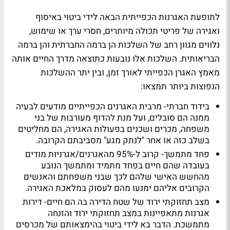
לתופעת האגרנות הכפייתית הבאה לידי ביטוי באיסוף
ואגירה של פריטי תכולה מיותרים, חסרי ערך או שימוש,
נלווים מגוון רחב של השלכות הן ברמה החברתית והן ברמה
הבריאותית. השלכות אלו נובעות כתוצאה מדרך החיים אותה
מאמץ האגרן הכפייתי לאורך זמן, ובין יתר ההשלכות
הנפוצות ביותר תמצאו:
בידוד חברתי- מרבית האגרנים הכפייתיים מודעים לבעיה
ממנה הם סובלים, ועל מנת להדוף מעורבות של בני
משפחה, מכרים ושכנים בפעולות האגירה, הם מחליטים
בשלב כזה או אחר "לנתק מגע" מסביבתם הקרובה.
פחד מתמשך- קרוב ל-95% מהאגרנים/אגרניות מודים
בעובדה שהם חיים בפחד מתמיד ומתמשך הנובע
מהחשש האישי שלהם לכך שבני משפחתם והאנשים
הקרובים אליהם ימנעו מהם לעסוק במלאכת האגירה.
מצב תחזוקתי ירוד של שטח הדירה בה הם חיים- דירות
אגרנות מתאפיינות במצב תחזוקתי ירוד והזנחה
מתמשכת. הדבר בא לידי ביטוי בהימצאותם של מכרסים