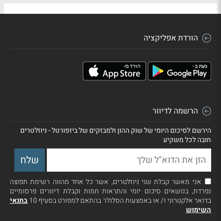
הורדת אפליקציה
הרשמה לדיוור
הירשם לסיכום היומי של שוק ההון ולמבזקים של ביזפורטל - ניוזלטרים
חובה לכל משקיע
אני מאשר קבלת שני ניוזלטרים, אשר כל אחד מהווה רשימת תפוצה
נפרדת, בנושאים סיכום יומי והתראות חמות וקבלת דיוורים פרסומיים
בדואר אלקטרוני ו/ או באמצעות הסלולר בהתאם למפורט בסעיף 10
בתנאי
השימוש