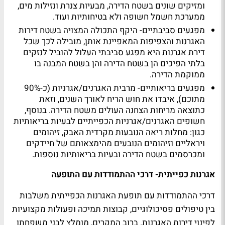
ומזיקים שונים בשטח הדירה, מבעיות צנרת ונזילות מים,
ממערכת חשמל חשופה ולא בטיחותיות ועוד.
מפגעים סביבתיים- היקף התכולה המצויה בשטח דירות
האגרנות והצפיפות המאפיינת אותן, מובילה לכך שכל
דירת אגרנות היא מפגע סביבתי העלול להוביל לנזקים
בלתי הפיכים הן בשטח הדירה והן בשטח המבנה בו
ממוקמת הדירה.
מפגעים בריאותיים- מרבית האגרנים/אגרניות (כ-90%
מתוכם), איבדו את חוש הריח לאורך השנים, וזאת
כתוצאה מריחות הצחנה העולים משטח הדירה. בנוסף,
חשופים האגרנים/אגרניות הכפייתיים לבעיות בריאותיות
כגון: מחלות ריאה הנובעות מקרדית האבק, זיהומים
ויראליים וזיהומים הנובעים מהימצאותם של חיידקים
ומכרסמים בשטח הדירה ובעיות בריאותיות נוספות.
אגרנות כפייתית- דרכי ההתמודדות עם התופעה
דרכי ההתמודדות עם תופעת האגרנות הכפייתית משלבות
בין טיפולים פסיכולוגיים, קבוצות תמיכה ופעולות מקצועיות
לפינוי דירות האגרנות. ברוב המקרים, מומלץ לבני משפחתו