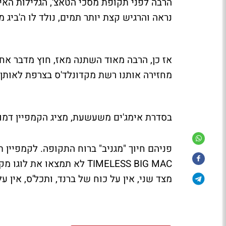
הרבה לפני תקופת מסכי הטאצ', הגלילות האינ
נראה והרגיש קצת יותר תמים, נולד לו ה'ביג 
מחזירה אותנו רשת מקדונלד'ס בצרפת לאותן ת
בסדרת אימג'ים משעשעת, מציג הקמפיין דמוי
פניהם חיוך "מגניב" ברוח התקופה. לקמפיין
TIMELESS BIG MAC לא תמצאו
מצד שני, אין על כוח של ברנד, ותכל'ס, אין ע