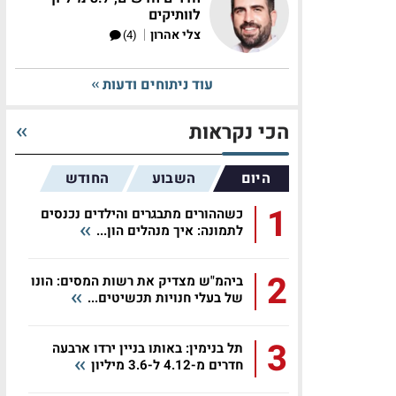
לוותיקים
|
צלי אהרון
(4)
עוד ניתוחים ודעות
הכי נקראות
היום
השבוע
החודש
1
כשההורים מתבגרים והילדים נכנסים
לתמונה: איך מנהלים הון...
2
ביהמ"ש מצדיק את רשות המסים: הונו
של בעלי חנויות תכשיטים...
3
תל בנימין: באותו בניין ירדו ארבעה
חדרים מ-4.12 ל-3.6 מיליון