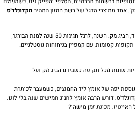
סופיות ברשתות חברתיות, הסלפי והפייק ניוז, כשהעולם
מק', אחד ממוצרי הדגל של רשת המזון המהיר
מקדונלד'ס
.
אז כן, הרבה מאוד השתנה מאז, חוץ מדבר אחד, הביג מק. השנה, לרגל חגיגות 50 שנה למנת הבורגר,
קופות קסומות, עם קמפיין בניחוחות נוסטלגיים.
ות שונות מכל תקופה כשבידם הביג מק ועל
 תוספת יפה של אומץ ליד החמוצים, כשמעבר לכותרת
 את לוגו מקדונלד'ס. דורש הרבה אומץ לחגוג חמישים שנה בלי לוגו.
ל האייטיז. מכונת זמן מישהו?