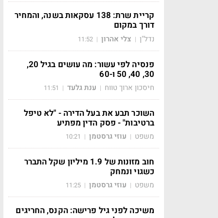
קריית שרת: 138 עסקאות בשנה, והמחיר
דורך במקום
נדל"ן
צלי אהרון
11:52
|
|
פנסיה לפי עשור: מה עושים בגיל 20,
30, 40, 50 ו-60
חיסכון ארוך טווח
ענת גלעד
11:51
|
|
השוכר תבע את בעל הדירה - "לא טיפל
ברטיבות" - פסק הדין מפתיע
משפט
עוזי גרסטמן
10:21
|
|
חוב מזונות של 1.9 מיליון שקל התברר
כשגוי ונמחק
משפט
עוזי גרסטמן
11:25
|
|
משיכה לפני גיל פרישה: הקנס, החריגים