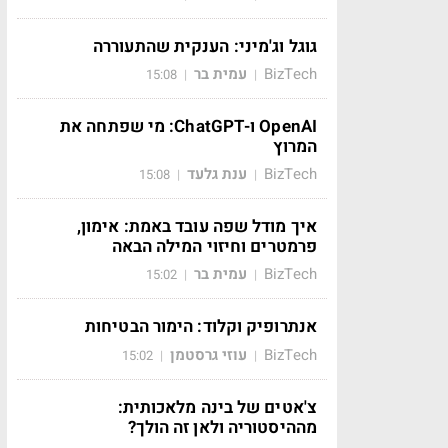
גוגל וג'מיני: הענקית שהתעוררה
BizTech
עמית בר
15:08
|
|
OpenAI ו-ChatGPT: מי שפתחה את
המרוץ
BizTech
ענת גלעד
15:08
|
|
איך מודל שפה עובד באמת: אימון,
פרמטרים וחיזוי המילה הבאה
BizTech
עמית בר
15:02
|
|
אנתרופיק וקלוד: הימור הבטיחות
BizTech
עוזי גרסטמן
15:02
|
|
צ'אטים של בינה מלאכותית:
מההיסטוריה ולאן זה הולך?