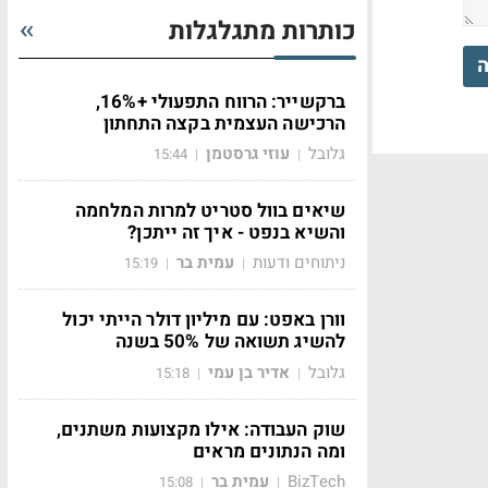
כותרות מתגלגלות
ה
ברקשייר: הרווח התפעולי +16%,
הרכישה העצמית בקצה התחתון
גלובל
עוזי גרסטמן
15:44
|
|
שיאים בוול סטריט למרות המלחמה
והשיא בנפט - איך זה ייתכן?
ניתוחים ודעות
עמית בר
15:19
|
|
וורן באפט: עם מיליון דולר הייתי יכול
להשיג תשואה של 50% בשנה
גלובל
אדיר בן עמי
15:18
|
|
שוק העבודה: אילו מקצועות משתנים,
ומה הנתונים מראים
BizTech
עמית בר
15:08
|
|