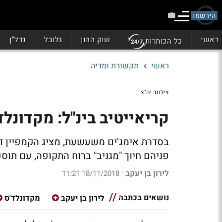
הירשמו
ראשי
שוק ההון
גלובל
נדל"ן
כל הכותרות
ראשי
תקשורת ומדיה
צילום: יח"צ
קריאייטיב בינ"ל: מקדונלד'ס חוגגת 50 עם 
בסדרת אימג'ים משעשעת, מציג הקמפיין דמ
פניהם חיוך "מגניב" ברוח התקופה, עם תוספ
לירון בן יעקב
18/11/2018 11:21
|
נושאים בכתבה
לירון בן יעקב
מקדונלד'ס