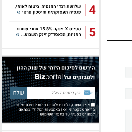
4
שלושת רבדי הפנסיה: ביטוח לאומי,
פנסיה תעסוקתית וחיסכון פרטי
5
ספייס X זינקה 15.8% אחרי שחרור
המניות; הנאסד״ק זינק השבוע...
הירשם לסיכום היומי של שוק ההון
ולמבזקים של
אני מאשר קבלת ניוזלטרים ודיוורים פרסומיים
בדואר אלקטרוני ו/או באמצעות הסלולר בהתאם
למפורט בסעיף 10 בתנאי השימוש