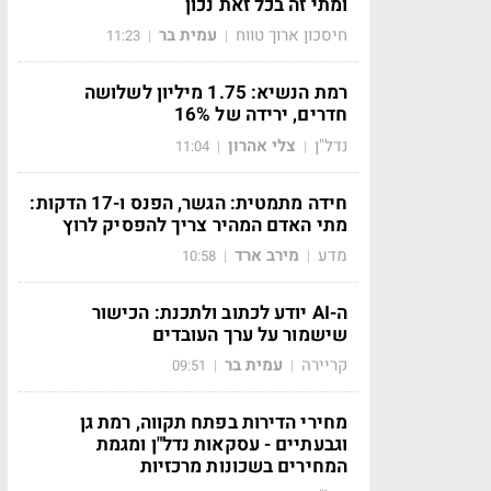
ומתי זה בכל זאת נכון
חיסכון ארוך טווח
עמית בר
11:23
|
|
רמת הנשיא: 1.75 מיליון לשלושה
חדרים, ירידה של 16%
נדל"ן
צלי אהרון
11:04
|
|
חידה מתמטית: הגשר, הפנס ו-17 הדקות:
מתי האדם המהיר צריך להפסיק לרוץ
מדע
מירב ארד
10:58
|
|
ה-AI יודע לכתוב ולתכנת: הכישור
שישמור על ערך העובדים
קריירה
עמית בר
09:51
|
|
מחירי הדירות בפתח תקווה, רמת גן
וגבעתיים - עסקאות נדל"ן ומגמת
המחירים בשכונות מרכזיות