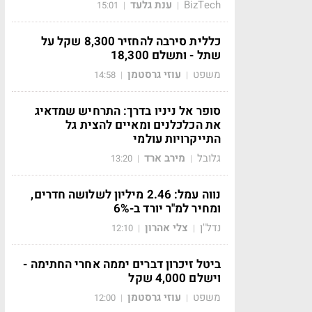
BizTech
ענת גלעד
15:01
|
|
כללית סירבה להחזיר 8,300 שקל על
שתל - ותשלם 18,300
משפט
עוזי גרסטמן
14:58
|
|
סופר אל ניניו בדרך: התרחיש שמדאיג
את הכלכלנים ומאיים להצית גל
התייקרויות עולמי
גלובל
מירב ארד
13:20
|
|
נווה עמל: 2.46 מיליון לשלושה חדרים,
ומחיר למ"ר יורד ב-6%
נדל"ן
צלי אהרון
12:10
|
|
ביטל זיכרון דברים יממה אחרי החתימה -
וישלם 4,000 שקל
משפט
עוזי גרסטמן
12:00
|
|