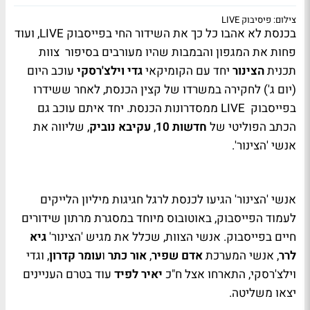
צילום: פיסיבוק LIVE
בכנסת לא אהבו כל כך את השידור החי בפייסבוק LIVE, ועוד
פחות את המגפון והבמבות שהיו מעורבים בסיפור צוות
תכנית
הצינור
יחד עם הקומיקאי
גדי וילצ'רסקי
עוכב היום
(יום ג') לחקירה במשרדו של קצין הכנסת, לאחר ששידרו
בפייסבוק
LIVE
ממסדרונות הכנסת. יחד איתם עוכב גם
הכתב הפוליטי של
חדשות 10
,
עקיבא נוביק
, שליווה את
אנשי 'הצינור'.
אנשי 'הצינור' הגיעו לכנסת לרגל חגיגות מיליון הלייקים
לעמוד הפייסבוק, באוטובוס מיוחד במסגרת מרתון שידורים
חיים בפייסבוק. אנשי הצוות, שכלל את מגיש 'הצינור'
גיא
לרר
, אנשי המערכת
אדם שפיר
,
אור כתר
ו
עומר קדרון
, וגדי
וילצ'רסקי, התארחו אצל ח"כ
יאיר לפיד
עוד בטרם העניינים
יצאו משליטה.