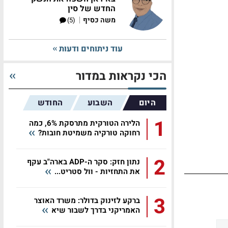
החדש של סין
|
משה כסיף
(5)
עוד ניתוחים ודעות
הכי נקראות במדור
היום
השבוע
החודש
1
הלירה הטורקית מתרסקת 6%, כמה
רחוקה טורקיה משמיטת חובות?
2
נתון חזק: סקר ה-ADP בארה"ב עקף
את התחזיות - וול סטריט...
3
ברקע לזינוק בדולר: משרד האוצר
האמריקני בדרך לשבור שיא