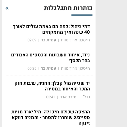
כותרות מתגלגלות
דמי ניהול: כמה הם באמת עולים לאורך
40 שנה ואיך מתמקחים
חיסכון ארוך טווח
עמית בר
02:09
|
|
ניוד, איחוד חשבונות והכספים האבודים
בהר הכסף
חיסכון ארוך טווח
עמית בר
05:25
|
|
יד שנייה מול קבלן: החוזה, ערבות חוק
המכר והאיחור במסירה
נדל"ן
מירב ארד
03:41
|
|
ההצפה שכולם חיכו לה: מיליארד מניות
ספייסX שוחררו למסחר - והמניה דווקא
זינקה