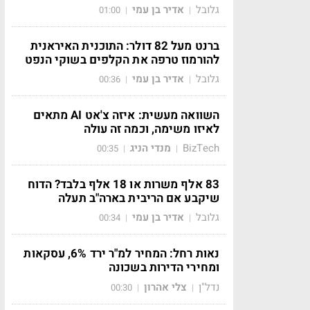
גלובל
אדיר בן עמי
01:00
|
|
ברנט מעל 82 דולר: התוכנית האיראנית
להורמוז טרפה את הקלפים בשוקי הנפט
גלובל
אדיר בן עמי
00:36
|
|
השוואה מעשית: איזה צ'אט AI מתאים
לאיזו משימה, וכמה זה עולה
BizTech
מנדי הניג
00:35
|
|
83 אלף משרות או 18 אלף בלבד? הדוח
שיקבע אם הריבית בארה"ב תעלה
גלובל
אדיר בן עמי
00:34
|
|
נאות רחל: המחיר למ"ר ירד 6%, עסקאות
ומחירי הדירות בשכונה
נדל"ן
צלי אהרון
00:30
|
|