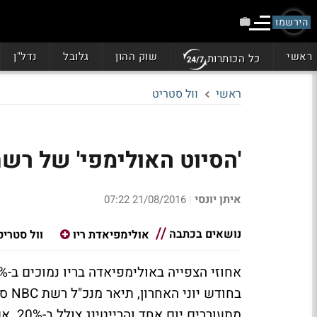
הירשמו
ראשי
שוק ההון
גלובל
נדל"ן
כל הכותרות
ראשי
וול סטריט
'הסיוט האולימפי' של רשת השידור NBC
איתן יונסי
21/08/2016 07:22
|
נושאים בכתבה
אולימפיאדת ריו
וול סטריט
בחוד
מתעור