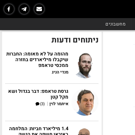
מחשבונים
ניתוחים ודעות
מהומה על לא מאומה: החברות
שיקבלו מיליארדים בחזרה
ממכסי טראמפ
מנדי הניג
גרסת טראמפ: דבר בגדול ושא
מקל קטן
|
איתמר לוין
(3)
1.4 מיליארד חביות: המלחמה
באיראן חשפה את הנשק