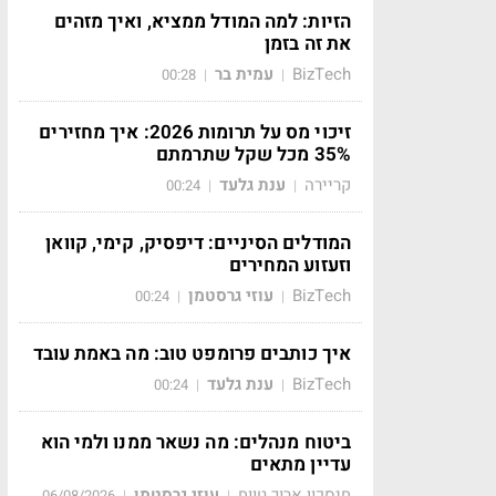
הזיות: למה המודל ממציא, ואיך מזהים
את זה בזמן
BizTech
עמית בר
00:28
|
|
זיכוי מס על תרומות 2026: איך מחזירים
35% מכל שקל שתרמתם
קריירה
ענת גלעד
00:24
|
|
המודלים הסיניים: דיפסיק, קימי, קוואן
וזעזוע המחירים
BizTech
עוזי גרסטמן
00:24
|
|
איך כותבים פרומפט טוב: מה באמת עובד
BizTech
ענת גלעד
00:24
|
|
ביטוח מנהלים: מה נשאר ממנו ולמי הוא
עדיין מתאים
חיסכון ארוך טווח
עוזי גרסטמן
06/08/2026
|
|