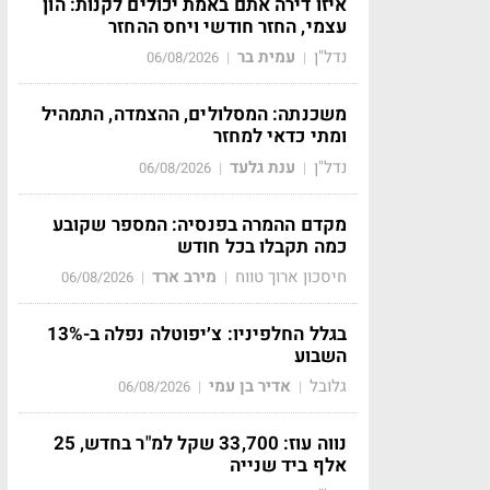
איזו דירה אתם באמת יכולים לקנות: הון
עצמי, החזר חודשי ויחס ההחזר
נדל"ן
עמית בר
06/08/2026
|
|
משכנתה: המסלולים, ההצמדה, התמהיל
ומתי כדאי למחזר
נדל"ן
ענת גלעד
06/08/2026
|
|
מקדם ההמרה בפנסיה: המספר שקובע
כמה תקבלו בכל חודש
חיסכון ארוך טווח
מירב ארד
06/08/2026
|
|
בגלל החלפיניו: צ׳יפוטלה נפלה ב-13%
השבוע
גלובל
אדיר בן עמי
06/08/2026
|
|
נווה עוז: 33,700 שקל למ"ר בחדש, 25
אלף ביד שנייה