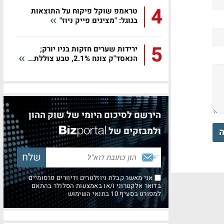
4
טראמפ שוקל פיקוח על התוצאות
בגוגל: "מציגים פייק ניוז"
5
ירידות שערים חזקות בניו יורק;
הנאסד"ק צונח 2.1%, טבע צוללת...
הירשם לסיכום היומי של שוק ההון
ולמבזקים של
ה
אני מאשר קבלת ניוזלטרים ודיוורים פרסומיים
בדואר אלקטרוני ו/או באמצעות הסלולר בהתאם
למפורט בסעיף 10 בתנאי השימוש