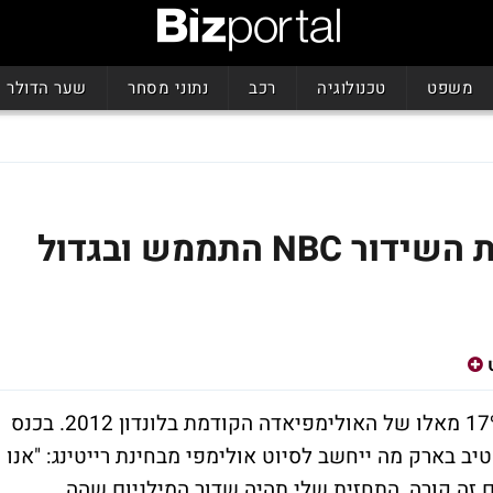
משפט
טכנולוגיה
רכב
נתוני מסחר
שער הדולר
 התממש ובגדול
אחוזי הצפייה באולימפיאדה בריו נמוכים ב-17% מאלו של האולימפיאדה הקודמת בלונדון 2012. בכנס
ש יוני האחרון, תיאר מנכ"ל רשת NBC סטיב בארק מה ייחשב לסיוט אולימפי מבחינת רייטינג: "אנו
רים יום אחד והרייטינג צולל ב-20%. אם זה קורה, התחזית שלי תהיה שדור המילניום שהה