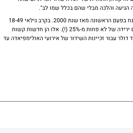
 הגיעה והלכה מבלי שהם בכלל שמו לב".
הסיוט של המנכ"ל התממש כאשר הרייטינג צנח בפעם הראשונה מאז שנת 2000. בקרב גילאי 18-49
הנזק חמור אף יותר מהמספר שציין בארק, עם ירידה של לא פחות מ-25% (!). אלו הן חדשות קשות
ילמו הון עתק של 12 מיליארד דולר עבור זכיינות השידור של אירועי האולימפיאדה עד