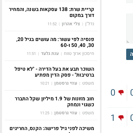
קריית שרת: 138 עסקאות בשנה, והמחיר
דורך במקום
נדל"ן
צלי אהרון
11:52
|
|
פנסיה לפי עשור: מה עושים בגיל 20,
30, 40, 50 ו-60
ה
חיסכון ארוך טווח
ענת גלעד
11:51
|
|
השוכר תבע את בעל הדירה - "לא טיפל
ברטיבות" - פסק הדין מפתיע
משפט
עוזי גרסטמן
10:21
|
|
0
חוב מזונות של 1.9 מיליון שקל התברר
כשגוי ונמחק
משפט
עוזי גרסטמן
11:25
|
|
1
משיכה לפני גיל פרישה: הקנס, החריגים