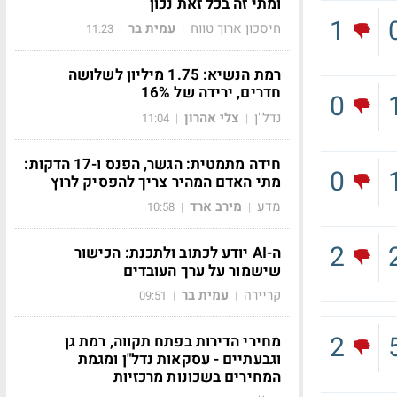
ומתי זה בכל זאת נכון
1
חיסכון ארוך טווח
עמית בר
11:23
|
|
רמת הנשיא: 1.75 מיליון לשלושה
חדרים, ירידה של 16%
0
נדל"ן
צלי אהרון
11:04
|
|
חידה מתמטית: הגשר, הפנס ו-17 הדקות:
0
מתי האדם המהיר צריך להפסיק לרוץ
מדע
מירב ארד
10:58
|
|
2
ה-AI יודע לכתוב ולתכנת: הכישור
שישמור על ערך העובדים
קריירה
עמית בר
09:51
|
|
2
מחירי הדירות בפתח תקווה, רמת גן
וגבעתיים - עסקאות נדל"ן ומגמת
המחירים בשכונות מרכזיות