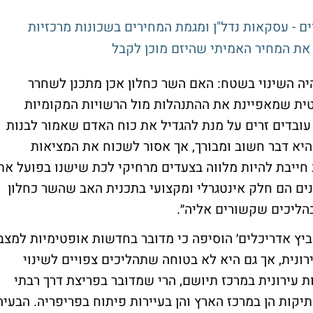
ים - עסקאות נדל"ן ומגמת המחירים בשכונות מרכזיות
יהיה השינוי בשטח: האם השר כחלון אכן מתכנן לשחרר
ית שמאפיינת את ההתנהלות מול הרשויות המקומיות
ובדים זרים על מנת להגדיל את כוח האדם שאמור לבנות
יא דבר חשוב ומבורך, אך אסור לשכוח את המציאות
ייבת להיות מלווה בצעדים מרחיקי לכת שישנו בפועל את
נים הם חלק אינטגרלי ומקצועי בתכנית האב שהשר כחלון
בהליכים שקשורים אליה״.
ביץ אדריכלים׳ הוסיפה כי מדובר בחדשות אופטימיות למצב
נית, אך גם היא לא בטוחה שתהליכים צפויים לשינוי
חלטה להקציב 40% בהתחדשות עירונית במרכז תיושם, הרי שמדובר בפריצת דרך רבתי
תיקות הן במרכז הארץ והן בעיירות פיתוח בפריפריה. הבעיה