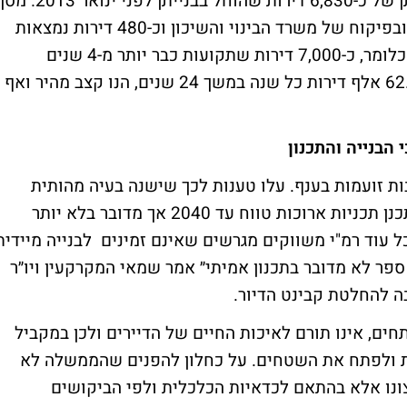
באותו הדוח כי ״יצויין, כי טרם הסתיימה בנייתן של כ-6,830 דירות שהוחל בבנייתן לפני ינואר 3
כל הדירות הנ"ל, כ-3,720 דירות נבנות ביזמה ובפיקוח של משרד הבינוי והשיכון וכ-480 דירות נמצאות
בהפסקת בנייה מסיבות משפטיות וכספיות״. כלומר, כ-7,000 דירות שתקועות כבר יותר מ-4 שנים
בהליכי בנייה שונים. כלומר, קצב בנייה של 62.5 אלף דירות כל שנה במשך 24 שנים, הנו קצב מהיר ואף
 הבנייה והתכנון
ות זועמות בענף. עלו טענות לכך שישנה בעיה מהותית
במשך הליכי התכנון בישראל: ״נחמד וראוי לתכנן תכניות ארוכות טווח עד 2040 אך מדובר בלא יותר
 עוד רמ"י משווקים מגרשים שאינם זמינים לבנייה מיידית
 ספר לא מדובר בתכנון אמיתי״ אמר שמאי המקרקעין ויו״ר
 להחלטת קבינט הדיור.
ים, אינו תורם לאיכות החיים של הדיירים ולכן במקביל
מות ולפתח את השטחים. על כחלון להפנים שהממשלה לא
צונו אלא בהתאם לכדאיות הכלכלית ולפי הביקושים