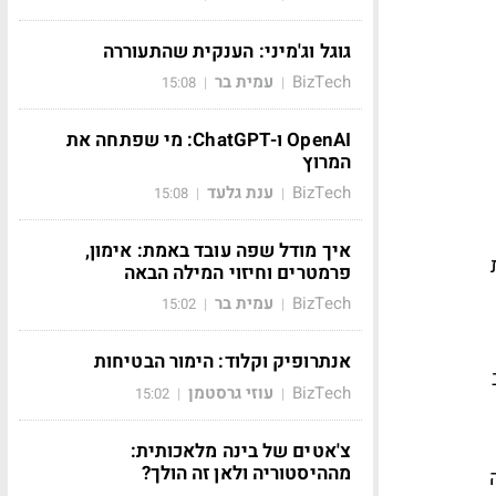
גוגל וג'מיני: הענקית שהתעוררה
BizTech
עמית בר
15:08
|
|
OpenAI ו-ChatGPT: מי שפתחה את
המרוץ
BizTech
ענת גלעד
15:08
|
|
איך מודל שפה עובד באמת: אימון,
פרמטרים וחיזוי המילה הבאה
BizTech
עמית בר
15:02
|
|
אנתרופיק וקלוד: הימור הבטיחות
BizTech
עוזי גרסטמן
15:02
|
|
צ'אטים של בינה מלאכותית:
מההיסטוריה ולאן זה הולך?