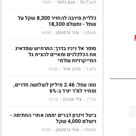
BizTech
ענת גלעד
15:01
|
|
כללית סירבה להחזיר 8,300 שקל על
שתל - ותשלם 18,300
משפט
עוזי גרסטמן
14:58
|
|
סופר אל ניניו בדרך: התרחיש שמדאיג
את הכלכלנים ומאיים להצית גל
התייקרויות עולמי
גלובל
מירב ארד
13:20
|
|
נווה עמל: 2.46 מיליון לשלושה חדרים,
ומחיר למ"ר יורד ב-6%
נדל"ן
צלי אהרון
12:10
|
|
ביטל זיכרון דברים יממה אחרי החתימה -
וישלם 4,000 שקל
משפט
עוזי גרסטמן
12:00
|
|