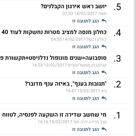
.
5
יושב ראש אירגון הקבלנים?
משה
14/02/2017 07:33
הגב לתגובה זו
.
4
כחלון מנסה למציב מטרות נחשקות לעוד 40 שנה (ל"ת)
כחלון נכשל
14/02/2017 04:55
הגב לתגובה זו
.
3
סופבועה=שנים מונופול נדלניסט+תקשורת פס
קבלן,בנק,ממשל=גנבים
13/02/2017 16:53
הגב לתגובה זו
.
2
"תגובות בענף", באיזה ענף מדובר?
גיא
13/02/2017 16:47
הגב לתגובה זו
.
1
מי שחשב שדירה זו השקעה לפנסיה, לטווח א
ערך הדירה יהיה חצי
13/02/2017 16:16
הגב לתגובה זו