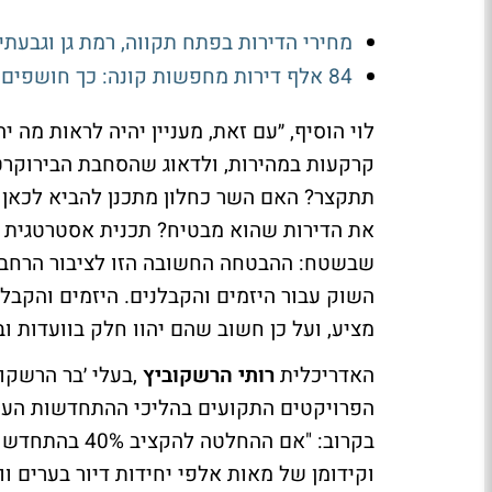
מחירי הדירות בפתח תקווה, רמת גן וגבעתי
84 אלף דירות מחפשות קונה: כך חושפים את המחיר האמיתי שהיזם מוכן לקבל
לוי הוסיף, ״עם זאת, מעניין יהיה לראות מה 
קרקעות במהירות, ולדאוג שהסחבת הבירוקרט
תתקצר? האם השר כחלון מתכנן להביא לכאן ע
את הדירות שהוא מבטיח? תכנית אסטרטגית ה
שבשטח: ההבטחה החשובה הזו לציבור הרחב ח
השוק עבור היזמים והקבלנים. היזמים והקבל
מציע, ועל כן חשוב שהם יהוו חלק בוועדות ו
האדריכלית
רותי הרשקוביץ
,בעלי ׳בר הרשקו
הפרויקטים התקועים בהליכי ההתחדשות העירו
בקרוב: "אם הה
וקידומן של מאות אלפי יחידות דיור בערים וו