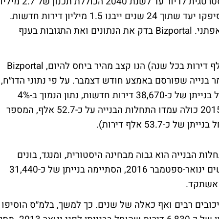
קבינט הדיור אישר היום (ב׳) את התכנית האסטרטגית לדיור עד לשנת 2040 הכוללת תכנון של 7
דירות עד לשנת 2040. כמו כן חברי הקבינט סיפקו יעד שתוך 24 שנים ייבנו 1.5 מיליון דירות חדשות.
בנייתן של 1.5 מיליון דירות מציגות יעד די שאפתני. Bizportal בדק את הנתונים ואת התגובות בענף
בכדי להבין האם קצב הבנייה האמור (62.5 אלף דירות בכל שנה) הנו קצב מהיר ביחס להיום, Bizportal
מר בנייה שפורסם באמצע חודש דצמבר. על פי נתוני הדו״ח,
בתשעת החודשים ינואר-ספטמבר 2016, הוחל בנייתן של כ-38,670 דירות חדשות, נתון הנמוך ב-4%
מהתקופה המקבילה אתשקד. כמו כן, בשנת 2015 כולה עמדו התחלות הבנייה על כ-52.7 אלף, המספר
לות הבנייה הוא גבוה מבחינה היסטורית, ומנגד, בונים
לאט. מבט על נתון גמר הבנייה מציג כי בחודשים ינואר-ספטמבר 2016, הסתיימה בנייתן של כ-31,440
כובים רבים ואף כאלה של שנים. כך למשך, בלמ״ס הוסיפו