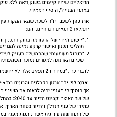
הריאליים שיהיו קיימים בשוק,וזאת ללא פיק
באתרי הבנייה״, הוסיף המאירי.
ארז כהן
לשעבר יו"ר לשכת שמאי המקרקעין, גם
יתמלאו 2 תנאים הכרחיים, והם:
״יישום מיידי של הרפורמה בחוק התכנון וה
תהליכי תכנון ואישור קרקע זמינה למגורים״
״תגמול משמעותי שהממשלה תעניק לעיריות
שכיום הארנונה למגורים נמוכה משמעותית 
לדברי כהן, ״במידה ו-2 תנאים אלה לא ייושמו,החלטת קבינט הדיור תיוותר בגדר ׳כותרת׳ יפה ותו לא״.
אבנר לוי
, יו"ר ארגון הקבלנים והבונים בת"א
אך הוסיף כי מעניין יהיה לראות את השינוי 
של שר האוצ
עתידו של ענף הנדל"ן והדיור בטווח הארוך. 
של התחדשות עירונית אשר נותנות מענה במרכ