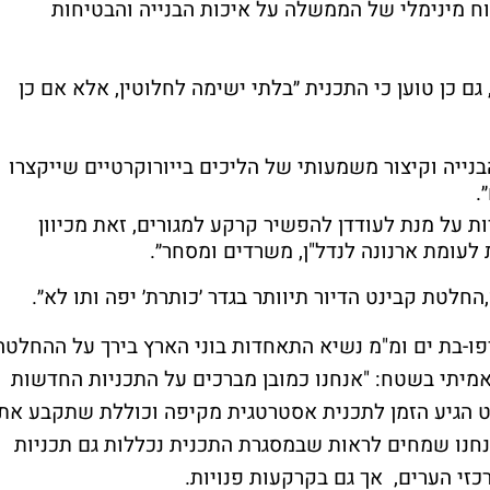
וח מינימלי של הממשלה על איכות הבנייה והבטיחות
 כן טוען כי התכנית ״בלתי ישימה לחלוטין, אלא אם כן
בנייה וקיצור משמעותי של הליכים בייורוקרטיים שייקצרו
.
 על מנת לעודדן להפשיר קרקע למגורים, זאת מכיוון
לעומת ארנונה לנדל"ן, משרדים ומסחר״.
-יפו-בת ים ומ"מ נשיא התאחדות בוני הארץ בירך על ההחלטה
האמיתי בשטח: "אנחנו כמובן מברכים על התכניות החדשות
ר וקבינט הדיור עד 2040: בהחלט הגיע הזמן לתכנית אסטרטגית מקיפה וכוללת שתקבע את
אנחנו שמחים לראות שבמסגרת התכנית נכללות גם תכניות
זי הערים, אך גם בקרקעות פנויות.