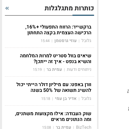
כותרות מתגלגלות
ברקשייר: הרווח התפעולי +16%,
הרכישה העצמית בקצה התחתון
גלובל
עוזי גרסטמן
15:44
|
|
שיאים בוול סטריט למרות המלחמה
והשיא בנפט - איך זה ייתכן?
ניתוחים ודעות
עמית בר
15:19
|
|
וורן באפט: עם מיליון דולר הייתי יכול
להשיג תשואה של 50% בשנה
גלובל
אדיר בן עמי
15:18
|
|
שוק העבודה: אילו מקצועות משתנים,
ומה הנתונים מראים
BizTech
עמית בר
15:08
|
|