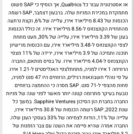
או אסטרטגית עבור כל Qualtrics, אך הוסיף כי SAP פשוט
מתמקדת במכירת המניות שלה. ברבעון דצמבר, SAP רשמה
הכנסות של 8.43 מיליארד אירו, עלייה של 6%, וקצת נרתעה
מהתחזית הקונצנזוס ל-8.56 מיליארד אירו. זה כולל הכנסות
בענן של 3.39 מיליארד אירו, עלייה של 30%, מעט מתחת
לצפי הקונצנזוס ל-3.48 מיליארד אירו, עם הכנסות מרישיון
תוכנה ותמיכה של 3.9 מיליארד אירו, ירידה של 11% מצפי
הקונצנזוס ל-4.04 מיליארד אירו. על בסיס מותאם, החברה
הרוויחה 1 אירו למניה, מתחתלצפי האנליסטים ל-1.21 אירו.
על פי נוהלי חשבונאות רגילים, הרווחים היו 47 סנט למניה,
פחות מהצפי ל-71 סנט. SAP מסרה כי ההחמצה ברווחים
נובעת בעיקר מתרומה קטנה יותר מאשר לפני שנה של מניות
החברה בחברת הון הסיכון Sapphire Ventures. במשך כל
שנת 2022, SAP רשמה הכנסות של 30.8 מיליארד אירו,
עלייה של 11%, הודות לצמיחה של 33% בעסקי הענן שלה.
החברה אמרה שהיא סיימה את השנה עם צבר הזמנות של
3.2 מיליארד אירו עבור תוכנת הדגל שלה S/4 Hana