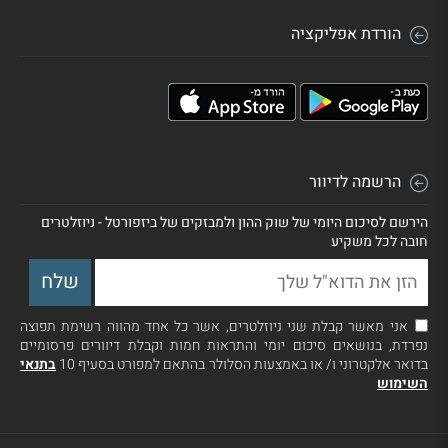
הורדת אפליקציה
הרשמה לדיוור
הירשם לסיכום היומי של שוק ההון ולמבזקים של ביזפורטל - ניוזלטרים
חובה לכל משקיע
אני מאשר קבלת שני ניוזלטרים, אשר כל אחד מהווה רשימת תפוצה
נפרדת, בנושאים סיכום יומי והתראות חמות וקבלת דיוורים פרסומיים
בדואר אלקטרוני ו/ או באמצעות הסלולר בהתאם למפורט בסעיף 10
בתנאי
השימוש