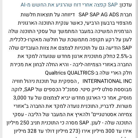
עדכון:
SAP קפצה אחרי דוח שהרגיע את החשש מ-AI
חברת SAP
SAP AG ADS
דיווחה על תוצאות חלשות
מהצפוי ברבעון הרביעי, כאשר ענקית התוכנה הארגונית
הגרמנית המשיכה במעבר המתמשך של עסקי התוכנה שלה
לענן על רקע תקופה מתמשכת של חולשה מאקרו-כלכלית.
SAP הודיעה גם על תוכניות לצמצם את צוות העובדים שלה
ב-2.5% כחלק מתוכנית ארגון מחדש שנועדה למקד את
החברה באזורי הצמיחה-ליבה - והיא החלה לבחון את מכירת
חלק הארי שלה ב-Qualtrics
QUALTRICS
INTERNATIONAL INC
, הספקית של תוכנת ניהול חוויה
מבוססת סולט לייק סיטי. סמנכ"ל הכספים של SAP, לוקה
מוסיק, אמר כי הארגון מחדש יביא לצמצום של עד 3,000
משרות. לדבריו, התוכנית נועדה למקד את החברה ב"אזורי
צמיחה אסטרטגיים" ולהאיץ את המעבר של הליבה - עסקי
התוכנה שלה - לענן. SAP מסרה כי התוכנית תניב 250 מיליון
אירו עד 300 מיליון אירו (273 מיליון דולר עד 328 מיליון