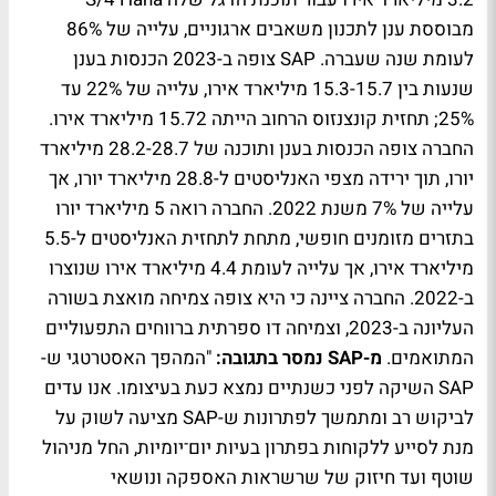
מבוססת ענן לתכנון משאבים ארגוניים, עלייה של 86%
לעומת שנה שעברה. SAP צופה ב-2023 הכנסות בענן
שנעות בין 15.3-15.7 מיליארד אירו, עלייה של 22% עד
25%; תחזית קונצנזוס הרחוב הייתה 15.72 מיליארד אירו.
החברה צופה הכנסות בענן ותוכנה של 28.2-28.7 מיליארד
יורו, תוך ירידה מצפי האנליסטים ל-28.8 מיליארד יורו, אך
עלייה של 7% משנת 2022. החברה רואה 5 מיליארד יורו
בתזרים מזומנים חופשי, מתחת לתחזית האנליסטים ל-5.5
מיליארד אירו, אך עלייה לעומת 4.4 מיליארד אירו שנוצרו
ב-2022. החברה ציינה כי היא צופה צמיחה מואצת בשורה
העליונה ב-2023, וצמיחה דו ספרתית ברווחים התפעוליים
המתואמים.
מ-SAP נמסר בתגובה:
"המהפך האסטרטגי ש-
SAP השיקה לפני כשנתיים נמצא כעת בעיצומו. אנו עדים
לביקוש רב ומתמשך לפתרונות ש-SAP מציעה לשוק על
מנת לסייע ללקוחות בפתרון בעיות יום־יומיות, החל מניהול
שוטף ועד חיזוק של שרשראות האספקה ונושאי