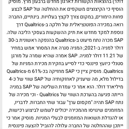
דולר) בהוצאות הקשורות לארגון מחדש ברבעון מרץ. מוסיק
הוסיף כי הקיצוצים משקפים את ההחלטה של SAP לבצע
פחות הימורים, במקום צורך לקצץ בעלויות. בינתיים, החברה
רואה במכירה הפוטנציאלית של חלקה ב-Qualtrics דרך
נוספת למקד מחדש את תיק ההשקעות בעסקי הליבה שלה.
SAP מכרה נתח מיעוט ב-Qualtrics בהנפקה ראשונית ב-30
דולר למניה ב-2021; המניה סגרה את המסחר אמש במחיר
של 11.21 דולר למניה. SAP אמרה שהיא שמרה על מורגן
סטנלי כיועץ פיננסי כדי לסייע בחקירת מכירת המניות של
Qualtrics. מוסיק ציין כי SAP מחזיקה בכ-61% מ-Qualtrics
בדילול מלא, מה שיעניק לאחזקותיה של SAP שווי של כ-4
מיליארד דולר. הוא אמר כי עמדת השליטה של SAP במניה
הייתה פגיעה בהערכת השווי של Qualtrics - וכי מכירה של
נתח SAP תהיה "מקסום ערך" עבור שתי החברות. לדבריו,
המזומנים שיגויסו מהמכירה יכולים לשמש לביצוע רכישות,
או להגדלת תשואות המזומנים לבעלי המניות. מוסיק אמר כי
ייתכן שההחלטה של החברה עלולה להוביל להצעה פיננסית