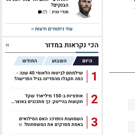
הבנקים?
Senstar- ו-
|
מנדי הניג
(7)
עוד ניתוחים ודעות
הכי נקראות במדור
היום
השבוע
החודש
1
שילמתם לביטוח הלאומי 40 שנה -
כמה תקבלו מהמדינה בגיל הפרישה?
2
אופציות ב-150 מיליארד שקל
תקועות בהייטק: כך מתכננים באוצר...
3
השמועות הופרכו: האם המילואים
באמת מפרקים את המשפחות?