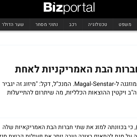
משפט
טכנולוגיה
רכב
נתוני מסחר
שער הדולר
חברות הבת האמריקניות לאחת
Senstar-Stellar ו-Perimeter Products תמוזגנה ל-Magal-Senstar. המנכ"ל, דקל: "מיזוג זה יגביר
"ב ויקטין ההוצאות הכלליות, מה שיתרום להתייעלות
), כי בכוונתה למזג את שתי חברות הבת האמריקאיות שלה
 על מנת להתאים בצורה טובה יותר את פעילות קבוצת מגל