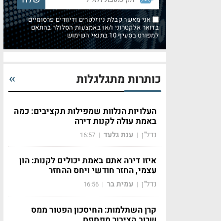
אני מאשר קבלת ניוזלטרים ודיוורים פרסומיים
בדואר אלקטרוני ו/או באמצעות הסלולר בהתאם
למפורט בסעיף 10 בתנאי השימוש
כותרות מתגלגלות
העלויות הנלוות שמפילות תקציבים: כמה
באמת עולה לקנות דירה
נדל"ן
ענת גלעד
16:57
|
|
איזו דירה אתם באמת יכולים לקנות: הון
עצמי, החזר חודשי ויחס ההחזר
נדל"ן
עמית בר
16:56
|
|
קרן השתלמות: החיסכון הפטור ממס
שרוב הציבור מפספס