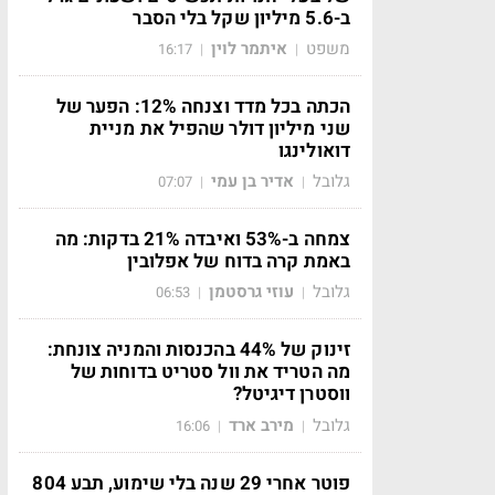
ב-5.6 מיליון שקל בלי הסבר
משפט
איתמר לוין
16:17
|
|
הכתה בכל מדד וצנחה 12%: הפער של
שני מיליון דולר שהפיל את מניית
דואולינגו
גלובל
אדיר בן עמי
07:07
|
|
צמחה ב-53% ואיבדה 21% בדקות: מה
באמת קרה בדוח של אפלובין
גלובל
עוזי גרסטמן
06:53
|
|
זינוק של 44% בהכנסות והמניה צונחת:
מה הטריד את וול סטריט בדוחות של
ווסטרן דיגיטל?
גלובל
מירב ארד
16:06
|
|
פוטר אחרי 29 שנה בלי שימוע, תבע 804