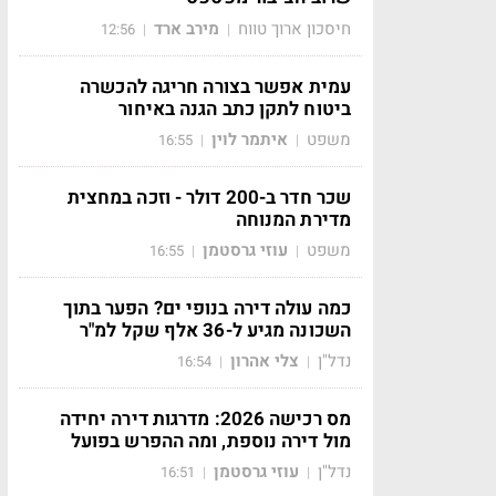
חיסכון ארוך טווח
מירב ארד
12:56
|
|
עמית אפשר בצורה חריגה להכשרה
ביטוח לתקן כתב הגנה באיחור
משפט
איתמר לוין
16:55
|
|
שכר חדר ב-200 דולר - וזכה במחצית
מדירת המנוחה
משפט
עוזי גרסטמן
16:55
|
|
כמה עולה דירה בנופי ים? הפער בתוך
השכונה מגיע ל-36 אלף שקל למ"ר
נדל"ן
צלי אהרון
16:54
|
|
מס רכישה 2026: מדרגות דירה יחידה
מול דירה נוספת, ומה ההפרש בפועל
נדל"ן
עוזי גרסטמן
16:51
|
|