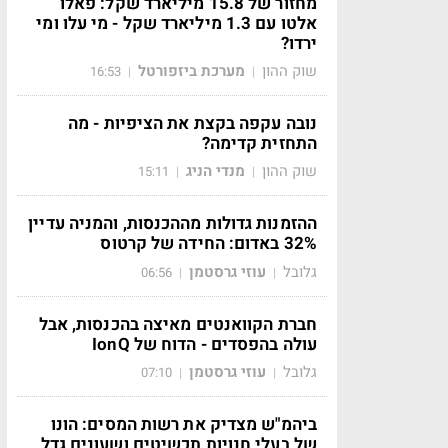
מחזור של 15.8 מיליארד שקל: פאלו
אלטו עם 1.3 מיליארד שקל - מי עלו ומי
ירדו?
שוק ההון
מערכת ביזפורטל
16:53
|
|
נובה עקפה בקצת את הציפיות - מה
התחזית קדימה?
שוק ההון
מנדי הניג
15:11
|
|
ההזמנות גדולות מההכנסות, והמניה עדיין
32% באדום: החידה של קרטוס
גלובל
עוזי גרסטמן
06:56
|
|
חברת הקוואנטים מאיצה בהכנסות, אבל
עולה בהפסדים - הדוח של IonQ
גלובל
עוזי גרסטמן
07:10
|
|
ביהמ"ש מצדיק את רשות המסים: הונו
של בעלי חנויות תכשיטים ושעונים גדל