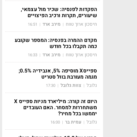
הפקדות לפנסיה: שכיר מול עצמאי,
שיעורים, תקרות ורכיב הפיצויים
חיסכון ארוך טווח
מירב ארד
16:51
|
|
מקדם ההמרה בפנסיה: המספר שקובע
כמה תקבלו בכל חודש
חיסכון ארוך טווח
מירב ארד
16:33
|
|
ספייסX מוסיפה 5%, אנבידיה 0.5%;
מגמה מעורבת בוול סטריט
גלובל
צוות גלובל
17:30
|
|
היום זה קורה: מיליארד מניות ספייס X
משתחררות למסחר. האם העובדים
יממשו בכל מחיר?
גלובל
עמית בר
16:00
|
|